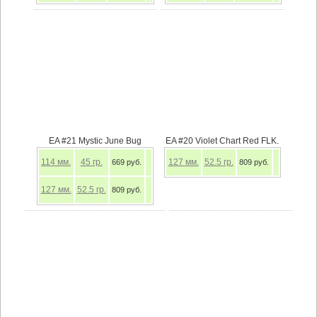
EA #21 Mystic June Bug
EA #20 Violet Chart Red FLK.
114
мм.
45
гр.
127
мм.
52.5
гр.
669 руб.
809 руб.
127
мм.
52.5
гр.
809 руб.