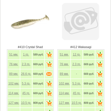
#410 Crystal Shad
#412 Wakasagi
51
мм.
1
гр.
51
мм.
12
гр.
589 руб.
589 руб.
76
мм.
2.3
гр.
76
мм.
2.3
гр.
669 руб.
669 руб.
89
мм.
26.6
гр.
89
мм.
669 руб.
-
669 руб.
102
мм.
5.3
гр.
102
мм.
5.3
гр.
669 руб.
669 руб.
114
мм.
45
гр.
114
мм.
45
гр.
669 руб.
669 руб.
127
мм.
10.5
гр.
127
мм.
10.5
гр.
809 руб.
809 руб.