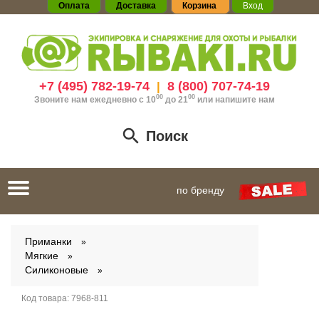
Оплата
Доставка
Корзина
Вход
+7 (495) 782-19-74
8 (800) 707-74-19
|
00
00
Звоните нам ежедневно с 10
до 21
или
напишите нам
Поиск
Toggle
по бренду
navigation
Приманки
Мягкие
Силиконовые
Код товара:
7968-811