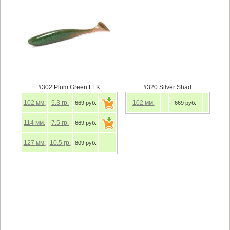
#302 Plum Green FLK
#320 Silver Shad
102
мм.
5.3
гр.
102
мм.
669 руб.
-
669 руб.
114
мм.
7.5
гр.
669 руб.
127
мм.
10.5
гр.
809 руб.