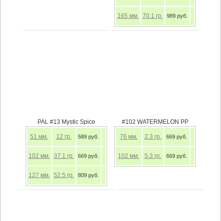
165
мм.
70.1
гр.
989 руб.
PAL #13 Mystic Spice
#102 WATERMELON PP
51
мм.
12
гр.
76
мм.
2.3
гр.
589 руб.
669 руб.
102
мм.
37.1
гр.
102
мм.
5.3
гр.
669 руб.
669 руб.
127
мм.
52.5
гр.
809 руб.