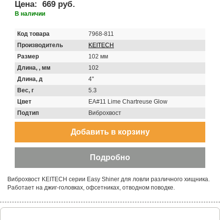
Цена:
669 руб.
В наличии
Код товара
7968-811
Производитель
KEITECH
Размер
102 мм
Длина, , мм
102
Длина, д
4"
Вес, г
5.3
Цвет
EA#11 Lime Chartreuse Glow
Подтип
Виброхвост
Виброхвост KEITECH серии Easy Shiner для ловли различного хищника.
Работает на джиг-головках, офсетниках, отводном поводке.