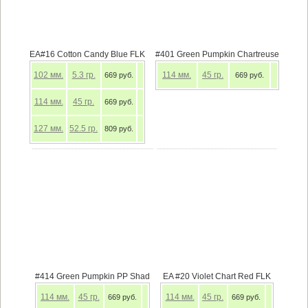
EA#16 Cotton Candy Blue FLK
#401 Green Pumpkin Chartreuse
102
мм.
5.3
гр.
114
мм.
45
гр.
669 руб.
669 руб.
114
мм.
45
гр.
669 руб.
127
мм.
52.5
гр.
809 руб.
#414 Green Pumpkin PP Shad
EA #20 Violet Chart Red FLK
114
мм.
45
гр.
114
мм.
45
гр.
669 руб.
669 руб.