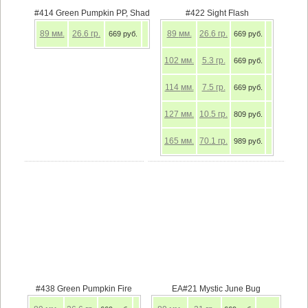
#414 Green Pumpkin PP, Shad
#422 Sight Flash
89
мм.
26.6
гр.
89
мм.
26.6
гр.
669 руб.
669 руб.
102
мм.
5.3
гр.
669 руб.
114
мм.
7.5
гр.
669 руб.
127
мм.
10.5
гр.
809 руб.
165
мм.
70.1
гр.
989 руб.
#438 Green Pumpkin Fire
EA#21 Mystic June Bug