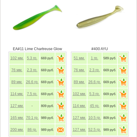
EA#11 Lime Chartreuse Glow
#400 AYU
102
мм.
5.3
гр.
51
мм.
1
гр.
669 руб.
589 руб.
76
мм.
2.3
гр.
76
мм.
2.3
гр.
669 руб.
669 руб.
89
мм.
26.6
гр.
89
мм.
26.6
гр.
669 руб.
669 руб.
114
мм.
7.5
гр.
102
мм.
5.3
гр.
669 руб.
669 руб.
127
мм.
114
мм.
45
гр.
-
809 руб.
669 руб.
165
мм.
70.1
гр.
127
мм.
10.5
гр.
989 руб.
809 руб.
200
мм.
86
гр.
127
мм.
52.5
гр.
989 руб.
989 руб.