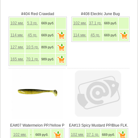
#404 Red Crawdad
#408 Electric June Bug
102
мм.
5.3
гр.
102
мм.
37.1
гр.
669 руб.
669 руб.
114
мм.
45
гр.
114
мм.
45
гр.
669 руб.
669 руб.
127
мм.
10.5
гр.
809 руб.
165
мм.
70.1
гр.
989 руб.
EA#07 Watermelon PP./Yellow P
EA#13 Spicy Mustard PP/Blue FLK.
102
мм.
102
мм.
37.1
гр.
-
669 руб.
669 руб.