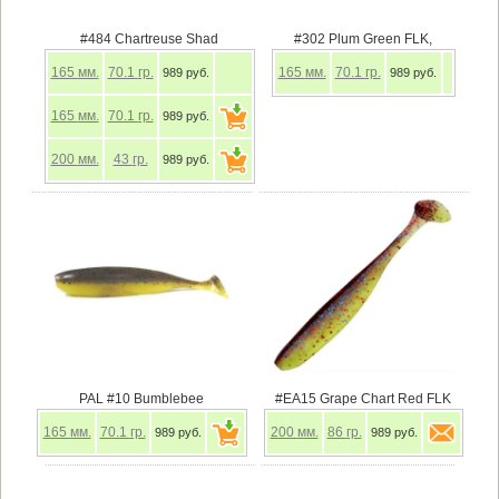
#484 Chartreuse Shad
#302 Plum Green FLK,
165
мм.
70.1
гр.
165
мм.
70.1
гр.
989 руб.
989 руб.
165
мм.
70.1
гр.
989 руб.
200
мм.
43
гр.
989 руб.
PAL #10 Bumblebee
#EA15 Grape Chart Red FLK
165
мм.
70.1
гр.
200
мм.
86
гр.
989 руб.
989 руб.