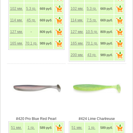
102
мм.
5.3
гр.
102
мм.
5.3
гр.
669 руб.
669 руб.
114
мм.
45
гр.
114
мм.
7.5
гр.
669 руб.
669 руб.
127
мм.
127
мм.
10.5
гр.
-
809 руб.
809 руб.
165
мм.
70.1
гр.
165
мм.
70.1
гр.
989 руб.
989 руб.
200
мм.
43
гр.
989 руб.
#420 Pro Blue Red Pearl
#424 Lime Chartreuse
51
мм.
1
гр.
51
мм.
1
гр.
589 руб.
589 руб.