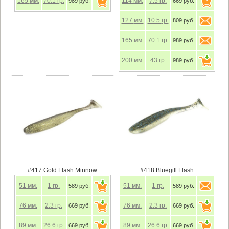
165
мм.
70.1
гр.
114
мм.
7.5
гр.
989 руб.
669 руб.
127
мм.
10.5
гр.
809 руб.
165
мм.
70.1
гр.
989 руб.
200
мм.
43
гр.
989 руб.
#417 Gold Flash Minnow
#418 Bluegill Flash
51
мм.
1
гр.
51
мм.
1
гр.
589 руб.
589 руб.
76
мм.
2.3
гр.
76
мм.
2.3
гр.
669 руб.
669 руб.
89
мм.
26.6
гр.
89
мм.
26.6
гр.
669 руб.
669 руб.