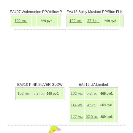
EA#07 Watermelon PP./Yellow P
EA#13 Spicy Mustard PP/Blue FLK.
102
мм.
102
мм.
37.1
гр.
-
669 руб.
669 руб.
EA#10 PINK SILVER GLOW
EA#12 UA Limited
102
мм.
5.3
гр.
102
мм.
5.3
гр.
669 руб.
669 руб.
114
мм.
45
гр.
669 руб.
127
мм.
52.5
гр.
809 руб.