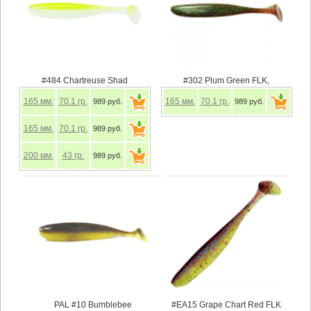
#484 Chartreuse Shad
#302 Plum Green FLK,
165
мм.
70.1
гр.
165
мм.
70.1
гр.
989 руб.
989 руб.
165
мм.
70.1
гр.
989 руб.
200
мм.
43
гр.
989 руб.
PAL #10 Bumblebee
#EA15 Grape Chart Red FLK