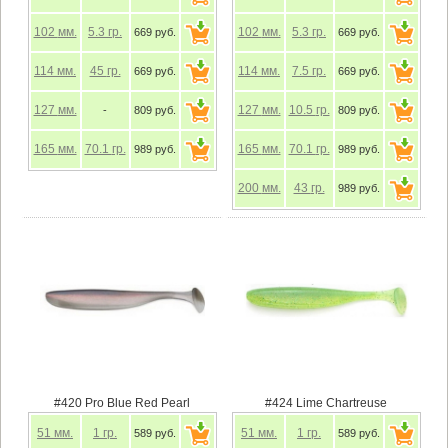
102
мм.
5.3
гр.
102
мм.
5.3
гр.
669 руб.
669 руб.
114
мм.
45
гр.
114
мм.
7.5
гр.
669 руб.
669 руб.
127
мм.
127
мм.
10.5
гр.
-
809 руб.
809 руб.
165
мм.
70.1
гр.
165
мм.
70.1
гр.
989 руб.
989 руб.
200
мм.
43
гр.
989 руб.
#420 Pro Blue Red Pearl
#424 Lime Chartreuse
51
мм.
1
гр.
51
мм.
1
гр.
589 руб.
589 руб.