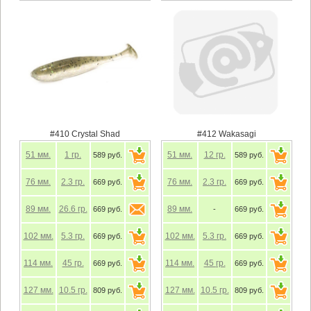
#410 Crystal Shad
#412 Wakasagi
51
мм.
1
гр.
51
мм.
12
гр.
589 руб.
589 руб.
76
мм.
2.3
гр.
76
мм.
2.3
гр.
669 руб.
669 руб.
89
мм.
26.6
гр.
89
мм.
669 руб.
-
669 руб.
102
мм.
5.3
гр.
102
мм.
5.3
гр.
669 руб.
669 руб.
114
мм.
45
гр.
114
мм.
45
гр.
669 руб.
669 руб.
127
мм.
10.5
гр.
127
мм.
10.5
гр.
809 руб.
809 руб.