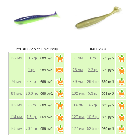
PAL #06 Violet Lime Belly
#400 AYU
127
мм.
10.5
гр.
51
мм.
1
гр.
809 руб.
589 руб.
1
гр.
76
мм.
2.3
гр.
-
589 руб.
669 руб.
76
мм.
2.3
гр.
89
мм.
26.6
гр.
669 руб.
669 руб.
89
мм.
26.6
гр.
102
мм.
5.3
гр.
669 руб.
669 руб.
102
мм.
5.3
гр.
114
мм.
45
гр.
669 руб.
669 руб.
114
мм.
7.5
гр.
127
мм.
10.5
гр.
669 руб.
809 руб.
165
мм.
70.1
гр.
127
мм.
52.5
гр.
989 руб.
989 руб.