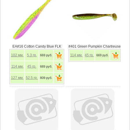
EA#16 Cotton Candy Blue FLK
#401 Green Pumpkin Chartreuse
102
мм.
5.3
гр.
114
мм.
45
гр.
669 руб.
669 руб.
114
мм.
45
гр.
669 руб.
127
мм.
52.5
гр.
809 руб.