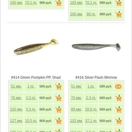
165
мм.
70.1
гр.
165
мм.
70.1
гр.
989 руб.
989 руб.
200
мм.
86
гр.
989 руб.
#414 Green Pumpkin PP. Shad
#416 Silver Flash Minnow
51
мм.
1
гр.
51
мм.
1
гр.
589 руб.
589 руб.
76
мм.
2.3
гр.
76
мм.
2.3
гр.
669 руб.
669 руб.
102
мм.
5.3
гр.
89
мм.
26.6
гр.
669 руб.
669 руб.
127
мм.
10.5
гр.
102
мм.
37.1
гр.
809 руб.
669 руб.