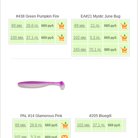
#438 Green Pumpkin Fire
EA#21 Mystic June Bug
89
мм.
26.6
гр.
89
мм.
21
гр.
669 руб.
669 руб.
100
мм.
37.1
гр.
102
мм.
5.3
гр.
669 руб.
669 руб.
165
мм.
70.1
гр.
989 руб.
PAL #14 Glamorous Pink
#205 Bluegill
89
мм.
26.6
гр.
102
мм.
37.1
гр.
669 руб.
669 руб.
102
мм.
5.3
гр.
669 руб.