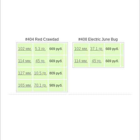
#404 Red Crawdad
#408 Electric June Bug
102
мм.
5.3
гр.
102
мм.
37.1
гр.
669 руб.
669 руб.
114
мм.
45
гр.
114
мм.
45
гр.
669 руб.
669 руб.
127
мм.
10.5
гр.
809 руб.
165
мм.
70.1
гр.
989 руб.