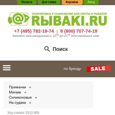
Оплата
Доставка
Корзина
Вход
+7 (495) 782-19-74
8 (800) 707-74-19
|
00
00
Звоните нам ежедневно с 10
до 21
или
напишите нам
Поиск
Toggle
по бренду
navigation
Приманки
Мягкие
Силиконовые
На судака
Код товара:
6312-906