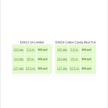
EA#12 UA Limited
EA#16 Cotton Candy Blue FLK
102
мм.
5.3
гр.
102
мм.
5.3
гр.
669 руб.
669 руб.
114
мм.
45
гр.
114
мм.
45
гр.
669 руб.
669 руб.
127
мм.
52.5
гр.
127
мм.
52.5
гр.
809 руб.
809 руб.