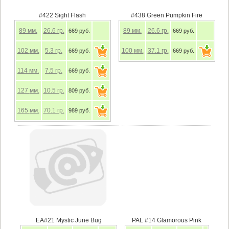
#422 Sight Flash
#438 Green Pumpkin Fire
89
мм.
26.6
гр.
89
мм.
26.6
гр.
669 руб.
669 руб.
102
мм.
5.3
гр.
100
мм.
37.1
гр.
669 руб.
669 руб.
114
мм.
7.5
гр.
669 руб.
127
мм.
10.5
гр.
809 руб.
165
мм.
70.1
гр.
989 руб.
EA#21 Mystic June Bug
PAL #14 Glamorous Pink