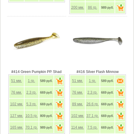
200
мм.
86
гр.
989 руб.
#414 Green Pumpkin PP. Shad
#416 Silver Flash Minnow
51
мм.
1
гр.
51
мм.
1
гр.
589 руб.
589 руб.
76
мм.
2.3
гр.
76
мм.
2.3
гр.
669 руб.
669 руб.
102
мм.
5.3
гр.
89
мм.
26.6
гр.
669 руб.
669 руб.
127
мм.
10.5
гр.
102
мм.
37.1
гр.
809 руб.
669 руб.
165
мм.
70.1
гр.
114
мм.
7.5
гр.
989 руб.
669 руб.