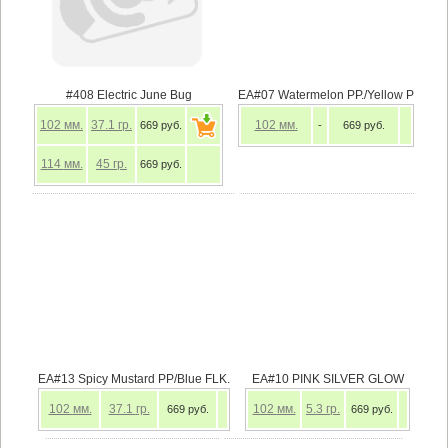
#408 Electric June Bug
EA#07 Watermelon PP./Yellow P
102
мм.
37.1
гр.
102
мм.
669 руб.
-
669 руб.
114
мм.
45
гр.
669 руб.
EA#13 Spicy Mustard PP/Blue FLK.
EA#10 PINK SILVER GLOW
102
мм.
37.1
гр.
102
мм.
5.3
гр.
669 руб.
669 руб.