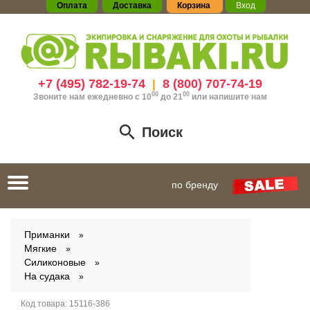
Оплата
Доставка
Корзина
Вход
+7 (495) 782-19-74
8 (800) 707-74-19
|
00
00
Звоните нам ежедневно с 10
до 21
или
напишите нам
Поиск
Toggle
по бренду
navigation
Приманки
Мягкие
Силиконовые
На судака
Код товара:
15116-386