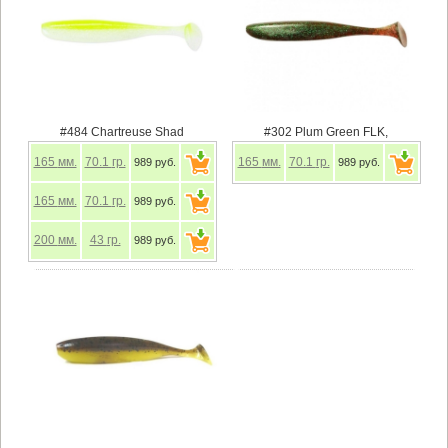
#484 Chartreuse Shad
#302 Plum Green FLK,
165
мм.
70.1
гр.
165
мм.
70.1
гр.
989 руб.
989 руб.
165
мм.
70.1
гр.
989 руб.
200
мм.
43
гр.
989 руб.