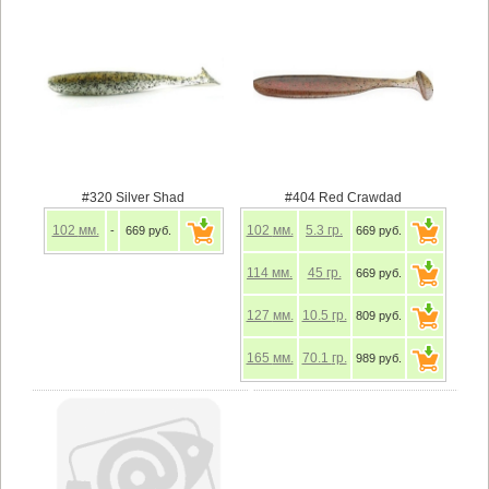
#320 Silver Shad
#404 Red Crawdad
102
мм.
102
мм.
5.3
гр.
-
669 руб.
669 руб.
114
мм.
45
гр.
669 руб.
127
мм.
10.5
гр.
809 руб.
165
мм.
70.1
гр.
989 руб.