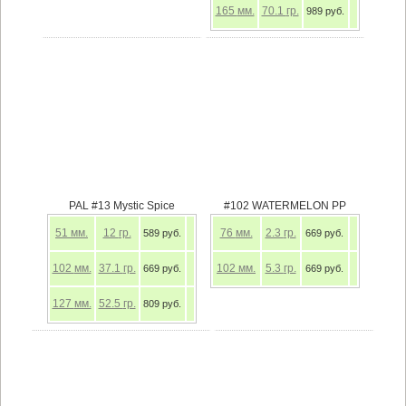
165
мм.
70.1
гр.
989 руб.
PAL #13 Mystic Spice
#102 WATERMELON PP
51
мм.
12
гр.
76
мм.
2.3
гр.
589 руб.
669 руб.
102
мм.
37.1
гр.
102
мм.
5.3
гр.
669 руб.
669 руб.
127
мм.
52.5
гр.
809 руб.