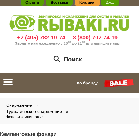
Оплата
Доставка
Корзина
Вход
+7 (495) 782-19-74
8 (800) 707-74-19
|
00
00
Звоните нам ежедневно с 10
до 21
или
напишите нам
Поиск
Toggle
по бренду
navigation
Снаряжение
Туристическое снаряжение
Фонари кемпинговые
Кемпинговые фонари