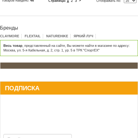
Товаров найдено:
46
1
2
3
>
Страница:
Отображать по:
Бренды
CLAYMORE
FLEXTAIL
NATUREHIKE
ЯРКИЙ ЛУЧ
Весь товар
, представленный на сайте, Вы можете найти в магазине по адресу:
Москва, ул. 5-я Кабельная, д. 2, стр. 1, ур. 5 в ТРК "СпортЕХ"
ПОДПИСКА