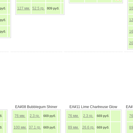
127
мм.
52.5
гр.
1
руб.
809 руб.
1
руб.
1
руб.
2
EA#08 Bubblegum Shiner
EA#11 Lime Chartreuse Glow
EA#
76
мм.
2.3
гр.
76
мм.
2.3
гр.
7
б.
669 руб.
669 руб.
100
мм.
37.1
гр.
89
мм.
26.6
гр.
8
б.
669 руб.
669 руб.