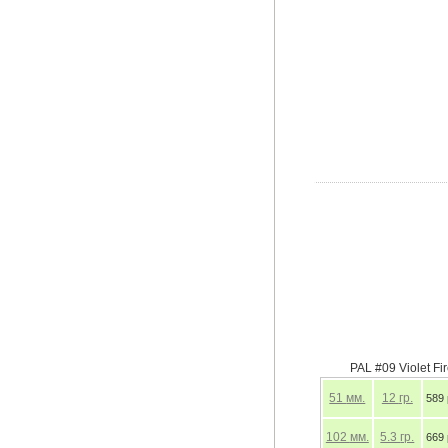
PAL #09 Violet Fi
51
мм.
12
гр.
589 
102
мм.
5.3
гр.
669 