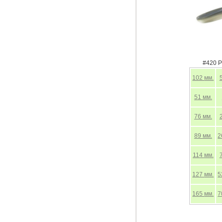
#420 P
102
мм.
51
мм.
76
мм.
89
мм.
2
114
мм.
127
мм.
5
165
мм.
7