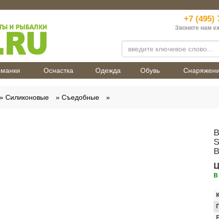
+7 (495) 
Звоните нам е
манки
Оснастка
Одежда
Обувь
Снаряжен
Силиконовые
Съедобные
В
S
B
Ц
В