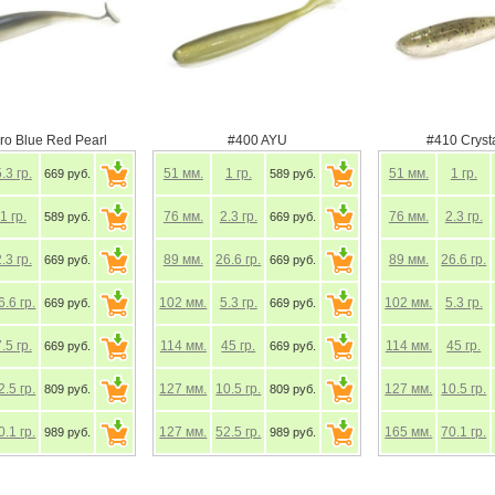
ro Blue Red Pearl
#400 AYU
#410 Cryst
5.3
гр.
51
мм.
1
гр.
51
мм.
1
гр.
669 руб.
589 руб.
1
гр.
76
мм.
2.3
гр.
76
мм.
2.3
гр.
589 руб.
669 руб.
2.3
гр.
89
мм.
26.6
гр.
89
мм.
26.6
гр.
669 руб.
669 руб.
6.6
гр.
102
мм.
5.3
гр.
102
мм.
5.3
гр.
669 руб.
669 руб.
7.5
гр.
114
мм.
45
гр.
114
мм.
45
гр.
669 руб.
669 руб.
2.5
гр.
127
мм.
10.5
гр.
127
мм.
10.5
гр.
809 руб.
809 руб.
0.1
гр.
127
мм.
52.5
гр.
165
мм.
70.1
гр.
989 руб.
989 руб.