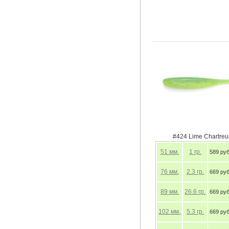
#424 Lime Chartreuse
51
мм.
1
гр.
589 руб.
76
мм.
2.3
гр.
669 руб.
89
мм.
26.6
гр.
669 руб.
102
мм.
5.3
гр.
669 руб.