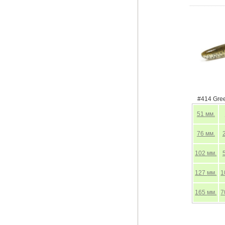
#414 Gre
51
мм.
76
мм.
102
мм.
127
мм.
1
165
мм.
7