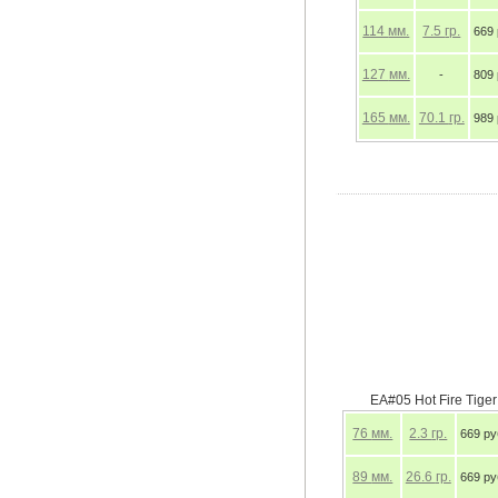
114
мм.
7.5
гр.
669 
127
мм.
-
809 
165
мм.
70.1
гр.
989 
EA#05 Hot Fire Tiger
76
мм.
2.3
гр.
669 ру
89
мм.
26.6
гр.
669 ру