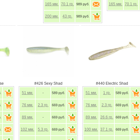
165
мм.
70.1
гр.
165
мм.
70.1
гр.
989 руб.
200
мм.
43
гр.
989 руб.
#426 Sexy Shad
#440 Electric Shad
51
мм.
51
мм.
1
гр.
-
589 руб.
589 руб.
76
мм.
2.3
гр.
76
мм.
2.3
гр.
669 руб.
669 руб.
89
мм.
89
мм.
26.6
гр.
-
669 руб.
669 руб.
102
мм.
5.3
гр.
100
мм.
37.1
гр.
669 руб.
669 руб.