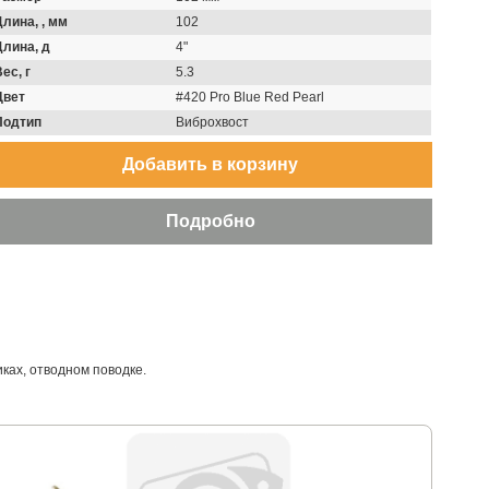
Длина, , мм
102
Длина, д
4"
ес, г
5.3
Цвет
#420 Pro Blue Red Pearl
Подтип
Виброхвост
ках, отводном поводке.