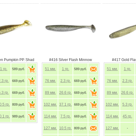
en Pumpkin PP. Shad
#416 Silver Flash Minnow
#417 Gold Fl
1
гр.
51
мм.
1
гр.
51
мм.
1
гр.
589 руб.
589 руб.
2.3
гр.
76
мм.
2.3
гр.
76
мм.
2.3
гр.
669 руб.
669 руб.
5.3
гр.
89
мм.
26.6
гр.
89
мм.
26.6
гр.
669 руб.
669 руб.
0.5
гр.
102
мм.
37.1
гр.
102
мм.
5.3
гр.
809 руб.
669 руб.
0.1
гр.
114
мм.
7.5
гр.
114
мм.
45
гр.
989 руб.
669 руб.
127
мм.
10.5
гр.
127
мм.
809 руб.
-