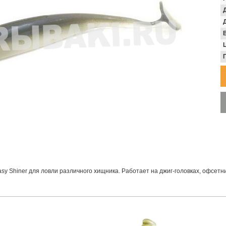
В
y Shiner для ловли различного хищника. Работает на джиг-головках, офсетни