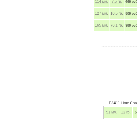
114
мм.
7.5
гр.
669 руб.
127
мм.
10.5
гр.
809 руб.
165
мм.
70.1
гр.
989 руб.
EA#11 Lime Cha
51
мм.
12
гр.
5