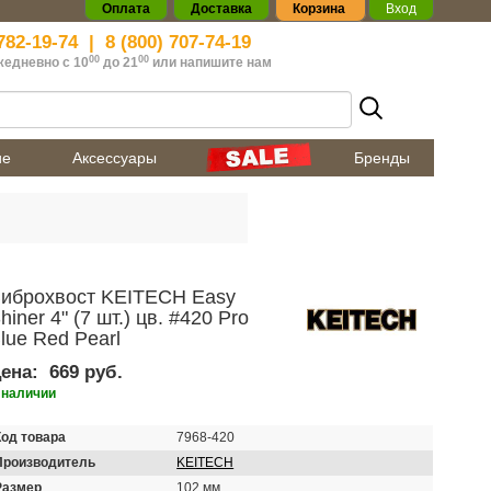
Оплата
Доставка
Корзина
Вход
782-19-74
|
8 (800) 707-74-19
00
00
жедневно с 10
до 21
или
напишите нам
ие
Аксессуары
Бренды
иброхвост KEITECH Easy
hiner 4" (7 шт.) цв. #420 Pro
lue Red Pearl
ена:
669 руб.
 наличии
Код товара
7968-420
Производитель
KEITECH
Размер
102 мм