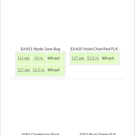
EA #21 Mystic June Bug
EA #20 Violet Chart Red FLK.
114
мм.
45
гр.
127
мм.
52.5
гр.
669 руб.
809 руб.
127
мм.
52.5
гр.
809 руб.
#484 Chartreuse Shad
#302 Plum Green FLK,