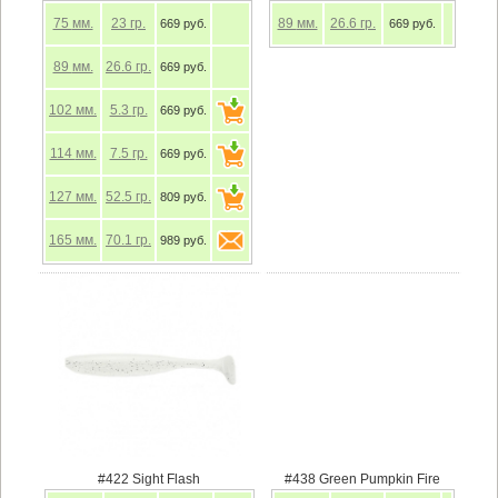
75
мм.
23
гр.
89
мм.
26.6
гр.
669 руб.
669 руб.
89
мм.
26.6
гр.
669 руб.
102
мм.
5.3
гр.
669 руб.
114
мм.
7.5
гр.
669 руб.
127
мм.
52.5
гр.
809 руб.
165
мм.
70.1
гр.
989 руб.
#422 Sight Flash
#438 Green Pumpkin Fire