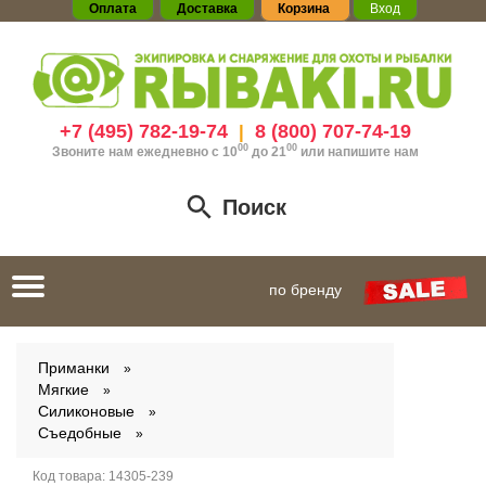
Оплата
Доставка
Корзина
Вход
+7 (495) 782-19-74
8 (800) 707-74-19
|
00
00
Звоните нам ежедневно с 10
до 21
или
напишите нам
Поиск
Toggle
по бренду
navigation
Приманки
Мягкие
Силиконовые
Съедобные
Код товара:
14305-239