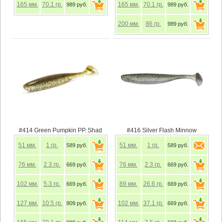
165
мм.
70.1
гр.
165
мм.
70.1
гр.
989 руб.
989 руб.
200
мм.
86
гр.
989 руб.
#414 Green Pumpkin PP. Shad
#416 Silver Flash Minnow
51
мм.
1
гр.
51
мм.
1
гр.
589 руб.
589 руб.
76
мм.
2.3
гр.
76
мм.
2.3
гр.
669 руб.
669 руб.
102
мм.
5.3
гр.
89
мм.
26.6
гр.
669 руб.
669 руб.
127
мм.
10.5
гр.
102
мм.
37.1
гр.
809 руб.
669 руб.