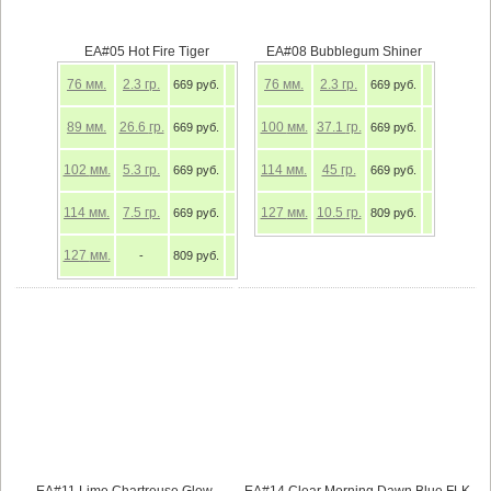
EA#05 Hot Fire Tiger
EA#08 Bubblegum Shiner
76
мм.
2.3
гр.
76
мм.
2.3
гр.
669 руб.
669 руб.
89
мм.
26.6
гр.
100
мм.
37.1
гр.
669 руб.
669 руб.
102
мм.
5.3
гр.
114
мм.
45
гр.
669 руб.
669 руб.
114
мм.
7.5
гр.
127
мм.
10.5
гр.
669 руб.
809 руб.
127
мм.
-
809 руб.
EA#11 Lime Chartreuse Glow
EA#14 Clear Morning Dawn Blue FLK