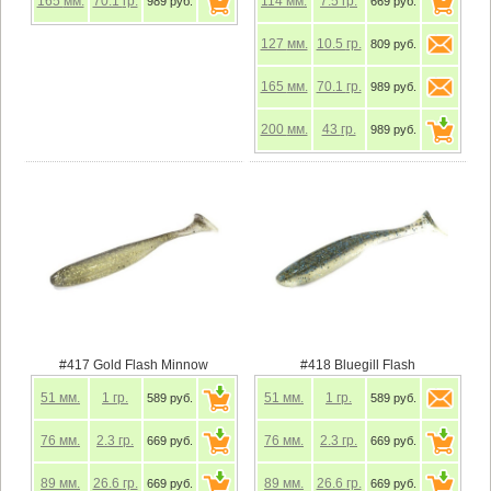
165
мм.
70.1
гр.
114
мм.
7.5
гр.
989 руб.
669 руб.
127
мм.
10.5
гр.
809 руб.
165
мм.
70.1
гр.
989 руб.
200
мм.
43
гр.
989 руб.
#417 Gold Flash Minnow
#418 Bluegill Flash
51
мм.
1
гр.
51
мм.
1
гр.
589 руб.
589 руб.
76
мм.
2.3
гр.
76
мм.
2.3
гр.
669 руб.
669 руб.
89
мм.
26.6
гр.
89
мм.
26.6
гр.
669 руб.
669 руб.