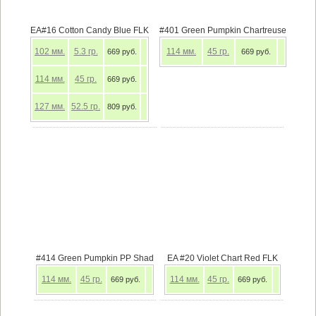
EA#16 Cotton Candy Blue FLK
#401 Green Pumpkin Chartreuse
102
мм.
5.3
гр.
114
мм.
45
гр.
669 руб.
669 руб.
114
мм.
45
гр.
669 руб.
127
мм.
52.5
гр.
809 руб.
#414 Green Pumpkin PP Shad
EA #20 Violet Chart Red FLK
114
мм.
45
гр.
114
мм.
45
гр.
669 руб.
669 руб.