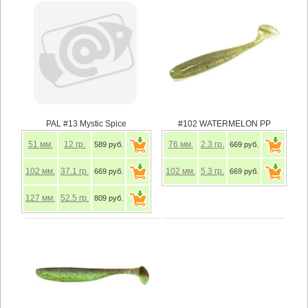
PAL #13 Mystic Spice
#102 WATERMELON PP
51
мм.
12
гр.
76
мм.
2.3
гр.
589 руб.
669 руб.
102
мм.
37.1
гр.
102
мм.
5.3
гр.
669 руб.
669 руб.
127
мм.
52.5
гр.
809 руб.