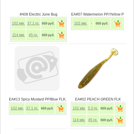
#408 Electric June Bug
EA#07 Watermelon PP./Yellow P
102
мм.
37.1
гр.
102
мм.
669 руб.
-
669 руб.
114
мм.
45
гр.
669 руб.
EA#13 Spicy Mustard PP/Blue FLK.
EA#02 PEACH GREEN FLK
102
мм.
37.1
гр.
102
мм.
5.3
гр.
669 руб.
669 руб.
114
мм.
45
гр.
669 руб.