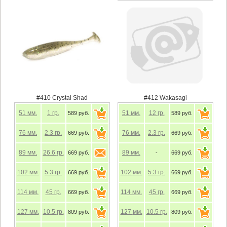
#410 Crystal Shad
#412 Wakasagi
51
мм.
1
гр.
51
мм.
12
гр.
589 руб.
589 руб.
76
мм.
2.3
гр.
76
мм.
2.3
гр.
669 руб.
669 руб.
89
мм.
26.6
гр.
89
мм.
669 руб.
-
669 руб.
102
мм.
5.3
гр.
102
мм.
5.3
гр.
669 руб.
669 руб.
114
мм.
45
гр.
114
мм.
45
гр.
669 руб.
669 руб.
127
мм.
10.5
гр.
127
мм.
10.5
гр.
809 руб.
809 руб.