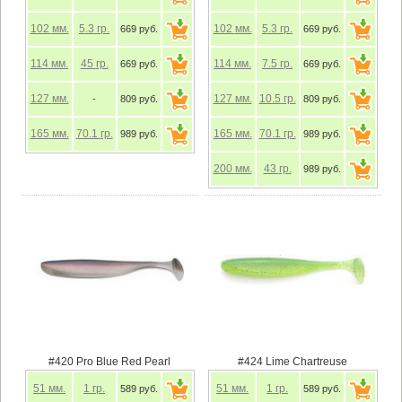
102
мм.
5.3
гр.
102
мм.
5.3
гр.
669 руб.
669 руб.
114
мм.
45
гр.
114
мм.
7.5
гр.
669 руб.
669 руб.
127
мм.
127
мм.
10.5
гр.
-
809 руб.
809 руб.
165
мм.
70.1
гр.
165
мм.
70.1
гр.
989 руб.
989 руб.
200
мм.
43
гр.
989 руб.
#420 Pro Blue Red Pearl
#424 Lime Chartreuse
51
мм.
1
гр.
51
мм.
1
гр.
589 руб.
589 руб.