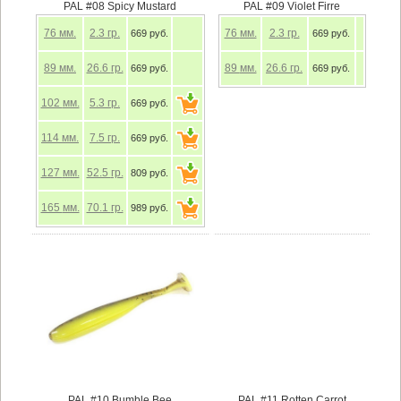
PAL #08 Spicy Mustard
PAL #09 Violet Firre
76
мм.
2.3
гр.
76
мм.
2.3
гр.
669 руб.
669 руб.
89
мм.
26.6
гр.
89
мм.
26.6
гр.
669 руб.
669 руб.
102
мм.
5.3
гр.
669 руб.
114
мм.
7.5
гр.
669 руб.
127
мм.
52.5
гр.
809 руб.
165
мм.
70.1
гр.
989 руб.
PAL #10 Bumble Bee
PAL #11 Rotten Carrot