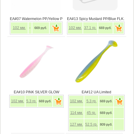
EA#07 Watermelon PP./Yellow P
EA#13 Spicy Mustard PP/Blue FLK.
102
мм.
102
мм.
37.1
гр.
-
669 руб.
669 руб.
EA#10 PINK SILVER GLOW
EA#12 UA Limited
102
мм.
5.3
гр.
102
мм.
5.3
гр.
669 руб.
669 руб.
114
мм.
45
гр.
669 руб.
127
мм.
52.5
гр.
809 руб.