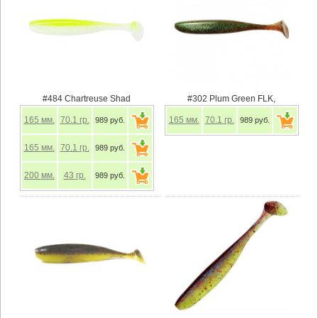
#484 Chartreuse Shad
#302 Plum Green FLK,
165
мм.
70.1
гр.
165
мм.
70.1
гр.
989 руб.
989 руб.
165
мм.
70.1
гр.
989 руб.
200
мм.
43
гр.
989 руб.