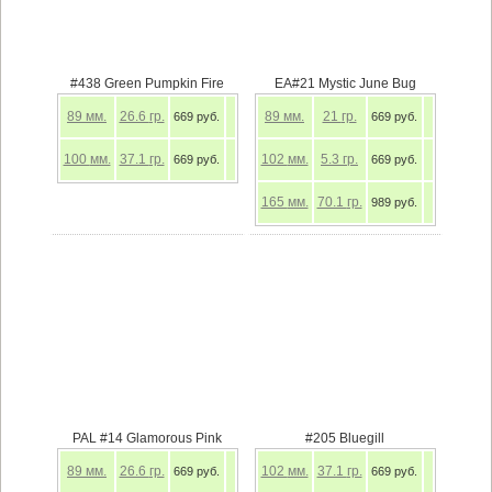
#438 Green Pumpkin Fire
EA#21 Mystic June Bug
89
мм.
26.6
гр.
89
мм.
21
гр.
669 руб.
669 руб.
100
мм.
37.1
гр.
102
мм.
5.3
гр.
669 руб.
669 руб.
165
мм.
70.1
гр.
989 руб.
PAL #14 Glamorous Pink
#205 Bluegill
89
мм.
26.6
гр.
102
мм.
37.1
гр.
669 руб.
669 руб.