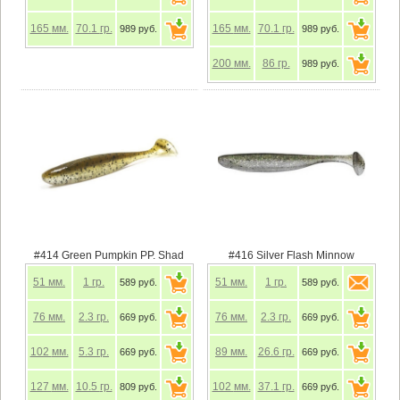
165
мм.
70.1
гр.
165
мм.
70.1
гр.
989 руб.
989 руб.
200
мм.
86
гр.
989 руб.
#414 Green Pumpkin PP. Shad
#416 Silver Flash Minnow
51
мм.
1
гр.
51
мм.
1
гр.
589 руб.
589 руб.
76
мм.
2.3
гр.
76
мм.
2.3
гр.
669 руб.
669 руб.
102
мм.
5.3
гр.
89
мм.
26.6
гр.
669 руб.
669 руб.
127
мм.
10.5
гр.
102
мм.
37.1
гр.
809 руб.
669 руб.