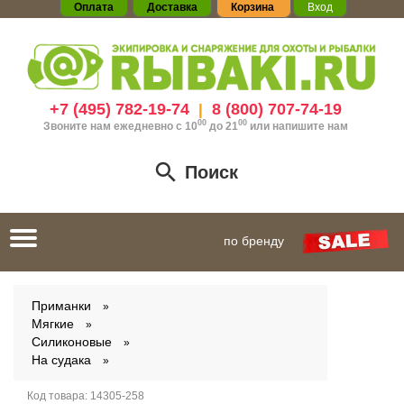
Оплата
Доставка
Корзина
Вход
+7 (495) 782-19-74
8 (800) 707-74-19
|
00
00
Звоните нам ежедневно с 10
до 21
или
напишите нам
Поиск
Toggle
по бренду
navigation
Приманки
Мягкие
Силиконовые
На судака
Код товара:
14305-258