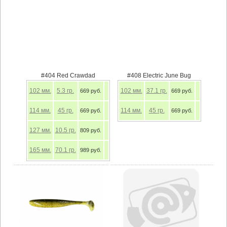
#404 Red Crawdad
#408 Electric June Bug
102
мм.
5.3
гр.
102
мм.
37.1
гр.
669 руб.
669 руб.
114
мм.
45
гр.
114
мм.
45
гр.
669 руб.
669 руб.
127
мм.
10.5
гр.
809 руб.
165
мм.
70.1
гр.
989 руб.