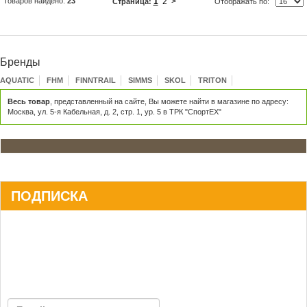
Товаров найдено:
23
1
2
>
Страница:
Отображать по:
Бренды
AQUATIC
FHM
FINNTRAIL
SIMMS
SKOL
TRITON
Весь товар
, представленный на сайте, Вы можете найти в магазине по адресу:
Москва, ул. 5-я Кабельная, д. 2, стр. 1, ур. 5 в ТРК "СпортЕХ"
ПОДПИСКА