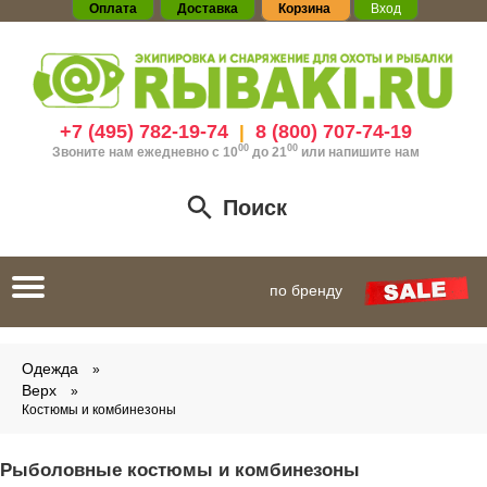
Оплата
Доставка
Корзина
Вход
+7 (495) 782-19-74
8 (800) 707-74-19
|
00
00
Звоните нам ежедневно с 10
до 21
или
напишите нам
Поиск
Toggle
по бренду
navigation
Одежда
Верх
Костюмы и комбинезоны
Рыболовные костюмы и комбинезоны