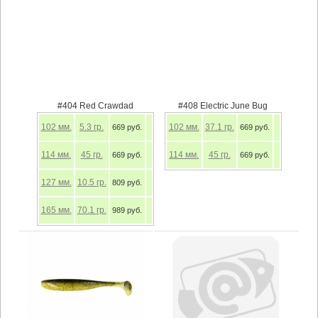
#404 Red Crawdad
#408 Electric June Bug
102
мм.
5.3
гр.
102
мм.
37.1
гр.
669 руб.
669 руб.
114
мм.
45
гр.
114
мм.
45
гр.
669 руб.
669 руб.
127
мм.
10.5
гр.
809 руб.
165
мм.
70.1
гр.
989 руб.