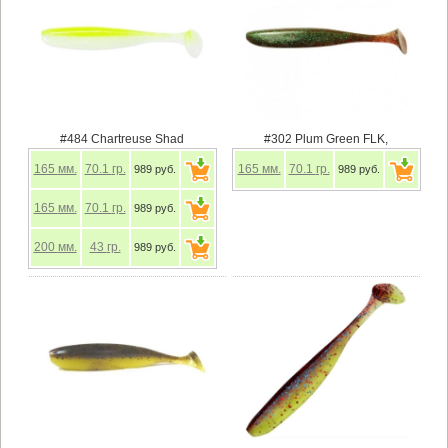
#484 Chartreuse Shad
#302 Plum Green FLK,
165
мм.
70.1
гр.
165
мм.
70.1
гр.
989 руб.
989 руб.
165
мм.
70.1
гр.
989 руб.
200
мм.
43
гр.
989 руб.