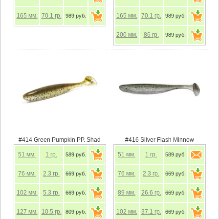
165
мм.
70.1
гр.
165
мм.
70.1
гр.
989 руб.
989 руб.
200
мм.
86
гр.
989 руб.
#414 Green Pumpkin PP. Shad
#416 Silver Flash Minnow
51
мм.
1
гр.
51
мм.
1
гр.
589 руб.
589 руб.
76
мм.
2.3
гр.
76
мм.
2.3
гр.
669 руб.
669 руб.
102
мм.
5.3
гр.
89
мм.
26.6
гр.
669 руб.
669 руб.
127
мм.
10.5
гр.
102
мм.
37.1
гр.
809 руб.
669 руб.