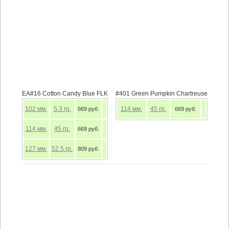
EA#16 Cotton Candy Blue FLK
#401 Green Pumpkin Chartreuse
102
мм.
5.3
гр.
114
мм.
45
гр.
669 руб.
669 руб.
114
мм.
45
гр.
669 руб.
127
мм.
52.5
гр.
809 руб.