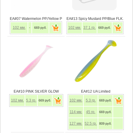
EA#07 Watermelon PP./Yellow P
EA#13 Spicy Mustard PP/Blue FLK.
102
мм.
102
мм.
37.1
гр.
-
669 руб.
669 руб.
EA#10 PINK SILVER GLOW
EA#12 UA Limited
102
мм.
5.3
гр.
102
мм.
5.3
гр.
669 руб.
669 руб.
114
мм.
45
гр.
669 руб.
127
мм.
52.5
гр.
809 руб.