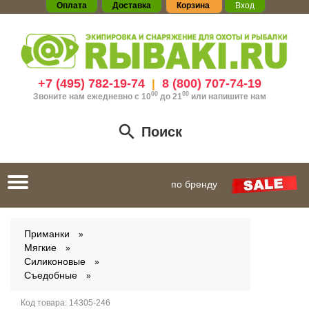
Оплата
Доставка
Корзина
Вход
+7 (495) 782-19-74
8 (800) 707-74-19
|
00
00
Звоните нам ежедневно с 10
до 21
или
напишите нам
Поиск
Toggle
по бренду
navigation
Приманки
Мягкие
Силиконовые
Съедобные
Код товара:
14305-246