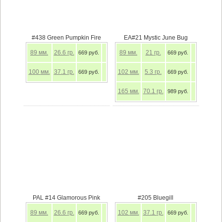
#438 Green Pumpkin Fire
EA#21 Mystic June Bug
89
мм.
26.6
гр.
89
мм.
21
гр.
669 руб.
669 руб.
100
мм.
37.1
гр.
102
мм.
5.3
гр.
669 руб.
669 руб.
165
мм.
70.1
гр.
989 руб.
PAL #14 Glamorous Pink
#205 Bluegill
89
мм.
26.6
гр.
102
мм.
37.1
гр.
669 руб.
669 руб.