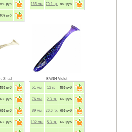
165
мм.
70.1
гр.
989 руб.
989 руб.
989 руб.
ric Shad
EA#04 Violet
51
мм.
12
гр.
589 руб.
589 руб.
76
мм.
2.3
гр.
669 руб.
669 руб.
89
мм.
26.6
гр.
669 руб.
669 руб.
102
мм.
5.3
гр.
669 руб.
669 руб.