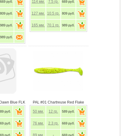
114
мм.
7.5
гр.
669 руб.
669 руб.
127
мм.
10.5
гр.
809 руб.
809 руб.
165
мм.
70.1
гр.
989 руб.
989 руб.
989 руб.
 Dawn Blue FLK
PAL #01 Chartreuse Red Flake
50
мм.
12
гр.
89 руб.
589 руб.
76
мм.
2.3
гр.
69 руб.
669 руб.
89
мм.
69 руб.
-
669 руб.