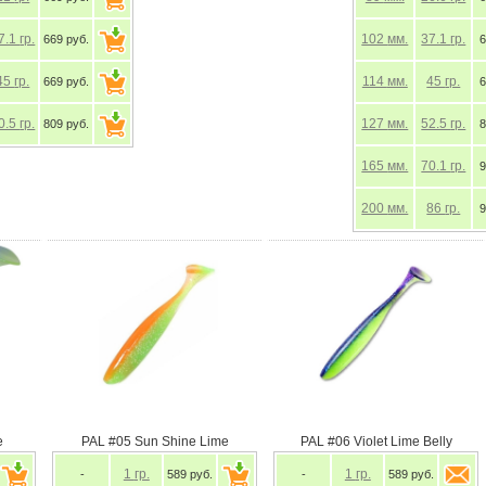
7.1
гр.
102
мм.
37.1
гр.
669 руб.
6
45
гр.
114
мм.
45
гр.
669 руб.
6
0.5
гр.
127
мм.
52.5
гр.
809 руб.
8
165
мм.
70.1
гр.
9
200
мм.
86
гр.
9
3 Ice Chartreuse
PAL #05 Sun Shine Lime
PAL #06 Violet
1
гр.
1
гр.
1
гр.
589 руб.
-
589 руб.
-