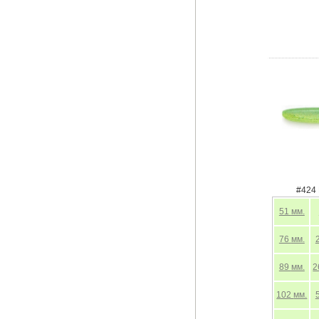
#424 
51
мм.
76
мм.
89
мм.
2
102
мм.