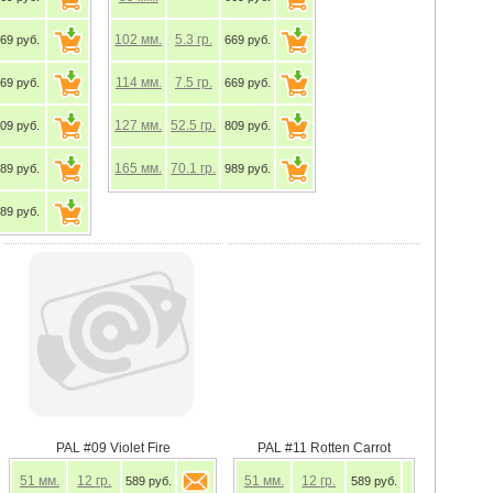
102
мм.
5.3
гр.
69 руб.
669 руб.
114
мм.
7.5
гр.
69 руб.
669 руб.
127
мм.
52.5
гр.
09 руб.
809 руб.
165
мм.
70.1
гр.
89 руб.
989 руб.
89 руб.
 Lime Belly
PAL #09 Violet Fire
51
мм.
12
гр.
589 руб.
589 руб.