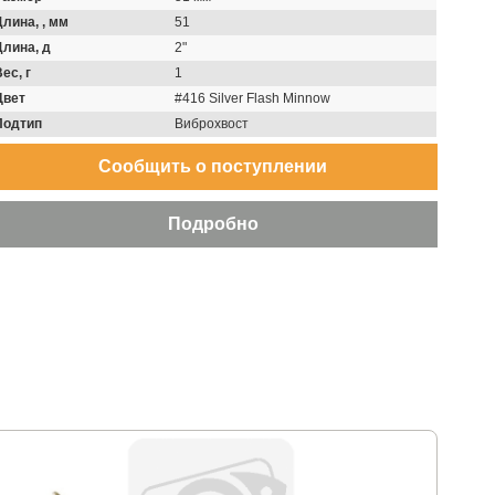
Длина, , мм
51
Длина, д
2"
ес, г
1
Цвет
#416 Silver Flash Minnow
Подтип
Виброхвост