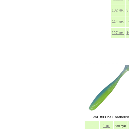
102
мм.
3
114
мм.
127
мм.
1
PAL #0
-