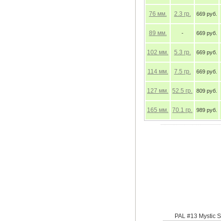
76
мм.
89
мм.
102
мм.
114
мм.
127
мм.
5
165
мм.
7
PAL #11 Rotten C