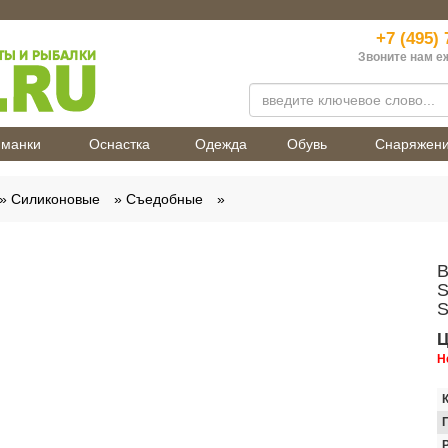
+7 (495) 
Звоните нам е
манки
Оснастка
Одежда
Обувь
Снаряжен
Силиконовые
Съедобные
В
S
S
Ц
Н