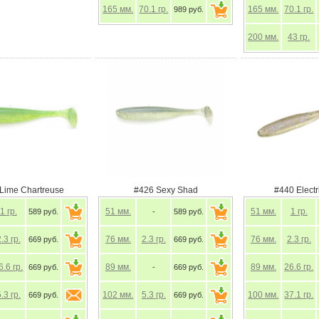
165
мм.
70.1
гр.
165
мм.
70.1
гр.
989 руб.
200
мм.
43
гр.
Lime Chartreuse
#426 Sexy Shad
#440 Elect
1
гр.
51
мм.
51
мм.
1
гр.
589 руб.
-
589 руб.
2.3
гр.
76
мм.
2.3
гр.
76
мм.
2.3
гр.
669 руб.
669 руб.
6.6
гр.
89
мм.
89
мм.
26.6
гр.
669 руб.
-
669 руб.
5.3
гр.
102
мм.
5.3
гр.
100
мм.
37.1
гр.
669 руб.
669 руб.