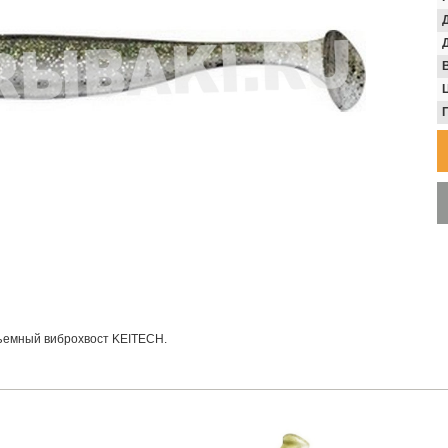
В
ъемный виброхвост KEITECH.