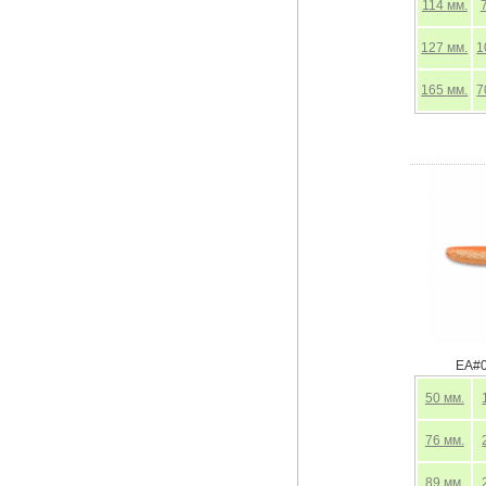
114
мм.
127
мм.
1
165
мм.
7
EA#0
50
мм.
76
мм.
89
мм.