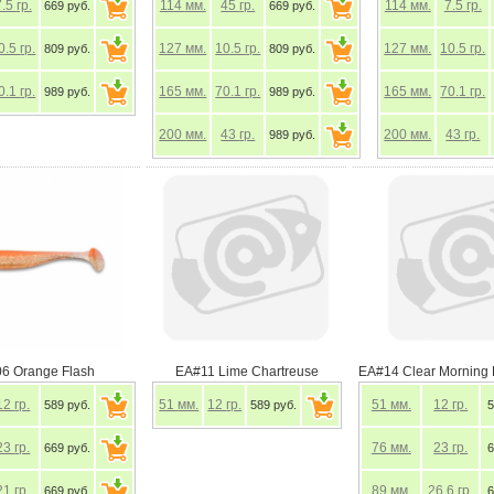
7.5
гр.
114
мм.
45
гр.
114
мм.
7.5
гр.
669 руб.
669 руб.
0.5
гр.
127
мм.
10.5
гр.
127
мм.
10.5
гр.
809 руб.
809 руб.
0.1
гр.
165
мм.
70.1
гр.
165
мм.
70.1
гр.
989 руб.
989 руб.
200
мм.
43
гр.
200
мм.
43
гр.
989 руб.
6 Orange Flash
EA#11 Lime Chartreuse
EA#14 Clear Morning
12
гр.
51
мм.
12
гр.
51
мм.
12
гр.
589 руб.
589 руб.
5
23
гр.
76
мм.
23
гр.
669 руб.
6
21
гр.
89
мм.
26.6
гр.
669 руб.
6