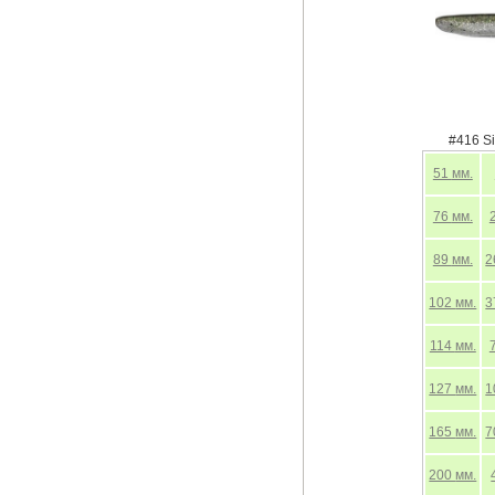
#416 Si
51
мм.
76
мм.
89
мм.
2
102
мм.
3
114
мм.
127
мм.
1
165
мм.
7
200
мм.