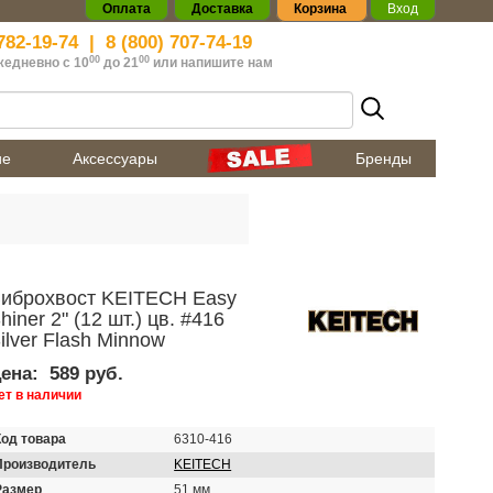
Оплата
Доставка
Корзина
Вход
782-19-74
|
8 (800) 707-74-19
00
00
жедневно с 10
до 21
или
напишите нам
ие
Аксессуары
Бренды
иброхвост KEITECH Easy
hiner 2" (12 шт.) цв. #416
ilver Flash Minnow
ена:
589 руб.
ет в наличии
Код товара
6310-416
Производитель
KEITECH
Размер
51 мм