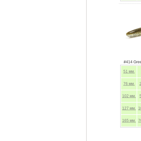
#414 Gre
51
мм.
76
мм.
102
мм.
127
мм.
1
165
мм.
7