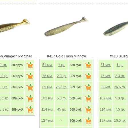
en Pumpkin PP. Shad
#417 Gold Flash Minnow
#418 Bluegi
1
гр.
51
мм.
1
гр.
51
мм.
1
гр.
589 руб.
589 руб.
2.3
гр.
76
мм.
2.3
гр.
76
мм.
2.3
гр.
669 руб.
669 руб.
5.3
гр.
89
мм.
26.6
гр.
89
мм.
26.6
гр.
669 руб.
669 руб.
0.5
гр.
102
мм.
5.3
гр.
102
мм.
5.3
гр.
809 руб.
669 руб.
0.1
гр.
114
мм.
45
гр.
114
мм.
7.5
гр.
989 руб.
669 руб.
127
мм.
127
мм.
10.5
гр.
-
809 руб.