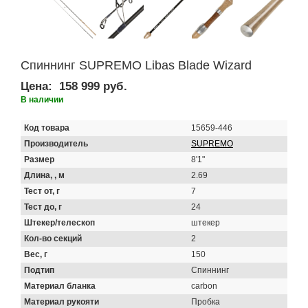
Спиннинг SUPREMO Libas Blade Wizard
Цена:
158 999 руб.
В наличии
Код товара
15659-446
Производитель
SUPREMO
Размер
8'1"
Длина, , м
2.69
Тест от, г
7
Тест до, г
24
Штекер/телескоп
штекер
Кол-во секций
2
Вес, г
150
Подтип
Спиннинг
Материал бланка
carbon
Материал рукояти
Пробка