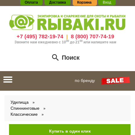
Оплата
Доставка
Корзина
Вход
+7 (495) 782-19-74
8 (800) 707-74-19
|
00
00
Звоните нам ежедневно с 10
до 21
или
напишите нам
Поиск
Toggle
по бренду
navigation
Удилища
Спиннинговые
Классические