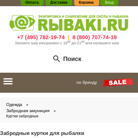
Оплата
Доставка
Корзина
Вход
+7 (495) 782-19-74
8 (800) 707-74-19
|
00
00
Звоните нам ежедневно с 10
до 21
или
напишите нам
Поиск
Toggle
по бренду
navigation
Одежда
Забродная амуниция
Куртки забродные
Забродные куртки для рыбалки