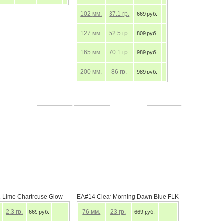
102
мм.
37.1
гр.
669 руб.
127
мм.
52.5
гр.
809 руб.
165
мм.
70.1
гр.
989 руб.
200
мм.
86
гр.
989 руб.
 Lime Chartreuse Glow
EA#14 Clear Morning Dawn Blue FLK
2.3
гр.
76
мм.
23
гр.
669 руб.
669 руб.