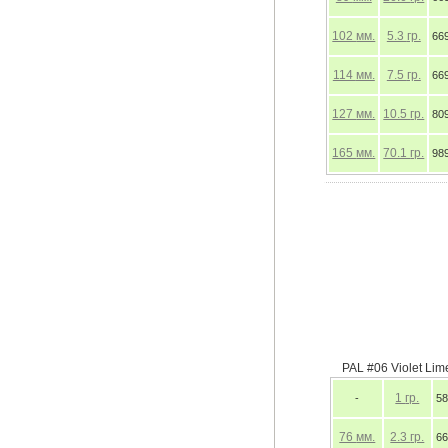
102
мм.
5.3
гр.
669 р
114
мм.
7.5
гр.
669 р
127
мм.
10.5
гр.
809 р
165
мм.
70.1
гр.
989 р
PAL #06 Violet Lim
1
гр.
-
58
76
мм.
2.3
гр.
66