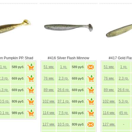
en Pumpkin PP. Shad
#416 Silver Flash Minnow
#417 Gold Fl
1
гр.
51
мм.
1
гр.
51
мм.
1
гр.
589 руб.
589 руб.
2.3
гр.
76
мм.
2.3
гр.
76
мм.
2.3
гр.
669 руб.
669 руб.
5.3
гр.
89
мм.
26.6
гр.
89
мм.
26.6
гр.
669 руб.
669 руб.
0.5
гр.
102
мм.
37.1
гр.
102
мм.
5.3
гр.
809 руб.
669 руб.
0.1
гр.
114
мм.
7.5
гр.
114
мм.
45
гр.
989 руб.
669 руб.
127
мм.
10.5
гр.
127
мм.
809 руб.
-