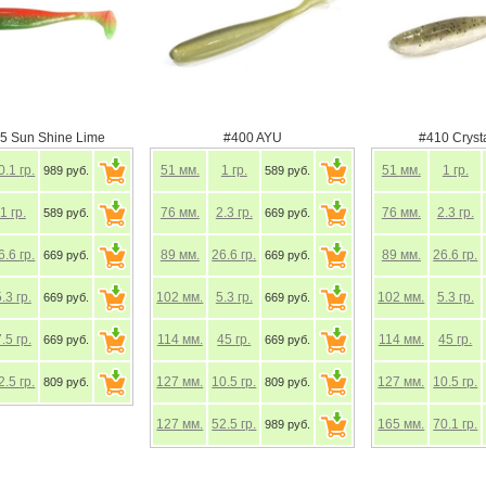
5 Sun Shine Lime
#400 AYU
#410 Cryst
0.1
гр.
51
мм.
1
гр.
51
мм.
1
гр.
989 руб.
589 руб.
1
гр.
76
мм.
2.3
гр.
76
мм.
2.3
гр.
589 руб.
669 руб.
6.6
гр.
89
мм.
26.6
гр.
89
мм.
26.6
гр.
669 руб.
669 руб.
5.3
гр.
102
мм.
5.3
гр.
102
мм.
5.3
гр.
669 руб.
669 руб.
7.5
гр.
114
мм.
45
гр.
114
мм.
45
гр.
669 руб.
669 руб.
2.5
гр.
127
мм.
10.5
гр.
127
мм.
10.5
гр.
809 руб.
809 руб.
127
мм.
52.5
гр.
165
мм.
70.1
гр.
989 руб.