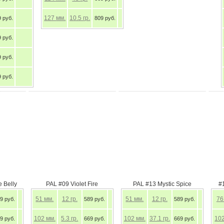
127
мм.
10.5
гр.
уб.
809 руб.
уб.
уб.
уб.
e Belly
PAL #09 Violet Fire
PAL #13 Mystic Spice
#
51
мм.
12
гр.
51
мм.
12
гр.
7
9 руб.
589 руб.
589 руб.
102
мм.
5.3
гр.
102
мм.
37.1
гр.
10
9 руб.
669 руб.
669 руб.