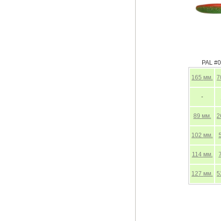
PAL #0
165
мм.
7
-
89
мм.
2
102
мм.
114
мм.
127
мм.
5