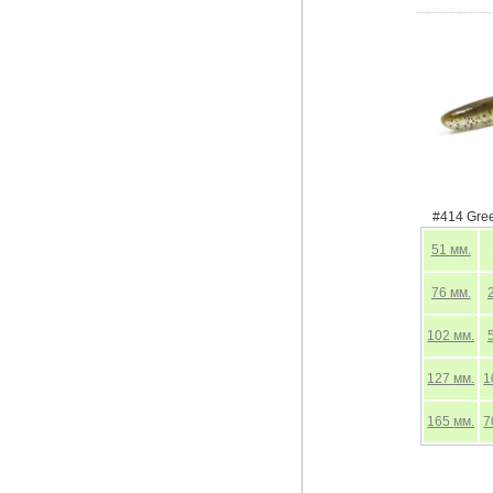
#414 Gre
51
мм.
76
мм.
102
мм.
127
мм.
1
165
мм.
7