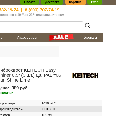
Оплата
Доставка
Корзина
Вход
782-19-74
|
8 (800) 707-74-19
00
00
жедневно с 10
до 21
или
напишите нам
ие
Аксессуары
Бренды
иброхвост KEITECH Easy
hiner 6,5" (3 шт.) цв. PAL #05
un Shine Lime
ена:
989 руб.
 наличии
Код товара
14305-245
Производитель
KEITECH
Размер
165 мм