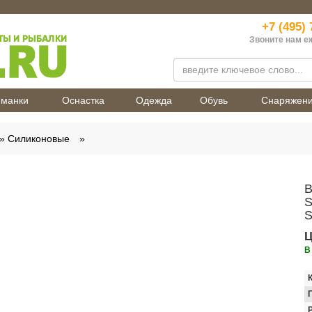
+7 (495) 
Звоните нам е
манки
Оснастка
Одежда
Обувь
Снаряжен
Силиконовые
В
S
S
Ц
В