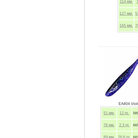
114
мм.
127
мм.
5
165
мм.
7
EA#04 Violet
51
мм.
12
гр.
589 р
76
мм.
2.3
гр.
669 р
89
мм.
26.6
гр.
669 р