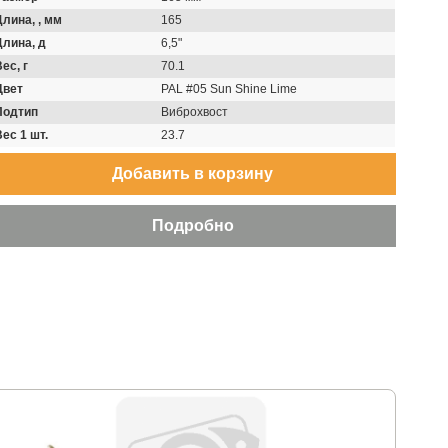
Длина, , мм
165
Длина, д
6,5"
ес, г
70.1
Цвет
PAL #05 Sun Shine Lime
Подтип
Виброхвост
Вес 1 шт.
23.7