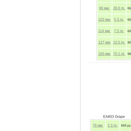
89
мм.
26.6
гр.
66
102
мм.
5.3
гр.
66
114
мм.
7.5
гр.
66
127
мм.
10.5
гр.
80
165
мм.
70.1
гр.
98
EA#03 Grape
76
мм.
2.3
гр.
669 ру