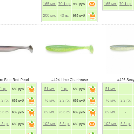
165
мм.
70.1
гр.
165
мм.
70.1
гр.
989 руб.
200
мм.
43
гр.
989 руб.
ro Blue Red Pearl
#424 Lime Chartreuse
#426 Sex
1
гр.
51
мм.
1
гр.
51
мм.
589 руб.
589 руб.
-
2.3
гр.
76
мм.
2.3
гр.
76
мм.
2.3
гр.
669 руб.
669 руб.
6.6
гр.
89
мм.
26.6
гр.
89
мм.
669 руб.
669 руб.
-
5.3
гр.
102
мм.
5.3
гр.
102
мм.
5.3
гр.
669 руб.
669 руб.