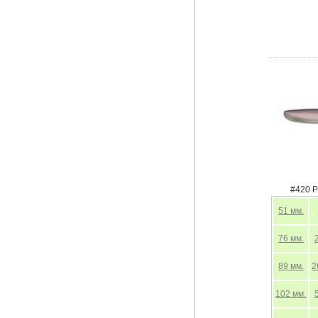
#420 P
51
мм.
76
мм.
89
мм.
2
102
мм.