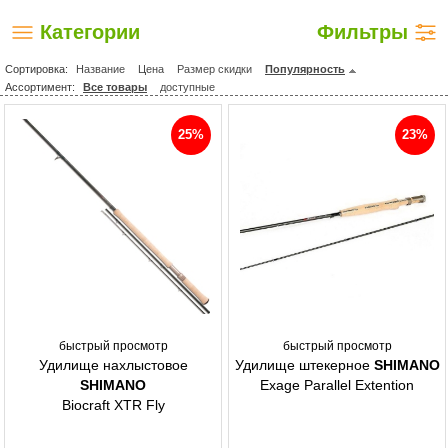
Категории
Фильтры
Сортировка:
Название
Цена
Размер скидки
Популярность
Ассортимент:
Все товары
доступные
25%
23%
быстрый просмотр
быстрый просмотр
Удилище нахлыстовое
Удилище штекерное
SHIMANO
SHIMANO
Exage Parallel Extention
Biocraft XTR Fly