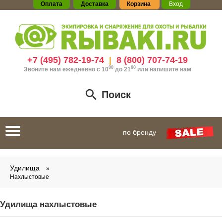
Оплата
Доставка
Корзина
Вход
+7 (495) 782-19-74
8 (800) 707-74-19
|
00
00
Звоните нам ежедневно с 10
до 21
или
напишите нам
Поиск
Toggle
по бренду
navigation
Удилища
Нахлыстовые
Удилища нахлыстовые