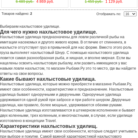
6 489 руб.
4 869 руб.
1 459 руб.
1 129 руб.
Товаров найдено:
2
Отображать по:
Выбираем нахлыстовое удилище.
Для чего нужно нахлыстовое удилище.
Нахлыстовые удилища предназначены для ловли различной рыбы на
имитации насекомых и другого живого корма. В отличие от спиннинга, в
нахлысте отсутствует груз в привычной для нас форме. Вместо этого роль
груза выполняет нахлыстовый Шнур. С помощью нахлыстового удилища
ловится самая разнообразная рыба, и хищная, и вполне мирная. Если вы
нацелены освоить нахлыстовую рыбалку, или развить имеющиеся у вас
навыки ловли нахлыстом, то магазин Рыбаки.Ру это то место, где вы найдете
ответы на свои вопросы.
Какие бывают нахлыстовые удилища.
Нахлыстовые удилища, которые можно приобрести в магазине Рыбаки.Ру,
имеют свои особенности, характеристики и предназначение. Нахлыстовые
удилища бывают одноручными и двуручными. Одноручные удилища
удерживаются одной рукой при забросе и при работе шнуром. Двуручные
удилища, как правило, более мощные, удерживаются обеими руками.
Нахлыстовые удилища изготавливаются в штекерном исполнении и бывают
двух коленными, трех коленным, и многочастными, в случае, если удилище
изготовлено в концепции Travel.
Характеристики нахлыстовых удилищ.
Нахлыстовые удилища имеют свои особенности, которые следует учитывать
при выборе и покупке. Самой важной характеристикой нахлыстового