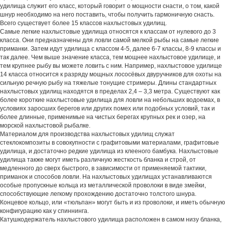
удилища служит его класс, который говорит о мощности снасти, о том, какой
шнур необходимо на него поставить, чтобы получить гармоничную снасть.
Всего существует более 15 классов нахлыстовых удилищ.
Самые легкие нахлыстовые удилища относятся к классам от нулевого до 3
класса. Они предназначены для ловли самой мелкой рыбы на самые легкие
приманки. Затем идут удилища с классом 4-5, далее 6-7 классы, 8-9 классы и
так далее. Чем выше значение класса, тем мощнее нахлыстовое удилище, и
тем крупнее рыбу вы можете ловить с ним. Например, нахлыстовое удилище
14 класса относится к разряду мощных лососёвых двуручников для охоты на
сильную речную рыбу на тяжелые тонущие стримеры. Длины стандартных
нахлыстовых удилищ находятся в пределах 2,4 – 3,3 метра. Существуют как
более короткие нахлыстовые удилища для ловли на небольших водоемах, в
условиях заросших берегов или других помех или подобных условий, так и
более длинные, применимые на чистых берегах крупных рек и озер, на
морской нахлыстовой рыбалке.
Материалом для производства нахлыстовых удилищ служат
стеклокомпозиты в совокупности с графитовыми материалами, графитовые
удилища, и достаточно редкие удилища из клееного бамбука. Нахлыстовые
удилища также могут иметь различную жесткость бланка и строй, от
медленного до сверх быстрого, в зависимости от применяемой тактики,
приманок и способов ловли. На нахлыстовых удилищах устанавливаются
особые пропускные кольца из металлической проволоки в виде змейки,
способствующие легкому прохождению достаточно толстого шнура.
Концевое кольцо, или «тюльпан» могут быть и из проволоки, и иметь обычную
конфигурацию как у спиннинга.
Катушкодержатель нахлыстового удилища расположен в самом низу бланка,