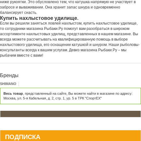
ниже рукоятки. Это обусловлено тем, что катушка напрямую не участвует в
забросе и вываживании. Она хранит запас шнура и одновременно
балансирует снасть.
Купить нахлыстовое удилище.
Если вы решили заняться ловлей нахлыстом, купить нахлыстовое удилище,
то сотрудники магазина Рыбаки.Ру помогут вам разобраться в широком
ассортименте нахлыстовых удилищ, представленных в нашем магазине. Вы
всегда можете рассчитывать на квалифицированную помощь в выборе
нахлыстового удилища, его оснащении катушкой и шнуром. Наши рыболовы-
консультанты всегда к вашим услугам. Девиз магазина Рыбаки.Ру – мы
рыбачим вместе с вами!
Бренды
SHIMANO
Весь товар
, представленный на сайте, Вы можете найти в магазине по адресу:
Москва, ул. 5-я Кабельная, д. 2, стр. 1, ур. 5 в ТРК "СпортЕХ"
ПОДПИСКА