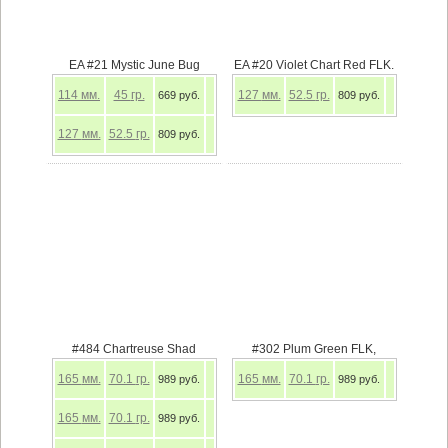
EA #21 Mystic June Bug
EA #20 Violet Chart Red FLK.
114
мм.
45
гр.
127
мм.
52.5
гр.
669 руб.
809 руб.
127
мм.
52.5
гр.
809 руб.
#484 Chartreuse Shad
#302 Plum Green FLK,
165
мм.
70.1
гр.
165
мм.
70.1
гр.
989 руб.
989 руб.
165
мм.
70.1
гр.
989 руб.