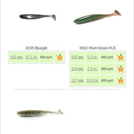
#205 Bluegill
#302 Plum Green FLK
102
мм.
37.1
гр.
102
мм.
5.3
гр.
669 руб.
669 руб.
114
мм.
7.5
гр.
669 руб.
127
мм.
10.5
гр.
809 руб.