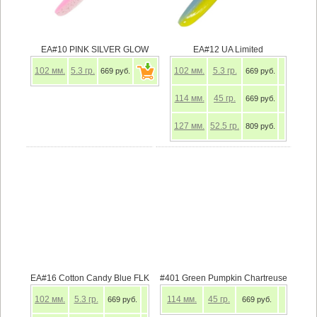
EA#10 PINK SILVER GLOW
EA#12 UA Limited
102
мм.
5.3
гр.
102
мм.
5.3
гр.
669 руб.
669 руб.
114
мм.
45
гр.
669 руб.
127
мм.
52.5
гр.
809 руб.
EA#16 Cotton Candy Blue FLK
#401 Green Pumpkin Chartreuse
102
мм.
5.3
гр.
114
мм.
45
гр.
669 руб.
669 руб.