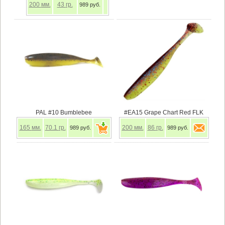
200
мм.
43
гр.
989 руб.
PAL #10 Bumblebee
#EA15 Grape Chart Red FLK
165
мм.
70.1
гр.
200
мм.
86
гр.
989 руб.
989 руб.