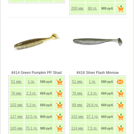
200
мм.
86
гр.
989 руб.
#414 Green Pumpkin PP. Shad
#416 Silver Flash Minnow
51
мм.
1
гр.
51
мм.
1
гр.
589 руб.
589 руб.
76
мм.
2.3
гр.
76
мм.
2.3
гр.
669 руб.
669 руб.
102
мм.
5.3
гр.
89
мм.
26.6
гр.
669 руб.
669 руб.
127
мм.
10.5
гр.
102
мм.
37.1
гр.
809 руб.
669 руб.
165
мм.
70.1
гр.
114
мм.
7.5
гр.
989 руб.
669 руб.