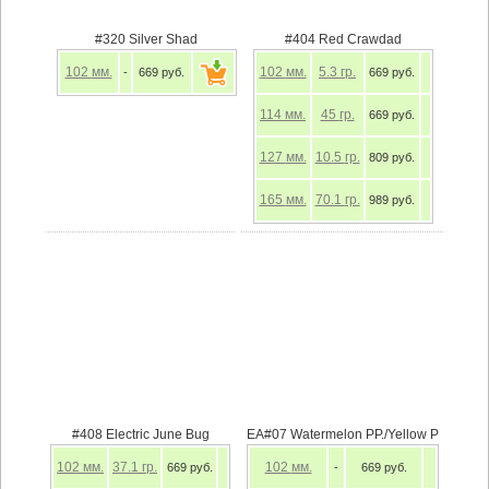
#320 Silver Shad
#404 Red Crawdad
102
мм.
102
мм.
5.3
гр.
-
669 руб.
669 руб.
114
мм.
45
гр.
669 руб.
127
мм.
10.5
гр.
809 руб.
165
мм.
70.1
гр.
989 руб.
#408 Electric June Bug
EA#07 Watermelon PP./Yellow P
102
мм.
37.1
гр.
102
мм.
669 руб.
-
669 руб.