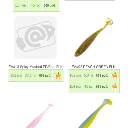
114
мм.
45
гр.
669 руб.
EA#13 Spicy Mustard PP/Blue FLK.
EA#02 PEACH GREEN FLK
102
мм.
37.1
гр.
102
мм.
5.3
гр.
669 руб.
669 руб.
114
мм.
45
гр.
669 руб.