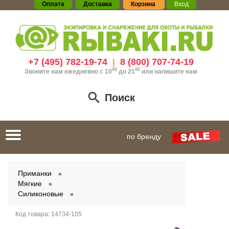
Оплата
Доставка
Корзина
Вход
+7 (495) 782-19-74
8 (800) 707-74-19
|
00
00
Звоните нам ежедневно с 10
до 21
или
напишите нам
Поиск
Toggle
по бренду
navigation
Приманки
Мягкие
Силиконовые
Код товара:
14734-105