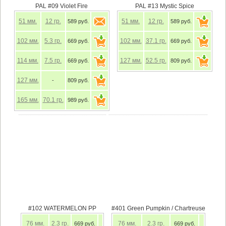
PAL #09 Violet Fire
PAL #13 Mystic Spice
51
мм.
12
гр.
51
мм.
12
гр.
589 руб.
589 руб.
102
мм.
5.3
гр.
102
мм.
37.1
гр.
669 руб.
669 руб.
114
мм.
7.5
гр.
127
мм.
52.5
гр.
669 руб.
809 руб.
127
мм.
-
809 руб.
165
мм.
70.1
гр.
989 руб.
#102 WATERMELON PP
#401 Green Pumpkin / Chartreuse
76
мм.
2.3
гр.
76
мм.
2.3
гр.
669 руб.
669 руб.