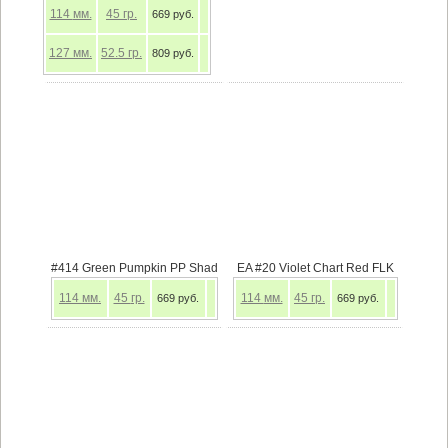
114
мм.
45
гр.
669 руб.
127
мм.
52.5
гр.
809 руб.
#414 Green Pumpkin PP Shad
EA #20 Violet Chart Red FLK
114
мм.
45
гр.
114
мм.
45
гр.
669 руб.
669 руб.