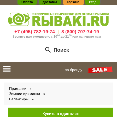
Оплата
Доставка
Корзина
Вход
+7 (495) 782-19-74
8 (800) 707-74-19
|
00
00
Звоните нам ежедневно с 10
до 21
или
напишите нам
Поиск
Toggle
по бренду
navigation
Приманки
Зимние приманки
Балансиры