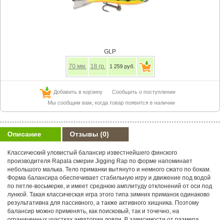
GLP
70
мм.
18
гр.
1 259 руб.
Добавить в корзину
Сообщить о поступлении
Мы сообщим вам, когда товар появится в наличии
Описание
Отзывы
(0)
Классический уловистый балансир известнейшего финского
производителя Rapala смерии Jigging Rap по форме напоминает
небольшого малька. Тело приманки вытянуто и немного сжато по бокам.
Форма балансира обеспечивает стабильную игру и движение под водой
по петле-восьмерке, и имеет среднюю амплитуду отклонений от оси под
лункой. Такая классическая игра этого типа зимних приманок одинаково
результативна для пассивного, а также активного хищника. Поэтому
балансир можно применять, как поисковый, так и точечно, на