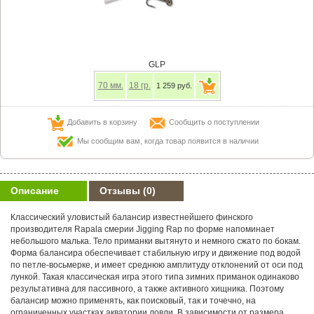
GLP
70
мм.
18
гр.
1 259 руб.
Добавить в корзину
Сообщить о поступлении
Мы сообщим вам, когда товар появится в наличии
Описание
Отзывы
(0)
Классический уловистый балансир известнейшего финского
производителя Rapala смерии Jigging Rap по форме напоминает
небольшого малька. Тело приманки вытянуто и немного сжато по бокам.
Форма балансира обеспечивает стабильную игру и движение под водой
по петле-восьмерке, и имеет среднюю амплитуду отклонений от оси под
лункой. Такая классическая игра этого типа зимних приманок одинаково
результативна для пассивного, а также активного хищника. Поэтому
балансир можно применять, как поисковый, так и точечно, на
ограниченных участках акватории ловли. В зависимости от размера