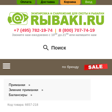
Оплата
Доставка
Корзина
Вход
+7 (495) 782-19-74
8 (800) 707-74-19
|
00
00
Звоните нам ежедневно с 10
до 21
или
напишите нам
Поиск
Toggle
по бренду
navigation
Приманки
Зимние приманки
Балансиры
Код товара:
6657-218