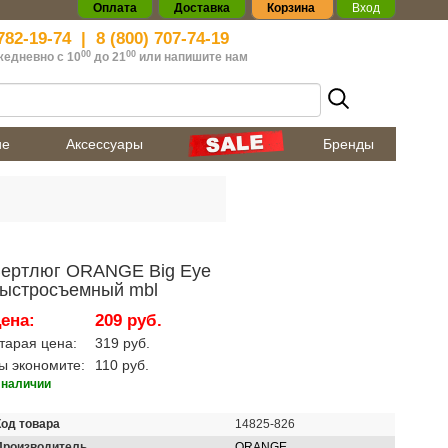
Оплата
Доставка
Корзина
Вход
782-19-74
|
8 (800) 707-74-19
00
00
жедневно с 10
до 21
или
напишите нам
ие
Аксессуары
Бренды
ертлюг ORANGE Big Eye
ыстросъемный mbl
ена:
209 руб.
тарая цена:
319 руб.
ы экономите:
110 руб.
 наличии
Код товара
14825-826
Производитель
ORANGE