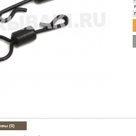
ывы
(0)