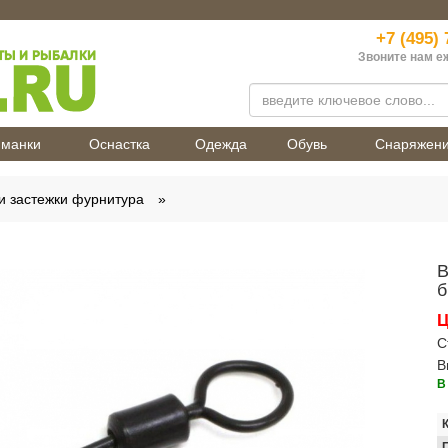
+7 (495) 
Звоните нам е
манки
Оснастка
Одежда
Обувь
Снаряжен
и застежки фурнитура
В
б
Ц
С
В
В