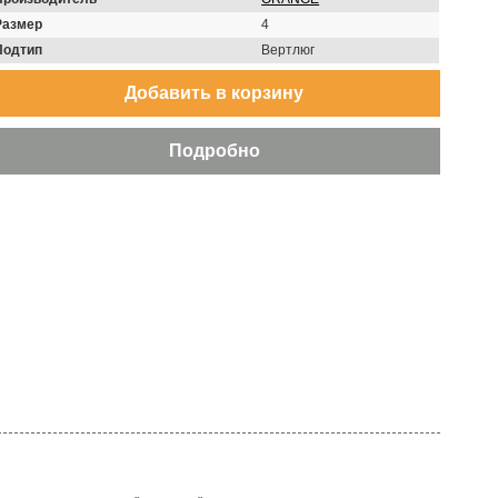
Размер
4
Подтип
Вертлюг