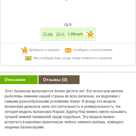
GLP
70
мм.
18
гр.
1 259 руб.
Добавить в корзину
Сообщить о поступлении
Мы сообщим вам, когда товар появится в наличии
Описание
Отзывы
(0)
Этот балансир выпускается более десяти лет. Его испытали многие
рыболовы-зимники нашей страны во всех регионах, на водоемах с
самыми разнообразными условиями ловли. И всюду эта модель
балансира доказала свою состоятельность и универсальность. На
сегодня модель балансира Rapala Jigging Rap можно смело называть
лучшей зимней приманкой среди подобных. Эту модель можно
встретить в коробках практически любого зимнего рыбака, ловящего
хищника балансирами.