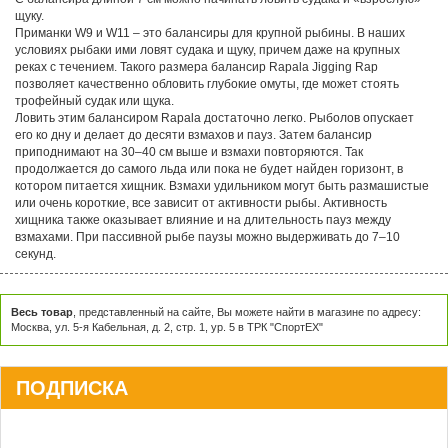
щуку.
Приманки W9 и W11 – это балансиры для крупной рыбины. В наших
условиях рыбаки ими ловят судака и щуку, причем даже на крупных
реках с течением. Такого размера балансир Rapala Jigging Rap
позволяет качественно обловить глубокие омуты, где может стоять
трофейный судак или щука.
Ловить этим балансиром Rapala достаточно легко. Рыболов опускает
его ко дну и делает до десяти взмахов и пауз. Затем балансир
приподнимают на 30–40 см выше и взмахи повторяются. Так
продолжается до самого льда или пока не будет найден горизонт, в
котором питается хищник. Взмахи удильником могут быть размашистые
или очень короткие, все зависит от активности рыбы. Активность
хищника также оказывает влияние и на длительность пауз между
взмахами. При пассивной рыбе паузы можно выдерживать до 7–10
секунд.
Весь товар
, представленный на сайте, Вы можете найти в магазине по адресу:
Москва, ул. 5-я Кабельная, д. 2, стр. 1, ур. 5 в ТРК "СпортЕХ"
ПОДПИСКА