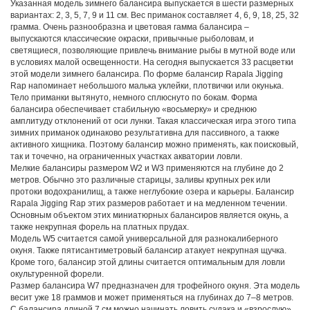
Указанная модель зимнего балансира выпускается в шести размерных
вариантах: 2, 3, 5, 7, 9 и 11 см. Вес приманок составляет 4, 6, 9, 18, 25, 32
грамма. Очень разнообразна и цветовая гамма балансира –
выпускаются классические окраски, привычные рыболовам, и
светящиеся, позволяющие привлечь внимание рыбы в мутной воде или
в условиях малой освещенности. На сегодня выпускается 33 расцветки
этой модели зимнего балансира. По форме балансир Rapala Jigging
Rap напоминает небольшого малька уклейки, плотвички или окунька.
Тело приманки вытянуто, немного сплюснуто по бокам. Форма
балансира обеспечивает стабильную «восьмерку» и среднюю
амплитуду отклонений от оси лунки. Такая классическая игра этого типа
зимних приманок одинаково результативна для пассивного, а также
активного хищника. Поэтому балансир можно применять, как поисковый,
так и точечно, на ограниченных участках акватории ловли.
Мелкие балансиры размером W2 и W3 применяются на глубине до 2
метров. Обычно это различные старицы, заливы крупных рек или
протоки водохранилищ, а также неглубокие озера и карьеры. Балансир
Rapala Jigging Rap этих размеров работает и на медленном течении.
Основным объектом этих миниатюрных балансиров является окунь, а
также некрупная форель на платных прудах.
Модель W5 считается самой универсальной для разнокалиберного
окуня. Также пятисантиметровый балансир атакует некрупная щучка.
Кроме того, балансир этой длины считается оптимальным для ловли
окультуренной форели.
Размер балансира W7 предназначен для трофейного окуня. Эта модель
весит уже 18 граммов и может применяться на глубинах до 7–8 метров.
С балансира длиной 7 см можно начинать ловить судака и «взрослую»