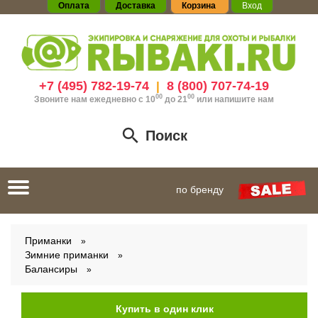
Оплата
Доставка
Корзина
Вход
+7 (495) 782-19-74
8 (800) 707-74-19
|
00
00
Звоните нам ежедневно с 10
до 21
или
напишите нам
Поиск
Toggle
по бренду
navigation
Приманки
Зимние приманки
Балансиры