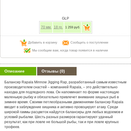
GLP
70
мм.
18
гр.
1 259 руб.
Добавить в корзину
Сообщить о поступлении
Мы сообщим вам, когда товар появится в наличии
Описание
Отзывы
(0)
Балансир Rapala Minnow Jigging Rap, разработанный самым известным
производителем снастей – компанией Rapala, – это действительно
находка для подледного лова. Он напоминает по форме настоящую
маленькую рыбку и обязательно привлечет внимание хищных рыб в
зимнее время. Своими петлеобразными движениями балансир Rapala
вводит в заблуждение хищника и активно провоцирует атаку. Среди
широкой гаммы расцветок найдутся балансиры для любых водоемов и
условий рыбалки. Шесть разных размеров гарантируют удачный
результат, как при ловле не большой рыбы, так и при ловле крупных
трофеев.