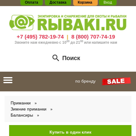
Оплата
Доставка
Корзина
Вход
+7 (495) 782-19-74
8 (800) 707-74-19
|
00
00
Звоните нам ежедневно с 10
до 21
или
напишите нам
Поиск
Toggle
по бренду
navigation
Приманки
Зимние приманки
Балансиры