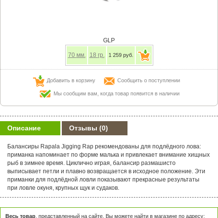
GLP
70
мм.
18
гр.
1 259 руб.
Добавить в корзину
Сообщить о поступлении
Мы сообщим вам, когда товар появится в наличии
Описание
Отзывы
(0)
Балансиры Rapala Jigging Rap рекомендованы для подлёдного лова:
приманка напоминает по форме малька и привлекает внимание хищных
рыб в зимнее время. Циклично играя, балансир размашисто
выписывает петли и плавно возвращается в исходное положение. Эти
приманки для подлёдной ловли показывают прекрасные результаты
при ловле окуня, крупных щук и судаков.
Весь товар
, представленный на сайте, Вы можете найти в магазине по адресу: