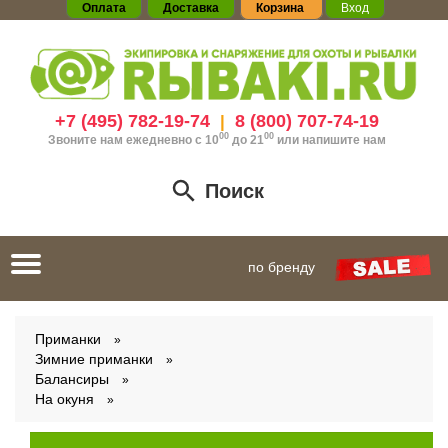
Оплата
Доставка
Корзина
Вход
+7 (495) 782-19-74
8 (800) 707-74-19
|
00
00
Звоните нам ежедневно с 10
до 21
или
напишите нам
Поиск
Toggle
по бренду
navigation
Приманки
Зимние приманки
Балансиры
На окуня