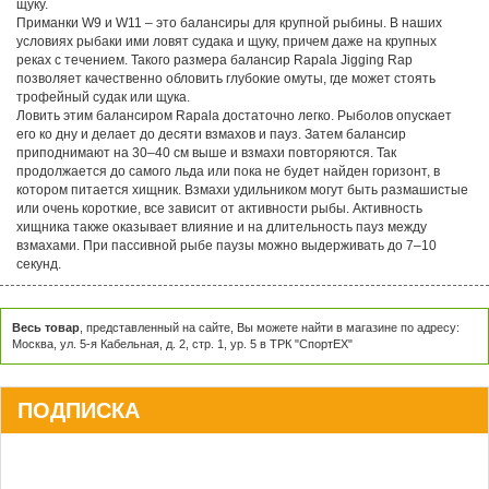
щуку.
Приманки W9 и W11 – это балансиры для крупной рыбины. В наших
условиях рыбаки ими ловят судака и щуку, причем даже на крупных
реках с течением. Такого размера балансир Rapala Jigging Rap
позволяет качественно обловить глубокие омуты, где может стоять
трофейный судак или щука.
Ловить этим балансиром Rapala достаточно легко. Рыболов опускает
его ко дну и делает до десяти взмахов и пауз. Затем балансир
приподнимают на 30–40 см выше и взмахи повторяются. Так
продолжается до самого льда или пока не будет найден горизонт, в
котором питается хищник. Взмахи удильником могут быть размашистые
или очень короткие, все зависит от активности рыбы. Активность
хищника также оказывает влияние и на длительность пауз между
взмахами. При пассивной рыбе паузы можно выдерживать до 7–10
секунд.
Весь товар
, представленный на сайте, Вы можете найти в магазине по адресу:
Москва, ул. 5-я Кабельная, д. 2, стр. 1, ур. 5 в ТРК "СпортЕХ"
ПОДПИСКА