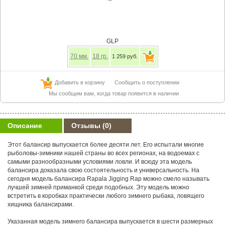
GLP
70
мм.
18
гр.
1 259 руб.
Добавить в корзину
Сообщить о поступлении
Мы сообщим вам, когда товар появится в наличии
Описание
Отзывы
(0)
Этот балансир выпускается более десяти лет. Его испытали многие
рыболовы-зимники нашей страны во всех регионах, на водоемах с
самыми разнообразными условиями ловли. И всюду эта модель
балансира доказала свою состоятельность и универсальность. На
сегодня модель балансира Rapala Jigging Rap можно смело называть
лучшей зимней приманкой среди подобных. Эту модель можно
встретить в коробках практически любого зимнего рыбака, ловящего
хищника балансирами.
Указанная модель зимнего балансира выпускается в шести размерных