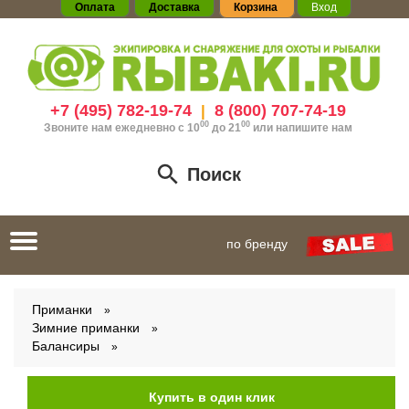
Оплата
Доставка
Корзина
Вход
+7 (495) 782-19-74
8 (800) 707-74-19
|
00
00
Звоните нам ежедневно с 10
до 21
или
напишите нам
Поиск
Toggle
по бренду
navigation
Приманки
Зимние приманки
Балансиры