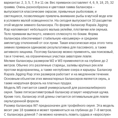
вариантах: 2, 3, 5, 7, 9 и 11 см. Вес приманок составляет 4, 6, 9, 18, 25, 32
грамма. Очень разнообразна и цветовая гамма балансира –
выпускаются классические окраски, привычные рыболовам, и
светящиеся, позволяющие привлечь внимание рыбы в мутной воде или
в условиях малой освещенности. На сегодня выпускается 33 расцветки
этой модели зимнего балансира. По форме балансир Rapala Jigging
Rap напоминает небольшого малька уклейки, плотвички или окунька.
Тело приманки вытянуто, немного сплюснуто по бокам. Форма
балансира обеспечивает стабильную «восьмерку» и среднюю
амплитуду отклонений от оси лунки. Такая классическая игра этого типа
зимних приманок одинаково результативна для пассивного, а также
активного хищника. Поэтому балансир можно применять, как поисковый,
так и точечно, на ограниченных участках акватории ловли.
Мелкие балансиры размером W2 и W3 применяются на глубине до 2
метров. Обычно это различные старицы, заливы крупных рек или
протоки водохранилищ, а также неглубокие озера и карьеры. Балансир
Rapala Jigging Rap этих размеров работает и на медленном течении.
Основным объектом этих миниатюрных балансиров является окунь, а
также некрупная форель на платных прудах.
Модель W5 считается самой универсальной для разнокалиберного
окуня. Также пятисантиметровый балансир атакует некрупная щучка.
Кроме того, балансир этой длины считается оптимальным для ловли
окультуренной форели.
Размер балансира W7 предназначен для трофейного окуня. Эта модель
весит уже 18 граммов и может применяться на глубинах до 7–8 метров.
С балансира длиной 7 см можно начинать ловить судака и «взрослую»