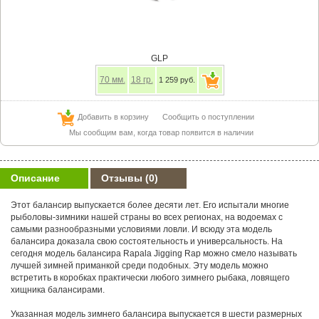
GLP
70
мм.
18
гр.
1 259 руб.
Добавить в корзину
Сообщить о поступлении
Мы сообщим вам, когда товар появится в наличии
Описание
Отзывы
(0)
Этот балансир выпускается более десяти лет. Его испытали многие
рыболовы-зимники нашей страны во всех регионах, на водоемах с
самыми разнообразными условиями ловли. И всюду эта модель
балансира доказала свою состоятельность и универсальность. На
сегодня модель балансира Rapala Jigging Rap можно смело называть
лучшей зимней приманкой среди подобных. Эту модель можно
встретить в коробках практически любого зимнего рыбака, ловящего
хищника балансирами.