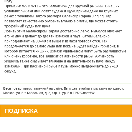
щуку.
Приманки W9 и W11 – это балансиры для крупной рыбины. В наших
условиях рыбаки ими ловят судака и щуку, причем даже на крупных
реках с течением. Такого размера балансир Rapala Jigging Rap
позволяет качественно обловить глубокие омуты, где может стоять
трофейный судак или щука.
Ловить этим балансиром Rapala достаточно легко. Рыболов опускает
его ко дну и делает до десяти взмахов и пауз. Затем балансир
приподнимают на 30–40 см выше и взмахи повторяются. Так
продолжается до самого льда или пока не будет найден горизонт, в
котором питается хищник. Взмахи удильником могут быть размашистые
или очень короткие, все зависит от активности рыбы. Активность
хищника также оказывает влияние и на длительность пауз между
взмахами. При пассивной рыбе паузы можно выдерживать до 7–10
секунд.
Весь товар
, представленный на сайте, Вы можете найти в магазине по адресу:
Москва, ул. 5-я Кабельная, д. 2, стр. 1, ур. 5 в ТРК "СпортЕХ"
ПОДПИСКА