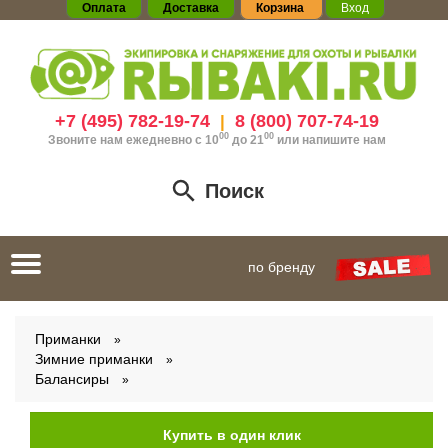
Оплата
Доставка
Корзина
Вход
+7 (495) 782-19-74
8 (800) 707-74-19
|
00
00
Звоните нам ежедневно с 10
до 21
или
напишите нам
Поиск
Toggle
по бренду
navigation
Приманки
Зимние приманки
Балансиры