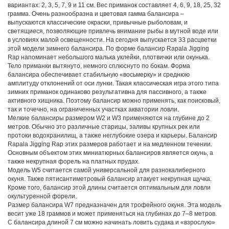
Указанная модель зимнего балансира выпускается в шести размерных
вариантах: 2, 3, 5, 7, 9 и 11 см. Вес приманок составляет 4, 6, 9, 18, 25, 32
грамма. Очень разнообразна и цветовая гамма балансира –
выпускаются классические окраски, привычные рыболовам, и
светящиеся, позволяющие привлечь внимание рыбы в мутной воде или
в условиях малой освещенности. На сегодня выпускается 33 расцветки
этой модели зимнего балансира. По форме балансир Rapala Jigging
Rap напоминает небольшого малька уклейки, плотвички или окунька.
Тело приманки вытянуто, немного сплюснуто по бокам. Форма
балансира обеспечивает стабильную «восьмерку» и среднюю
амплитуду отклонений от оси лунки. Такая классическая игра этого типа
зимних приманок одинаково результативна для пассивного, а также
активного хищника. Поэтому балансир можно применять, как поисковый,
так и точечно, на ограниченных участках акватории ловли.
Мелкие балансиры размером W2 и W3 применяются на глубине до 2
метров. Обычно это различные старицы, заливы крупных рек или
протоки водохранилищ, а также неглубокие озера и карьеры. Балансир
Rapala Jigging Rap этих размеров работает и на медленном течении.
Основным объектом этих миниатюрных балансиров является окунь, а
также некрупная форель на платных прудах.
Модель W5 считается самой универсальной для разнокалиберного
окуня. Также пятисантиметровый балансир атакует некрупная щучка.
Кроме того, балансир этой длины считается оптимальным для ловли
окультуренной форели.
Размер балансира W7 предназначен для трофейного окуня. Эта модель
весит уже 18 граммов и может применяться на глубинах до 7–8 метров.
С балансира длиной 7 см можно начинать ловить судака и «взрослую»