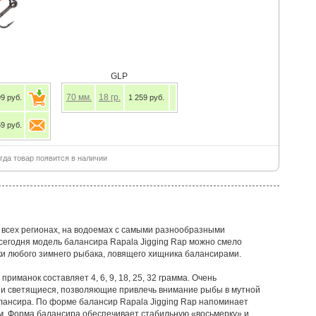
GLP
70
мм.
18
гр.
 руб.
1 259 руб.
 руб.
ам, когда товар появится в наличии
 всех регионах, на водоемах с самыми разнообразными
 сегодня модель балансира Rapala Jigging Rap можно смело
ки любого зимнего рыбака, ловящего хищника балансирами.
приманок составляет 4, 6, 9, 18, 25, 32 грамма. Очень
, и светящиеся, позволяющие привлечь внимание рыбы в мутной
алансира. По форме балансир Rapala Jigging Rap напоминает