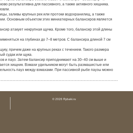
ам. Форма балансира обеспечивает стабильную «восьмерку» и
ково результативна для пассивного, а также активного хищника.
ловли.
цы, заливы крупных рек или протоки водохранилищ, а также
чении. Основным объектом этих миниатюрных балансиров является
нсир атакует некрупная щучка. Кроме того, балансир этой длины
именяться на глубинах до 7–8 метров. С балансира длиной 7 см
уку, причем даже на крупных реках с течением. Такого размера
ый судак или щука.
ахов и пауз. Затем балансир приподнимают на 30–40 см выше и
итается хищник. Взмахи удильником могут быть размашистые или
ительность пауз между взмахами. При пассивной рыбе паузы можно
© 2026 Rybaki.ru