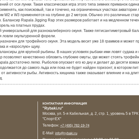
, плотвички или окунька. Тело приманки вытянуто, немного сплюснуто по бок
ий от оси лунки. Такая классическая игра этого типа зимних приманок одина
менять, как поисковый, так и точечно, на ограниченных участках акватории 
 W2 и W3 применяются на глубине до 2 метров. Обычно это различные стари
ы. Балансир Rapala Jigging Rap этих размеров работает и на медленном те
орель на платных прудах.
 универсальной для разнокалиберного окуня. Также пятисантиметровый бала
я ловли окультуренной форели.
азначен для трофейного окуня. Эта модель весит уже 18 граммов и может пр
ака и «взрослую» щуку.
алансиры для крупной рыбины. В наших условиях рыбаки ими ловят судака и щ
p позволяет качественно обловить глубокие омуты, где может стоять трофейн
pala достаточно легко. Рыболов опускает его ко дну и делает до десяти взм
родолжается до самого льда или пока не будет найден горизонт, в котором п
ит от активности рыбы. Активность хищника также оказывает влияние и на дл
д.
КОНТАКТНАЯ ИНФОРМАЦИЯ
"Rybaki.ru"
Москва
,
ул. 5-я Кабельная, д. 2, стр. 1, уровень 5 в ТРК
"СпортЕХ"
Телефон:
+7 (495) 782-19-74
E-Mail:
info@rybaki.ru