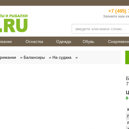
+7 (495) 
Звоните нам е
манки
Оснастка
Одежда
Обувь
Снаряжен
приманки
Балансиры
На судака
Б
7
Ц
В