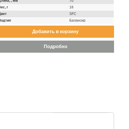
Длина, , мм
70
ес, г
18
Цвет
SFC
Подтип
Балансир