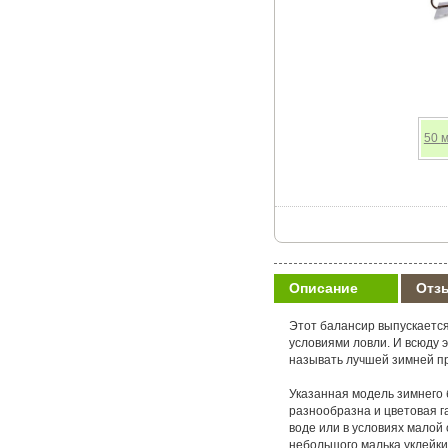
50
мм
Описание
Отз
Этот балансир выпускается
условиями ловли. И всюду 
называть лучшей зимней пр
Указанная модель зимнего ба
разнообразна и цветовая г
воде или в условиях малой