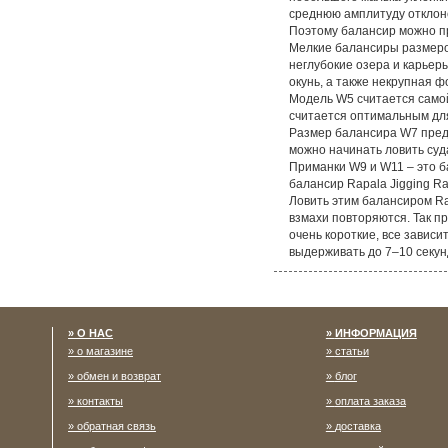
небольшого малька уклейки
среднюю амплитуду отклонен
Поэтому балансир можно при
Мелкие балансиры размером
неглубокие озера и карьер
окунь, а также некрупная ф
Модель W5 считается самой
считается оптимальным дл
Размер балансира W7 предн
можно начинать ловить суд
Приманки W9 и W11 – это б
балансир Rapala Jigging Ra
Ловить этим балансиром Ra
взмахи повторяются. Так п
очень короткие, все завис
выдерживать до 7–10 секун
О НАС
ИНФОРМАЦИЯ
о магазине
статьи
обмен и возврат
блог
контакты
оплата заказа
обратная связь
доставка