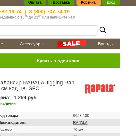
Оплата
Доставка
Корзина
Вход
782-19-74
|
8 (800) 707-74-19
00
00
жедневно с 10
до 21
или
напишите нам
ие
Аксессуары
Бренды
алансир RAPALA Jigging Rap
 см код цв. SFC
ена:
1 259 руб.
 наличии
Код товара
6658-130
Производитель
RAPALA
Размер
70 мм