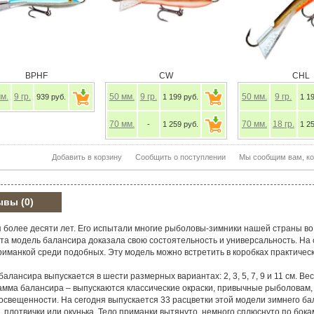
BPHF
CW
CHL
.
9
гр.
50
мм.
9
гр.
50
мм.
9
гр.
939 руб.
1 199 руб.
1 199
70
мм.
70
мм.
18
гр.
-
1 259 руб.
1 259
Добавить в корзину
Сообщить о поступлении
Мы сообщим в
ывы
(0)
 более десяти лет. Его испытали многие рыболовы-зимники нашей страны во
эта модель балансира доказала свою состоятельность и универсальность. На
иманкой среди подобных. Эту модель можно встретить в коробках практичес
лансира выпускается в шести размерных вариантах: 2, 3, 5, 7, 9 и 11 см. Вес 
амма балансира – выпускаются классические окраски, привычные рыболовам
 освещенности. На сегодня выпускается 33 расцветки этой модели зимнего б