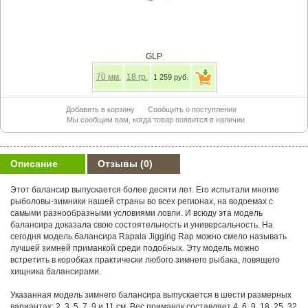
GLP
70
мм.
18
гр.
1 259 руб.
Добавить в корзину
Сообщить о поступлении
Мы сообщим вам, когда товар появится в наличии
Описание
Отзывы
(0)
Этот балансир выпускается более десяти лет. Его испытали многие
рыболовы-зимники нашей страны во всех регионах, на водоемах с
самыми разнообразными условиями ловли. И всюду эта модель
балансира доказала свою состоятельность и универсальность. На
сегодня модель балансира Rapala Jigging Rap можно смело называть
лучшей зимней приманкой среди подобных. Эту модель можно
встретить в коробках практически любого зимнего рыбака, ловящего
хищника балансирами.