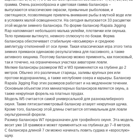
Указанная модель зимнего балансира выпускается в шести размерных
вариантах: 2, 3, 5, 7, 9 и 11 см. Вес приманок составляет 4, 6, 9, 18, 25, 32
грамма. Очень разнообразна и цветовая гамма балансира –
выпускаются классические окраски, привычные рыболовам, и
светящиеся, позволяющие привлечь внимание рыбы в мутной воде или
в условиях малой освещенности. На сегодня выпускается 33 расцветки
этой модели зимнего балансира. По форме балансир Rapala Jigging
Rap напоминает небольшого малька уклейки, плотвички или окунька.
Тело приманки вытянуто, немного сплюснуто по бокам. Форма
балансира обеспечивает стабильную «восьмерку» и среднюю
амплитуду отклонений от оси лунки. Такая классическая игра этого типа
зимних приманок одинаково результативна для пассивного, а также
активного хищника. Поэтому балансир можно применять, как поисковый,
так и точечно, на ограниченных участках акватории ловли.
Мелкие балансиры размером W2 и W3 применяются на глубине до 2
метров. Обычно это различные старицы, заливы крупных рек или
протоки водохранилищ, а также неглубокие озера и карьеры. Балансир
Rapala Jigging Rap этих размеров работает и на медленном течении.
Основным объектом этих миниатюрных балансиров является окунь, а
также некрупная форель на платных прудах.
Модель W5 считается самой универсальной для разнокалиберного
окуня. Также пятисантиметровый балансир атакует некрупная щучка.
Кроме того, балансир этой длины считается оптимальным для ловли
окультуренной форели.
Размер балансира W7 предназначен для трофейного окуня. Эта модель
весит уже 18 граммов и может применяться на глубинах до 7–8 метров.
С балансира длиной 7 см можно начинать ловить судака и «взрослую»