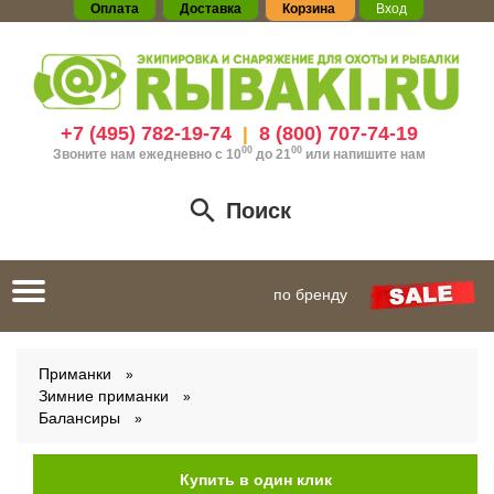
Оплата
Доставка
Корзина
Вход
+7 (495) 782-19-74
8 (800) 707-74-19
|
00
00
Звоните нам ежедневно с 10
до 21
или
напишите нам
Поиск
Toggle
по бренду
navigation
Приманки
Зимние приманки
Балансиры