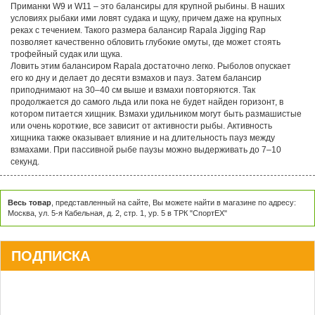
щуку.
Приманки W9 и W11 – это балансиры для крупной рыбины. В наших
условиях рыбаки ими ловят судака и щуку, причем даже на крупных
реках с течением. Такого размера балансир Rapala Jigging Rap
позволяет качественно обловить глубокие омуты, где может стоять
трофейный судак или щука.
Ловить этим балансиром Rapala достаточно легко. Рыболов опускает
его ко дну и делает до десяти взмахов и пауз. Затем балансир
приподнимают на 30–40 см выше и взмахи повторяются. Так
продолжается до самого льда или пока не будет найден горизонт, в
котором питается хищник. Взмахи удильником могут быть размашистые
или очень короткие, все зависит от активности рыбы. Активность
хищника также оказывает влияние и на длительность пауз между
взмахами. При пассивной рыбе паузы можно выдерживать до 7–10
секунд.
Весь товар
, представленный на сайте, Вы можете найти в магазине по адресу:
Москва, ул. 5-я Кабельная, д. 2, стр. 1, ур. 5 в ТРК "СпортЕХ"
ПОДПИСКА