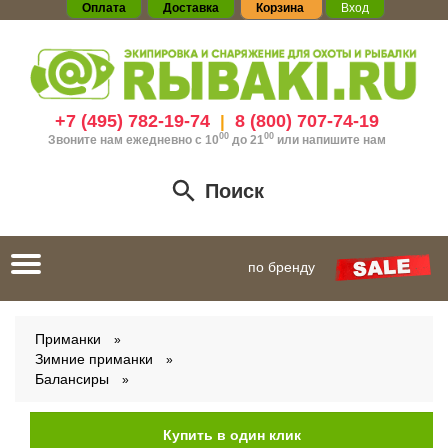
Оплата
Доставка
Корзина
Вход
+7 (495) 782-19-74
8 (800) 707-74-19
|
00
00
Звоните нам ежедневно с 10
до 21
или
напишите нам
Поиск
Toggle
по бренду
navigation
Приманки
Зимние приманки
Балансиры