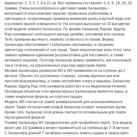
вариантах: 2, 3, 5, 7, 9 и 11 см. Вес приманок составляет 4, 6, 9, 18, 25, 32
грамма. Очень разнообразна и цветовая гамма балансира –
выпускаются классические окраски, привычные рыболовам, и
светящиеся, позволяющие привлечь внимание рыбы в мутной воде или
в условиях малой освещенности. На сегодня выпускается 33 расцветки
этой модели зимнего балансира. По форме балансир Rapala Jigging
Rap напоминает небольшого малька уклейки, плотвички или окунька.
Тело приманки вытянуто, немного сплюснуто по бокам. Форма
балансира обеспечивает стабильную «восьмерку» и среднюю
амплитуду отклонений от оси лунки. Такая классическая игра этого типа
зимних приманок одинаково результативна для пассивного, а также
активного хищника. Поэтому балансир можно применять, как поисковый,
так и точечно, на ограниченных участках акватории ловли.
Мелкие балансиры размером W2 и W3 применяются на глубине до 2
метров. Обычно это различные старицы, заливы крупных рек или
протоки водохранилищ, а также неглубокие озера и карьеры. Балансир
Rapala Jigging Rap этих размеров работает и на медленном течении.
Основным объектом этих миниатюрных балансиров является окунь, а
также некрупная форель на платных прудах.
Модель W5 считается самой универсальной для разнокалиберного
окуня. Также пятисантиметровый балансир атакует некрупная щучка.
Кроме того, балансир этой длины считается оптимальным для ловли
окультуренной форели.
Размер балансира W7 предназначен для трофейного окуня. Эта модель
весит уже 18 граммов и может применяться на глубинах до 7–8 метров.
С балансира длиной 7 см можно начинать ловить судака и «взрослую»