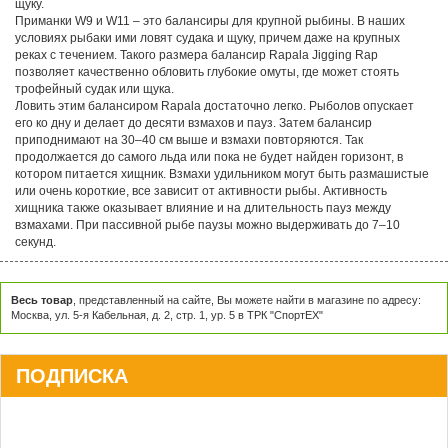
щуку.
Приманки W9 и W11 – это балансиры для крупной рыбины. В наших
условиях рыбаки ими ловят судака и щуку, причем даже на крупных
реках с течением. Такого размера балансир Rapala Jigging Rap
позволяет качественно обловить глубокие омуты, где может стоять
трофейный судак или щука.
Ловить этим балансиром Rapala достаточно легко. Рыболов опускает
его ко дну и делает до десяти взмахов и пауз. Затем балансир
приподнимают на 30–40 см выше и взмахи повторяются. Так
продолжается до самого льда или пока не будет найден горизонт, в
котором питается хищник. Взмахи удильником могут быть размашистые
или очень короткие, все зависит от активности рыбы. Активность
хищника также оказывает влияние и на длительность пауз между
взмахами. При пассивной рыбе паузы можно выдерживать до 7–10
секунд.
Весь товар
, представленный на сайте, Вы можете найти в магазине по адресу:
Москва, ул. 5-я Кабельная, д. 2, стр. 1, ур. 5 в ТРК "СпортЕХ"
ПОДПИСКА