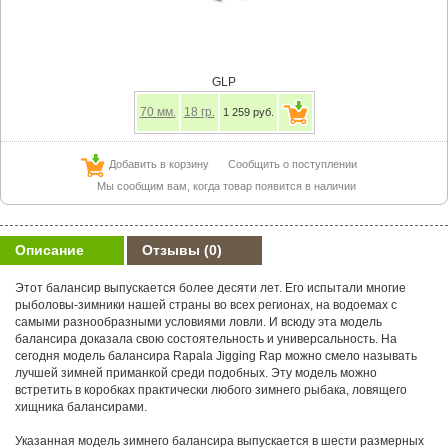
GLP
70
мм.
18
гр.
1 259 руб.
Добавить в корзину
Сообщить о поступлении
Мы сообщим вам, когда товар появится в наличии
Описание
Отзывы
(0)
Этот балансир выпускается более десяти лет. Его испытали многие
рыболовы-зимники нашей страны во всех регионах, на водоемах с
самыми разнообразными условиями ловли. И всюду эта модель
балансира доказала свою состоятельность и универсальность. На
сегодня модель балансира Rapala Jigging Rap можно смело называть
лучшей зимней приманкой среди подобных. Эту модель можно
встретить в коробках практически любого зимнего рыбака, ловящего
хищника балансирами.
Указанная модель зимнего балансира выпускается в шести размерных