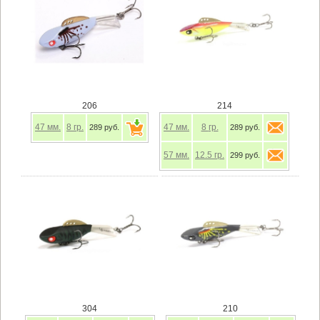
206
214
47
мм.
8
гр.
47
мм.
8
гр.
289 руб.
289 руб.
57
мм.
12.5
гр.
299 руб.
304
210