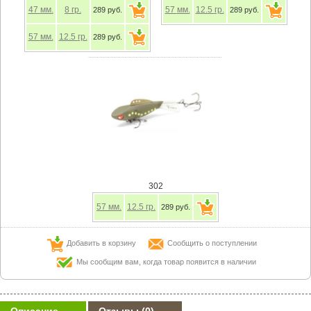
47
мм.
8
гр.
57
мм.
12.5
гр.
289 руб.
289 руб.
57
мм.
12.5
гр.
289 руб.
302
57
мм.
12.5
гр.
289 руб.
Добавить в корзину
Сообщить о поступлении
Мы сообщим вам, когда товар появится в наличии
Описание
Отзывы
(0)