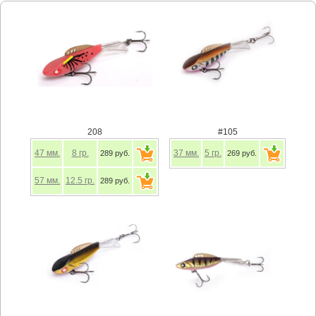
208
#105
47
мм.
8
гр.
37
мм.
5
гр.
289 руб.
269 руб.
57
мм.
12.5
гр.
289 руб.