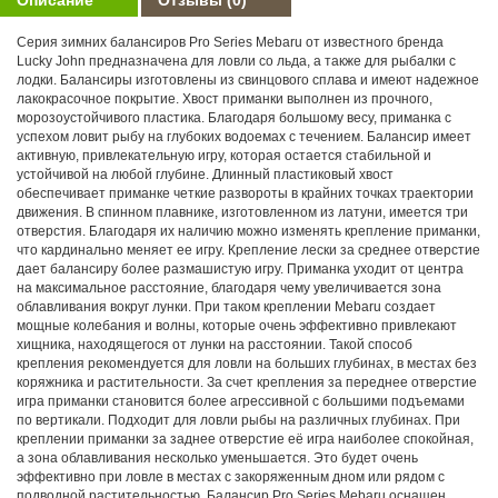
Серия зимних балансиров Pro Series Mebaru от известного бренда
Lucky John предназначена для ловли со льда, а также для рыбалки с
лодки. Балансиры изготовлены из свинцового сплава и имеют надежное
лакокрасочное покрытие. Хвост приманки выполнен из прочного,
морозоустойчивого пластика. Благодаря большому весу, приманка с
успехом ловит рыбу на глубоких водоемах с течением. Балансир имеет
активную, привлекательную игру, которая остается стабильной и
устойчивой на любой глубине. Длинный пластиковый хвост
обеспечивает приманке четкие развороты в крайних точках траектории
движения. В спинном плавнике, изготовленном из латуни, имеется три
отверстия. Благодаря их наличию можно изменять крепление приманки,
что кардинально меняет ее игру. Крепление лески за среднее отверстие
дает балансиру более размашистую игру. Приманка уходит от центра
на максимальное расстояние, благодаря чему увеличивается зона
облавливания вокруг лунки. При таком креплении Mebaru создает
мощные колебания и волны, которые очень эффективно привлекают
хищника, находящегося от лунки на расстоянии. Такой способ
крепления рекомендуется для ловли на больших глубинах, в местах без
коряжника и растительности. За счет крепления за переднее отверстие
игра приманки становится более агрессивной с большими подъемами
по вертикали. Подходит для ловли рыбы на различных глубинах. При
креплении приманки за заднее отверстие её игра наиболее спокойная,
а зона облавливания несколько уменьшается. Это будет очень
эффективно при ловле в местах с закоряженным дном или рядом с
подводной растительностью. Балансир Pro Series Mebaru оснащен