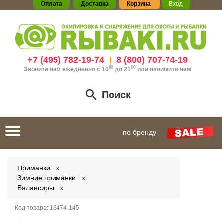
Оплата
Доставка
Корзина
Вход
+7 (495) 782-19-74
8 (800) 707-74-19
|
00
00
Звоните нам ежедневно с 10
до 21
или
напишите нам
Поиск
Toggle
по бренду
navigation
Приманки
Зимние приманки
Балансиры
Код товара:
13474-145