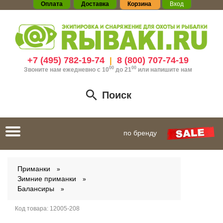
Оплата
Доставка
Корзина
Вход
+7 (495) 782-19-74
8 (800) 707-74-19
|
00
00
Звоните нам ежедневно с 10
до 21
или
напишите нам
Поиск
Toggle
по бренду
navigation
Приманки
Зимние приманки
Балансиры
Код товара:
12005-208