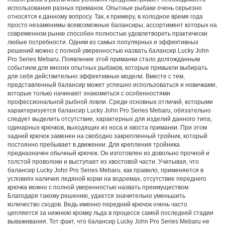
использования разных приманок. Опытные рыбаки очень серьезно
относятся к данному вопросу. Так, к примеру, в холодное время года
просто незаменимы всевозможные балансиры, ассортимент которых на
современном рынке способен полностью удовлетворить практически
любые потребности. Одним из самых популярных и эффективных
решений можно с полной уверенностью назвать балансир Lucky John
Pro Series Mebaru. Появление этой приманки стало долгожданным
событием для многих опытных рыбаков, которые привыкли выбирать
для себя действительно эффективные модели. Вместе с тем,
представленный балансир может успешно использоваться и новичками,
которые только начинают знакомиться с особенностями
профессиональной рыбной ловли. Среди основных отличий, которыми
характеризуется балансир Lucky John Pro Series Mebaru, обязательно
следует выделить отсутствие, характерных для изделий данного типа,
одинарных крючков, выходящих из носа и хвоста приманки. При этом
задний крючок заменен на свободно закрепленный тройник, который
постоянно пребывает в движении. Для крепления тройника
предназначен обычный крючок. Он изготовлен из довольно прочной и
толстой проволоки и выступает из хвостовой части. Учитывая, что
балансир Lucky John Pro Series Mebaru, как правило, применяется в
условиях наличия ледяной корки на водоемах, отсутствие переднего
крючка можно с полной уверенностью назвать преимуществом.
Благодаря такому решению, удается значительно уменьшить
количество сходов. Ведь именно передний крючок очень часто
цепляется за нижнюю кромку льда в процессе самой последней стадии
вываживания. Тот факт, что балансир Lucky John Pro Series Mebaru не