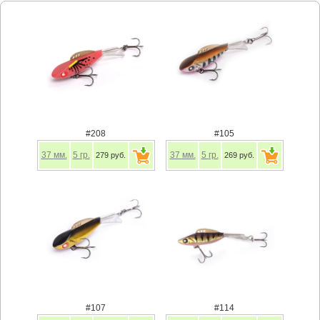
#208
#105
37
мм.
5
гр.
37
мм.
5
гр.
279 руб.
269 руб.
#107
#114