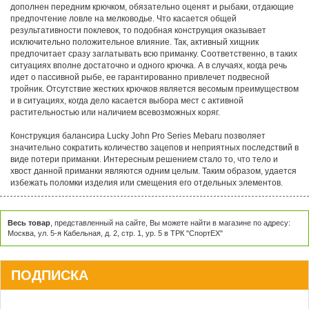
дополнен передним крючком, обязательно оценят и рыбаки, отдающие
предпочтение ловле на мелководье. Что касается общей
результативности поклевок, то подобная конструкция оказывает
исключительно положительное влияние. Так, активный хищник
предпочитает сразу заглатывать всю приманку. Соответственно, в таких
ситуациях вполне достаточно и одного крючка. А в случаях, когда речь
идет о пассивной рыбе, ее гарантированно привлечет подвесной
тройник. Отсутствие жестких крючков является весомым преимуществом
и в ситуациях, когда дело касается выбора мест с активной
растительностью или наличием всевозможных коряг.
Конструкция балансира Lucky John Pro Series Mebaru позволяет
значительно сократить количество зацепов и неприятных последствий в
виде потери приманки. Интересным решением стало то, что тело и
хвост данной приманки являются одним целым. Таким образом, удается
избежать поломки изделия или смещения его отдельных элементов.
Весь товар
, представленный на сайте, Вы можете найти в магазине по адресу:
Москва, ул. 5-я Кабельная, д. 2, стр. 1, ур. 5 в ТРК "СпортЕХ"
ПОДПИСКА