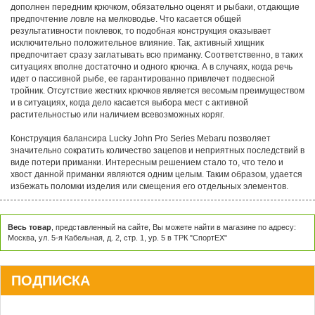
дополнен передним крючком, обязательно оценят и рыбаки, отдающие
предпочтение ловле на мелководье. Что касается общей
результативности поклевок, то подобная конструкция оказывает
исключительно положительное влияние. Так, активный хищник
предпочитает сразу заглатывать всю приманку. Соответственно, в таких
ситуациях вполне достаточно и одного крючка. А в случаях, когда речь
идет о пассивной рыбе, ее гарантированно привлечет подвесной
тройник. Отсутствие жестких крючков является весомым преимуществом
и в ситуациях, когда дело касается выбора мест с активной
растительностью или наличием всевозможных коряг.
Конструкция балансира Lucky John Pro Series Mebaru позволяет
значительно сократить количество зацепов и неприятных последствий в
виде потери приманки. Интересным решением стало то, что тело и
хвост данной приманки являются одним целым. Таким образом, удается
избежать поломки изделия или смещения его отдельных элементов.
Весь товар
, представленный на сайте, Вы можете найти в магазине по адресу:
Москва, ул. 5-я Кабельная, д. 2, стр. 1, ур. 5 в ТРК "СпортЕХ"
ПОДПИСКА