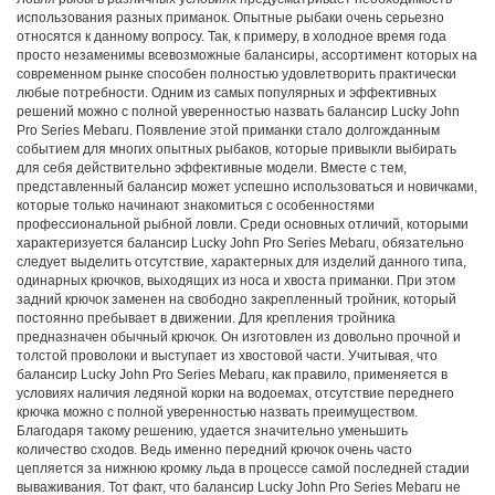
использования разных приманок. Опытные рыбаки очень серьезно
относятся к данному вопросу. Так, к примеру, в холодное время года
просто незаменимы всевозможные балансиры, ассортимент которых на
современном рынке способен полностью удовлетворить практически
любые потребности. Одним из самых популярных и эффективных
решений можно с полной уверенностью назвать балансир Lucky John
Pro Series Mebaru. Появление этой приманки стало долгожданным
событием для многих опытных рыбаков, которые привыкли выбирать
для себя действительно эффективные модели. Вместе с тем,
представленный балансир может успешно использоваться и новичками,
которые только начинают знакомиться с особенностями
профессиональной рыбной ловли. Среди основных отличий, которыми
характеризуется балансир Lucky John Pro Series Mebaru, обязательно
следует выделить отсутствие, характерных для изделий данного типа,
одинарных крючков, выходящих из носа и хвоста приманки. При этом
задний крючок заменен на свободно закрепленный тройник, который
постоянно пребывает в движении. Для крепления тройника
предназначен обычный крючок. Он изготовлен из довольно прочной и
толстой проволоки и выступает из хвостовой части. Учитывая, что
балансир Lucky John Pro Series Mebaru, как правило, применяется в
условиях наличия ледяной корки на водоемах, отсутствие переднего
крючка можно с полной уверенностью назвать преимуществом.
Благодаря такому решению, удается значительно уменьшить
количество сходов. Ведь именно передний крючок очень часто
цепляется за нижнюю кромку льда в процессе самой последней стадии
вываживания. Тот факт, что балансир Lucky John Pro Series Mebaru не