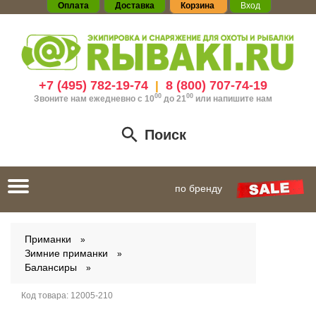
Оплата
Доставка
Корзина
Вход
+7 (495) 782-19-74
8 (800) 707-74-19
|
00
00
Звоните нам ежедневно с 10
до 21
или
напишите нам
Поиск
Toggle
по бренду
navigation
Приманки
Зимние приманки
Балансиры
Код товара:
12005-210