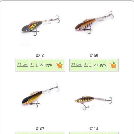
#210
#105
37
мм.
5
гр.
37
мм.
5
гр.
279 руб.
269 руб.
#107
#114