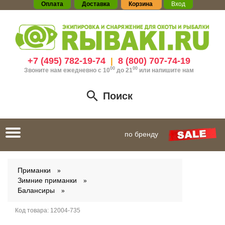
Оплата
Доставка
Корзина
Вход
+7 (495) 782-19-74
8 (800) 707-74-19
|
00
00
Звоните нам ежедневно с 10
до 21
или
напишите нам
Поиск
Toggle
по бренду
navigation
Приманки
Зимние приманки
Балансиры
Код товара:
12004-735