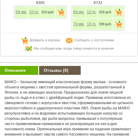
#305
#732
69
мм.
10
гр.
69
мм.
10
гр.
319 руб.
319 руб.
79
мм.
15
гр.
339 руб.
Добавить в корзину
Сообщить о поступлении
Мы сообщим вам, когда товар появится в наличии
Описание
Отзывы
(0)
MAIKO – балансир имеющий классическую форму малька - основного
объекта хищника с хвостом оригинальной формы, разработанный в
Японии, и не имеющих аналогов. Предназначен для ловли хищной
рыбы со льда и в отвес с дрейфующей лодки. Приманка изготовлена из
свинцового сплава с корпусом и хвостом, сформированными из цельного
морозостойкого и ударопрочного пластика ABS. Ловля рыбы на MAIKO
результативна и на водоемах испытывающих большую нагрузку со
стороны рыболовов, где рыба капризна, привыкшая к популярным,
часто применяемым приманкам и не реагирующая на них в дни
пассивного клева. Оригинальная игра приманки на падении привлекает
внимание и вызывает хватку самого пассивного хищника. На приманке