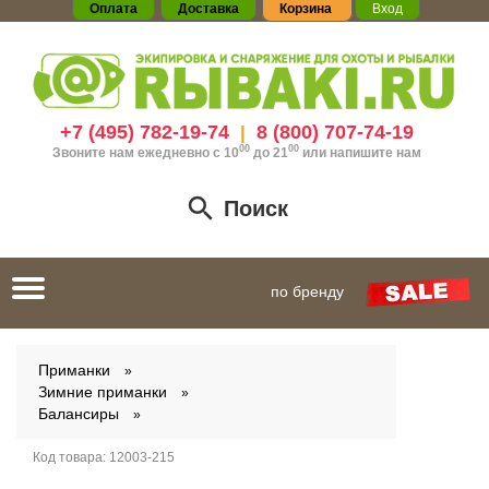
Оплата
Доставка
Корзина
Вход
+7 (495) 782-19-74
8 (800) 707-74-19
|
00
00
Звоните нам ежедневно с 10
до 21
или
напишите нам
Поиск
Toggle
по бренду
navigation
Приманки
Зимние приманки
Балансиры
Код товара:
12003-215