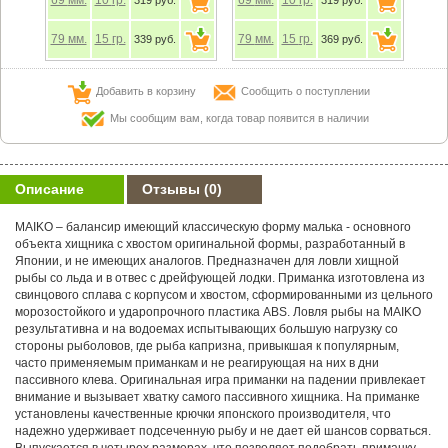
79
мм.
15
гр.
79
мм.
15
гр.
339 руб.
369 руб.
Добавить в корзину
Сообщить о поступлении
Мы сообщим вам, когда товар появится в наличии
Описание
Отзывы
(0)
MAIKO – балансир имеющий классическую форму малька - основного
объекта хищника с хвостом оригинальной формы, разработанный в
Японии, и не имеющих аналогов. Предназначен для ловли хищной
рыбы со льда и в отвес с дрейфующей лодки. Приманка изготовлена из
свинцового сплава с корпусом и хвостом, сформированными из цельного
морозостойкого и ударопрочного пластика ABS. Ловля рыбы на MAIKO
результативна и на водоемах испытывающих большую нагрузку со
стороны рыболовов, где рыба капризна, привыкшая к популярным,
часто применяемым приманкам и не реагирующая на них в дни
пассивного клева. Оригинальная игра приманки на падении привлекает
внимание и вызывает хватку самого пассивного хищника. На приманке
установлены качественные крючки японского производителя, что
надежно удерживает подсеченную рыбу и не дает ей шансов сорваться.
Выпускается в четырех размерах, что позволяет подобрать приманку