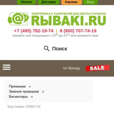
Оплата
Доставка
Корзина
Вход
+7 (495) 782-19-74
8 (800) 707-74-19
|
00
00
Звоните нам ежедневно с 10
до 21
или
напишите нам
Поиск
Toggle
по бренду
navigation
Приманки
Зимние приманки
Балансиры
Код товара:
12003-731