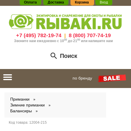
Оплата
Доставка
Корзина
Вход
+7 (495) 782-19-74
8 (800) 707-74-19
|
00
00
Звоните нам ежедневно с 10
до 21
или
напишите нам
Поиск
Toggle
по бренду
navigation
Приманки
Зимние приманки
Балансиры
Код товара:
12004-215