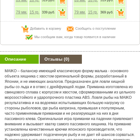
79
мм.
15
гр.
79
мм.
15
гр.
339 руб.
369 руб.
Добавить в корзину
Сообщить о поступлении
Мы сообщим вам, когда товар появится в наличии
Описание
Отзывы
(0)
MAIKO – балансир имеющий классическую форму малька - основного
объекта хищника с хвостом оригинальной формы, разработанный в
Японии, и не имеющих аналогов. Предназначен для ловли хищной
рыбы со льда и в отвес с дрейфующей лодки. Приманка изготовлена из
свинцового сплава с корпусом и хвостом, сформированными из цельного
морозостойкого и ударопрочного пластика ABS. Ловля рыбы на MAIKO
результативна и на водоемах испытывающих большую нагрузку со
стороны рыболовов, где рыба капризна, привыкшая к популярным,
часто применяемым приманкам и не реагирующая на них в дни
пассивного клева. Оригинальная игра приманки на падении привлекает
внимание и вызывает хватку самого пассивного хищника. На приманке
установлены качественные крючки японского производителя, что
надежно удерживает подсеченную рыбу и не дает ей шансов сорваться.
Выпускается в четырех размерах, что позволяет подобрать приманку