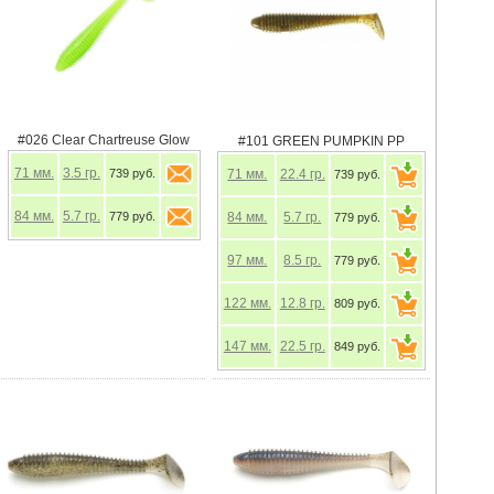
#026 Clear Chartreuse Glow
#101 GREEN PUMPKIN PP
71
мм.
3.5
гр.
739 руб.
71
мм.
22.4
гр.
739 руб.
84
мм.
5.7
гр.
779 руб.
84
мм.
5.7
гр.
779 руб.
97
мм.
8.5
гр.
779 руб.
122
мм.
12.8
гр.
809 руб.
147
мм.
22.5
гр.
849 руб.