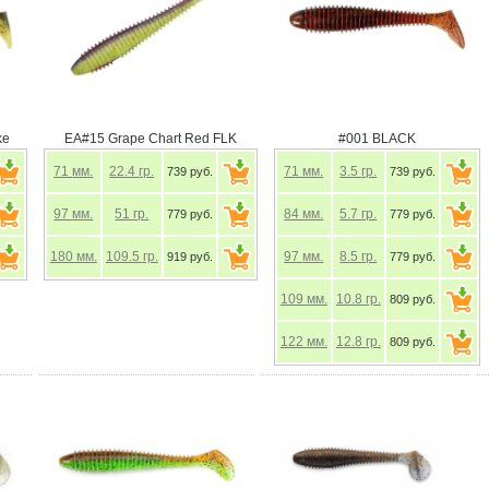
ke
EA#15 Grape Chart Red FLK
#001 BLACK
71
мм.
22.4
гр.
71
мм.
3.5
гр.
739 руб.
739 руб.
97
мм.
51
гр.
84
мм.
5.7
гр.
779 руб.
779 руб.
180
мм.
109.5
гр.
97
мм.
8.5
гр.
919 руб.
779 руб.
109
мм.
10.8
гр.
809 руб.
122
мм.
12.8
гр.
809 руб.