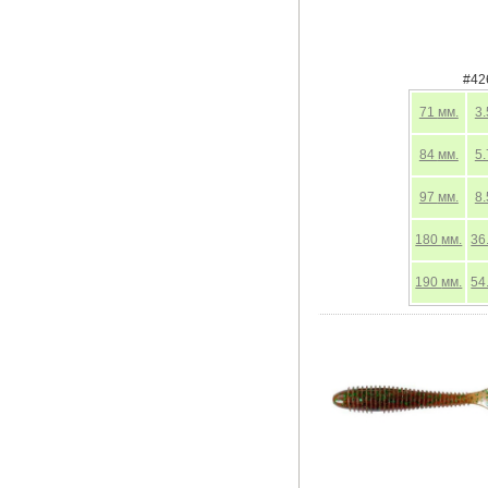
#42
71
мм.
3
84
мм.
5
97
мм.
8
180
мм.
36
190
мм.
54