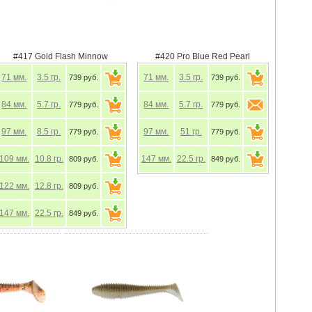
#417 Gold Flash Minnow
#420 Pro Blue Red Pearl
71
мм.
3.5
гр.
71
мм.
3.5
гр.
739 руб.
739 руб.
84
мм.
5.7
гр.
84
мм.
5.7
гр.
779 руб.
779 руб.
97
мм.
8.5
гр.
97
мм.
51
гр.
779 руб.
779 руб.
109
мм.
10.8
гр.
147
мм.
22.5
гр.
809 руб.
849 руб.
122
мм.
12.8
гр.
809 руб.
147
мм.
22.5
гр.
849 руб.