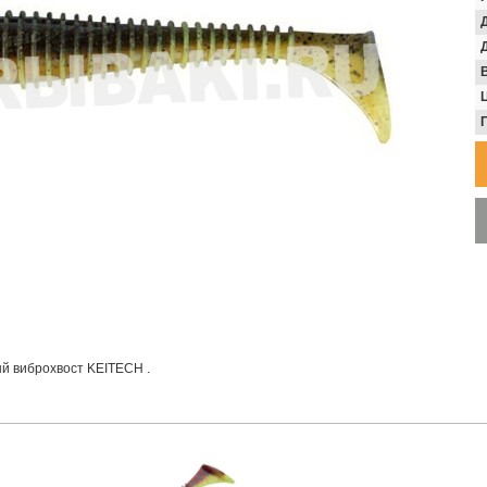
В
й виброхвост KEITECH .