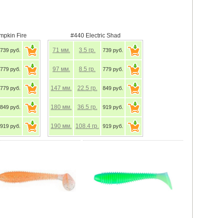
mpkin Fire
#440 Electric Shad
71
мм.
3.5
гр.
739 руб.
739 руб.
97
мм.
8.5
гр.
779 руб.
779 руб.
147
мм.
22.5
гр.
779 руб.
849 руб.
180
мм.
36.5
гр.
849 руб.
919 руб.
190
мм.
108.4
гр.
919 руб.
919 руб.