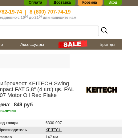
Оплата
Доставка
Корзина
Вход
782-19-74
|
8 (800) 707-74-19
00
00
жедневно с 10
до 21
или
напишите нам
ие
Аксессуары
Бренды
иброхвост KEITECH Swing
mpact FAT 5,8" (4 шт.) цв. PAL
07 Motor Oil Red Flake
ена:
849 руб.
 наличии
Код товара
6330-007
Производитель
KEITECH
Размер
147 мм