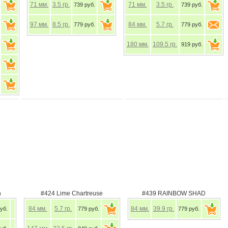
71
мм.
3.5
гр.
71
мм.
3.5
гр.
739 руб.
739 руб.
97
мм.
8.5
гр.
84
мм.
5.7
гр.
779 руб.
779 руб.
180
мм.
109.5
гр.
919 руб.
h
#424 Lime Chartreuse
#439 RAINBOW SHAD
84
мм.
5.7
гр.
84
мм.
39.9
гр.
уб.
779 руб.
779 руб.