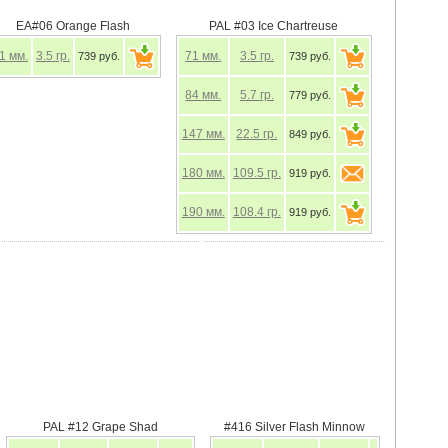
EA#06 Orange Flash
PAL #03 Ice Chartreuse
71
мм.
3.5
гр.
71
мм.
3.5
гр.
739 руб.
739 руб.
84
мм.
5.7
гр.
779 руб.
147
мм.
22.5
гр.
849 руб.
180
мм.
109.5
гр.
919 руб.
190
мм.
108.4
гр.
919 руб.
PAL #12 Grape Shad
#416 Silver Flash Minnow