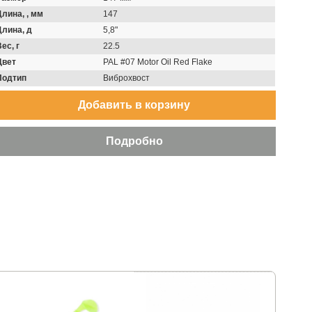
Длина, , мм
147
Длина, д
5,8"
ес, г
22.5
Цвет
PAL #07 Motor Oil Red Flake
Подтип
Виброхвост