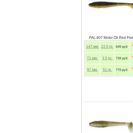
PAL #07 Motor Oil Red Fla
147
мм.
22.5
гр.
849 руб.
71
мм.
3.5
гр.
739 руб.
97
мм.
51
гр.
779 руб.