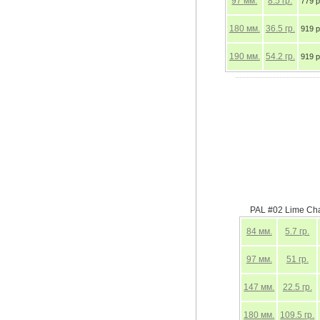
97
мм.
8.5
гр.
779 р
180
мм.
36.5
гр.
919 р
190
мм.
54.2
гр.
919 р
PAL #02 Lime Cha
84
мм.
5.7
гр.
97
мм.
51
гр.
147
мм.
22.5
гр.
180
мм.
109.5
гр.