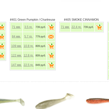
#401 Green Pumpkin / Chartreuse
#405 SMOKE CINNAMON
71
мм.
3.5
гр.
71
мм.
22.4
гр.
739 руб.
739 руб.
84
мм.
5.7
гр.
779 руб.
109
мм.
10.8
гр.
809 руб.
122
мм.
12.8
гр.
809 руб.
147
мм.
22.5
гр.
849 руб.