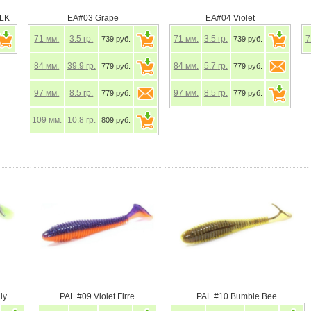
LK
EA#03 Grape
EA#04 Violet
71
мм.
3.5
гр.
71
мм.
3.5
гр.
739 руб.
739 руб.
84
мм.
39.9
гр.
84
мм.
5.7
гр.
779 руб.
779 руб.
97
мм.
8.5
гр.
97
мм.
8.5
гр.
779 руб.
779 руб.
109
мм.
10.8
гр.
809 руб.
ly
PAL #09 Violet Firre
PAL #10 Bumble Bee