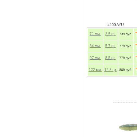
#400 AYU
71
мм.
3.5
гр.
739 руб.
84
мм.
5.7
гр.
779 руб.
97
мм.
8.5
гр.
779 руб.
122
мм.
12.8
гр.
809 руб.