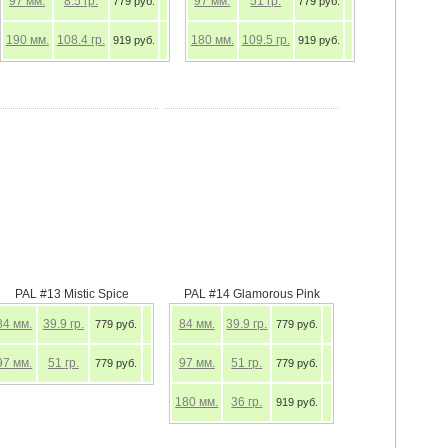
97
мм.
8.5
гр.
97
мм.
51
гр.
779 руб.
779 руб.
190
мм.
108.4
гр.
180
мм.
109.5
гр.
919 руб.
919 руб.
PAL #13 Mistic Spice
PAL #14 Glamorous Pink
84
мм.
39.9
гр.
84
мм.
39.9
гр.
779 руб.
779 руб.
97
мм.
51
гр.
97
мм.
51
гр.
779 руб.
779 руб.
180
мм.
36
гр.
919 руб.