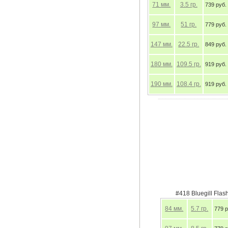
71
мм.
3.5
гр.
739 руб.
97
мм.
51
гр.
779 руб.
147
мм.
22.5
гр.
849 руб.
180
мм.
109.5
гр.
919 руб.
190
мм.
108.4
гр.
919 руб.
#418 Bluegill Flas
84
мм.
5.7
гр.
779 р