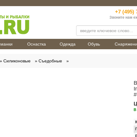
+7 (495) 
Звоните нам е
манки
Оснастка
Одежда
Обувь
Снаряжен
Силиконовые
Съедобные
В
I
#
Ц
В