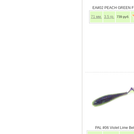
EA#02 PEACH GREEN F
71
мм.
3.5
гр.
739 руб.
PAL #06 Violet Lime Bel