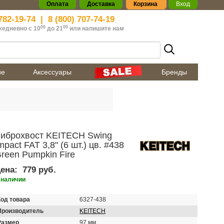
Оплата
Доставка
Корзина
Вход
782-19-74
|
8 (800) 707-74-19
00
00
жедневно с 10
до 21
или
напишите нам
ие
Аксессуары
Бренды
иброхвост KEITECH Swing
mpact FAT 3,8" (6 шт.) цв. #438
reen Pumpkin Fire
ена:
779 руб.
 наличии
Код товара
6327-438
Производитель
KEITECH
Размер
97 мм