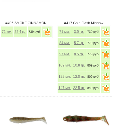
#405 SMOKE CINNAMON
#417 Gold Flash Minnow
71
мм.
22.4
гр.
71
мм.
3.5
гр.
739 руб.
739 руб.
84
мм.
5.7
гр.
779 руб.
97
мм.
8.5
гр.
779 руб.
109
мм.
10.8
гр.
809 руб.
122
мм.
12.8
гр.
809 руб.
147
мм.
22.5
гр.
849 руб.