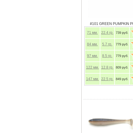
#101 GREEN PUMPKIN P
71
мм.
22.4
гр.
739 руб.
84
мм.
5.7
гр.
779 руб.
97
мм.
8.5
гр.
779 руб.
122
мм.
12.8
гр.
809 руб.
147
мм.
22.5
гр.
849 руб.