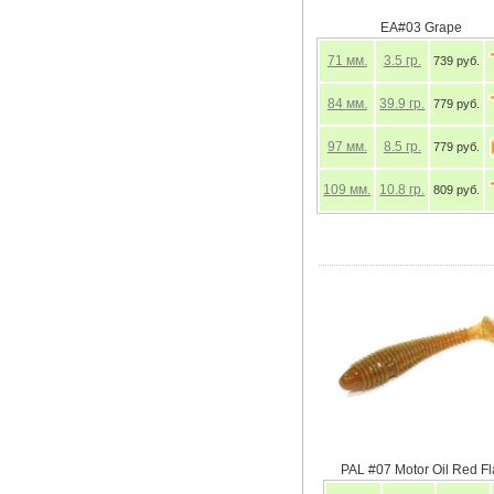
EA#03 Grape
71
мм.
3.5
гр.
739 руб.
84
мм.
39.9
гр.
779 руб.
97
мм.
8.5
гр.
779 руб.
109
мм.
10.8
гр.
809 руб.
PAL #07