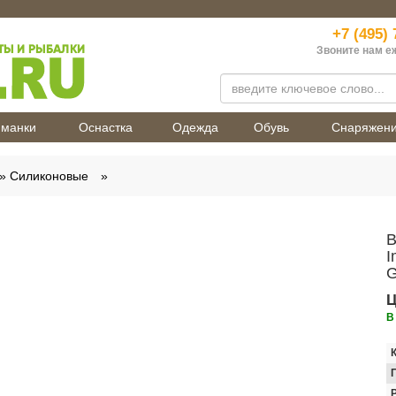
+7 (495) 
Звоните нам е
манки
Оснастка
Одежда
Обувь
Снаряжен
Силиконовые
В
I
G
Ц
В