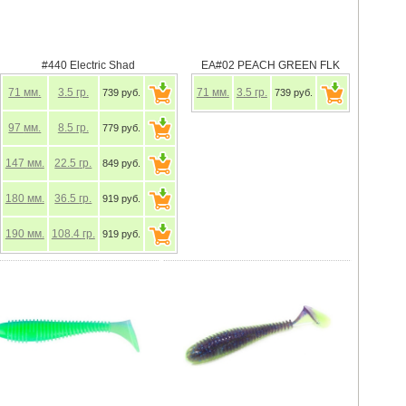
#440 Electric Shad
EA#02 PEACH GREEN FLK
71
мм.
3.5
гр.
71
мм.
3.5
гр.
739 руб.
739 руб.
97
мм.
8.5
гр.
779 руб.
147
мм.
22.5
гр.
849 руб.
180
мм.
36.5
гр.
919 руб.
190
мм.
108.4
гр.
919 руб.