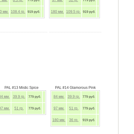
PAL #11 Rotten Carrot
PAL #13 Mistic Spice
84
мм.
5.7
гр.
84
мм.
39.9
гр.
779 руб.
779 руб.
97
мм.
8.5
гр.
97
мм.
51
гр.
779 руб.
779 руб.
180
мм.
109.5
гр.
919 руб.
190
мм.
108.4
гр.
919 руб.