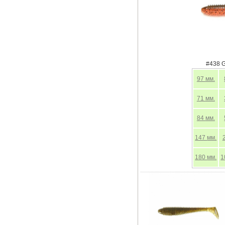
#438 G
97
мм.
71
мм.
84
мм.
147
мм.
180
мм.
1