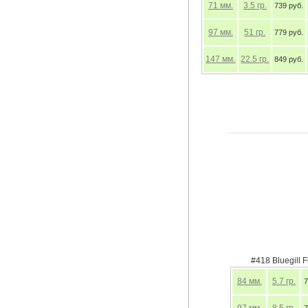
71
мм.
97
мм.
147
мм.
#416 Silver Flas
84
мм.
5.7
гр.
77
97
мм.
8.5
гр.
77
147
мм.
22.5
гр.
84
180
мм.
36.5
гр.
91