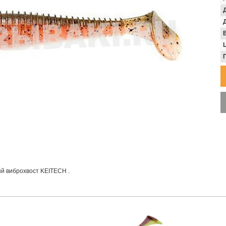
В
й виброхвост KEITECH .