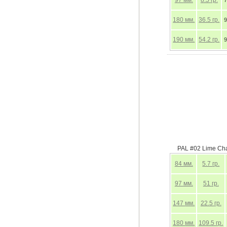
190
мм.
108.4
гр.
91
PAL #01 Chartreuse 
84
мм.
5.7
гр.
97
мм.
51
гр.
180
мм.
109.5
гр.