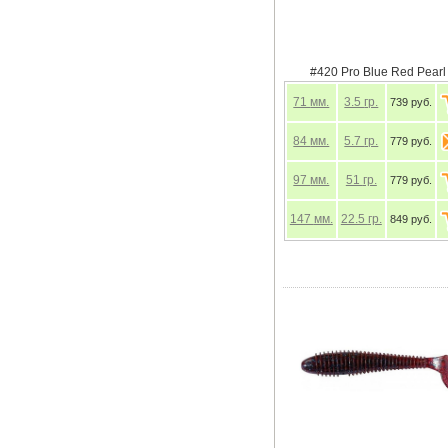
#420 Pro Blue Red Pearl
71
мм.
3.5
гр.
739 руб.
84
мм.
5.7
гр.
779 руб.
97
мм.
51
гр.
779 руб.
147
мм.
22.5
гр.
849 руб.