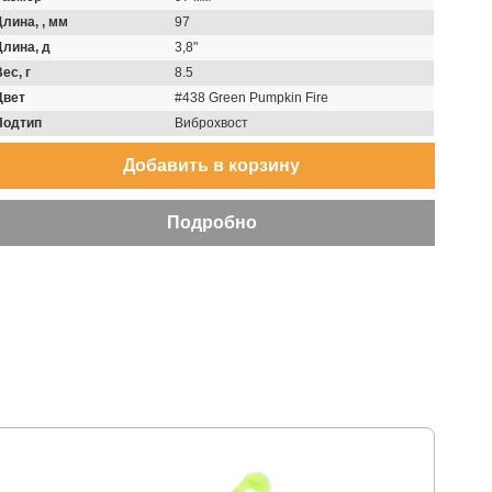
Длина, , мм
97
Длина, д
3,8"
ес, г
8.5
Цвет
#438 Green Pumpkin Fire
Подтип
Виброхвост