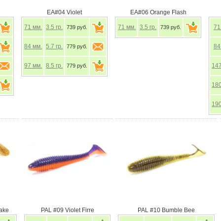
EA#04 Violet
EA#06 Orange Flash
71
мм.
3.5
гр.
71
мм.
3.5
гр.
7
739 руб.
739 руб.
84
мм.
5.7
гр.
8
779 руб.
97
мм.
8.5
гр.
14
779 руб.
18
19
 Motor Oil Red Flake
PAL #09 Violet Firre
PAL #10 Bum