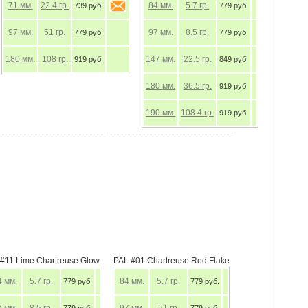
71
мм.
22.4
гр.
739 руб.
739 руб.
97
мм.
51
гр.
779 руб.
779 руб.
180
мм.
108
гр.
919 руб.
919 руб.
#439 RAINBOW SHAD
EA#11 Lime Chartreuse Glow
84
мм.
39.9
гр.
84
мм.
5.7
гр.
779 руб.
779 руб.
97
мм.
8.5
гр.
779 руб.
190
мм.
108.4
гр.
919 руб.