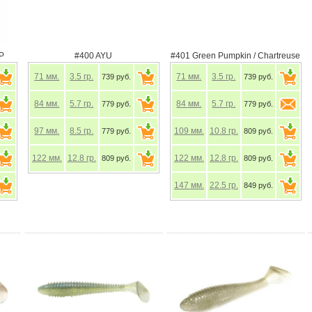
P
#400 AYU
#401 Green Pumpkin / Chartreuse
71
мм.
3.5
гр.
71
мм.
3.5
гр.
739 руб.
739 руб.
84
мм.
5.7
гр.
84
мм.
5.7
гр.
779 руб.
779 руб.
97
мм.
8.5
гр.
109
мм.
10.8
гр.
779 руб.
809 руб.
122
мм.
12.8
гр.
122
мм.
12.8
гр.
809 руб.
809 руб.
147
мм.
22.5
гр.
849 руб.