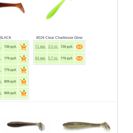
 BLACK
#026 Clear Chartreuse Glow
.
71
мм.
3.5
гр.
739 руб.
739 руб.
.
84
мм.
5.7
гр.
779 руб.
779 руб.
.
779 руб.
р.
809 руб.
р.
809 руб.