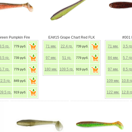
reen Pumpkin Fire
EA#15 Grape Chart Red FLK
#001
8.5
гр.
71
мм.
22.4
гр.
71
мм.
3.5
гр
779 руб.
739 руб.
3.5
гр.
97
мм.
51
гр.
84
мм.
5.7
гр
739 руб.
779 руб.
5.7
гр.
180
мм.
109.5
гр.
97
мм.
8.5
гр
779 руб.
919 руб.
22.5
гр.
109
мм.
10.8
г
849 руб.
09.5
гр.
122
мм.
12.8
г
919 руб.