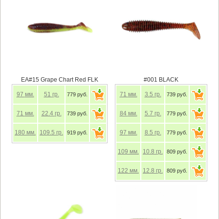
EA#15 Grape Chart Red FLK
#001 BLACK
97
мм.
51
гр.
71
мм.
3.5
гр.
779 руб.
739 руб.
71
мм.
22.4
гр.
84
мм.
5.7
гр.
739 руб.
779 руб.
180
мм.
109.5
гр.
97
мм.
8.5
гр.
919 руб.
779 руб.
109
мм.
10.8
гр.
809 руб.
122
мм.
12.8
гр.
809 руб.