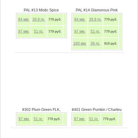
PAL #13 Mistic Spice
PAL #14 Glamorous Pink
84
мм.
39.9
гр.
84
мм.
39.9
гр.
779 руб.
779 руб.
97
мм.
51
гр.
97
мм.
51
гр.
779 руб.
779 руб.
180
мм.
36
гр.
919 руб.
#302 Plum Green FLK,
#401 Green Pumkin / Charteu
97
мм.
51
гр.
97
мм.
51
гр.
779 руб.
779 руб.