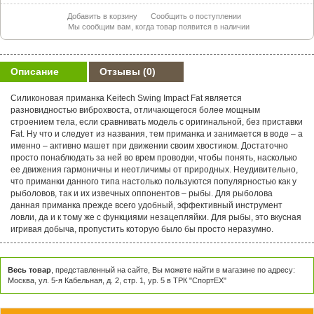
Добавить в корзину
Сообщить о поступлении
Мы сообщим вам, когда товар появится в наличии
Описание
Отзывы
(0)
Силиконовая приманка Keitech Swing Impact Fat является
разновидностью виброхвоста, отличающегося более мощным
строением тела, если сравнивать модель с оригинальной, без приставки
Fat. Ну что и следует из названия, тем приманка и занимается в воде – а
именно – активно машет при движении своим хвостиком. Достаточно
просто понаблюдать за ней во врем проводки, чтобы понять, насколько
ее движения гармоничны и неотличимы от природных. Неудивительно,
что приманки данного типа настолько пользуются популярностью как у
рыболовов, так и их извечных оппонентов – рыбы. Для рыболова
данная приманка прежде всего удобный, эффективный инструмент
ловли, да и к тому же с функциями незацепляйки. Для рыбы, это вкусная
игривая добыча, пропустить которую было бы просто неразумно.
Весь товар
, представленный на сайте, Вы можете найти в магазине по адресу:
Москва, ул. 5-я Кабельная, д. 2, стр. 1, ур. 5 в ТРК "СпортЕХ"