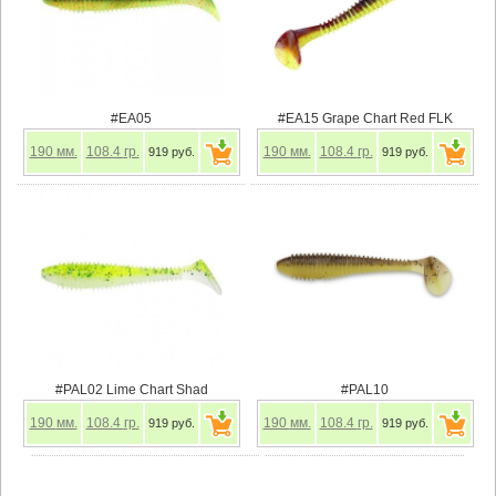
#EA05
#EA15 Grape Chart Red FLK
190
мм.
108.4
гр.
190
мм.
108.4
гр.
919 руб.
919 руб.
#PAL02 Lime Chart Shad
#PAL10
190
мм.
108.4
гр.
190
мм.
108.4
гр.
919 руб.
919 руб.