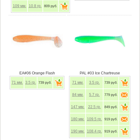
109
мм.
10.8
гр.
809 руб.
EA#06 Orange Flash
PAL #03 Ice Chartreuse
71
мм.
3.5
гр.
71
мм.
3.5
гр.
739 руб.
739 руб.
84
мм.
5.7
гр.
779 руб.
147
мм.
22.5
гр.
849 руб.
180
мм.
109.5
гр.
919 руб.
190
мм.
108.4
гр.
919 руб.