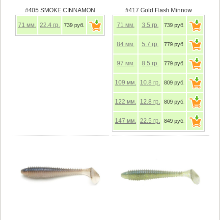
#405 SMOKE CINNAMON
#417 Gold Flash Minnow
71
мм.
22.4
гр.
71
мм.
3.5
гр.
739 руб.
739 руб.
84
мм.
5.7
гр.
779 руб.
97
мм.
8.5
гр.
779 руб.
109
мм.
10.8
гр.
809 руб.
122
мм.
12.8
гр.
809 руб.
147
мм.
22.5
гр.
849 руб.