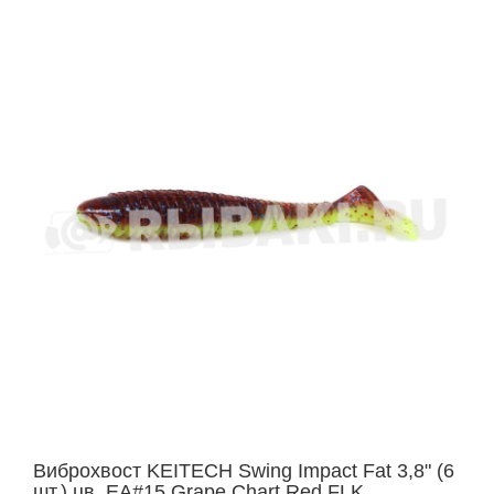
Виброхвост KEITECH Swing Impact Fat 3,8" (6
шт.) цв. EA#15 Grape Chart Red FLK