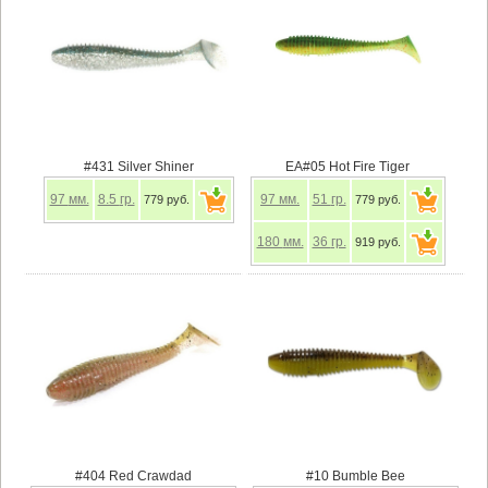
#431 Silver Shiner
EA#05 Hot Fire Tiger
97
мм.
8.5
гр.
97
мм.
51
гр.
779 руб.
779 руб.
180
мм.
36
гр.
919 руб.
#404 Red Crawdad
#10 Bumble Bee