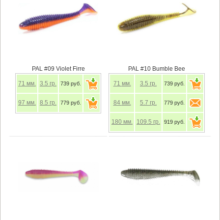
PAL #09 Violet Firre
PAL #10 Bumble Bee
71
мм.
3.5
гр.
71
мм.
3.5
гр.
739 руб.
739 руб.
97
мм.
8.5
гр.
84
мм.
5.7
гр.
779 руб.
779 руб.
180
мм.
109.5
гр.
919 руб.