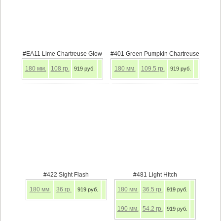
#EA11 Lime Chartreuse Glow
#401 Green Pumpkin Chartreuse
180
мм.
108
гр.
180
мм.
109.5
гр.
919 руб.
919 руб.
#422 Sight Flash
#481 Light Hitch
180
мм.
36
гр.
180
мм.
36.5
гр.
919 руб.
919 руб.
190
мм.
54.2
гр.
919 руб.