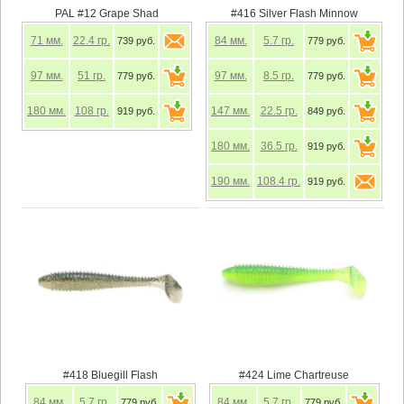
PAL #12 Grape Shad
#416 Silver Flash Minnow
71
мм.
22.4
гр.
84
мм.
5.7
гр.
739 руб.
779 руб.
97
мм.
51
гр.
97
мм.
8.5
гр.
779 руб.
779 руб.
180
мм.
108
гр.
147
мм.
22.5
гр.
919 руб.
849 руб.
180
мм.
36.5
гр.
919 руб.
190
мм.
108.4
гр.
919 руб.
#418 Bluegill Flash
#424 Lime Chartreuse
84
мм.
5.7
гр.
84
мм.
5.7
гр.
779 руб.
779 руб.