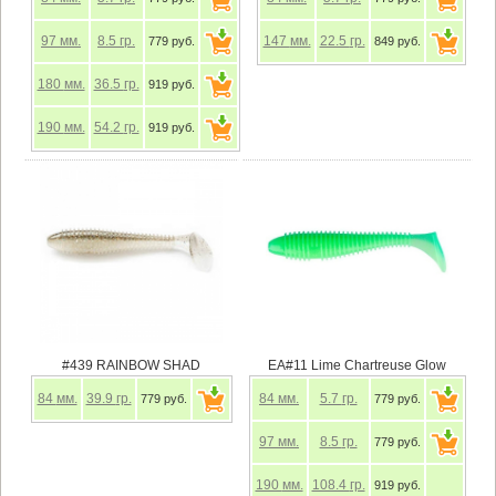
97
мм.
8.5
гр.
147
мм.
22.5
гр.
779 руб.
849 руб.
180
мм.
36.5
гр.
919 руб.
190
мм.
54.2
гр.
919 руб.
#439 RAINBOW SHAD
EA#11 Lime Chartreuse Glow
84
мм.
39.9
гр.
84
мм.
5.7
гр.
779 руб.
779 руб.
97
мм.
8.5
гр.
779 руб.
190
мм.
108.4
гр.
919 руб.