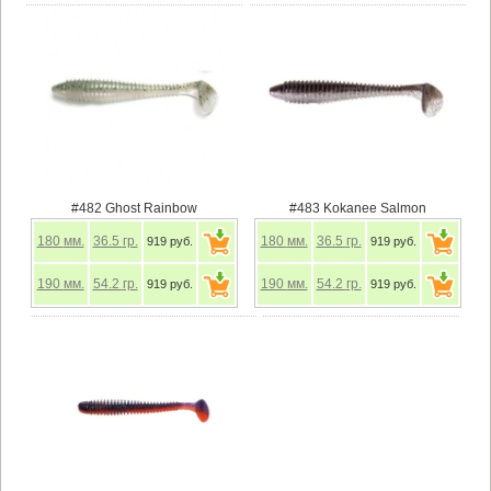
#482 Ghost Rainbow
#483 Kokanee Salmon
180
мм.
36.5
гр.
180
мм.
36.5
гр.
919 руб.
919 руб.
190
мм.
54.2
гр.
190
мм.
54.2
гр.
919 руб.
919 руб.