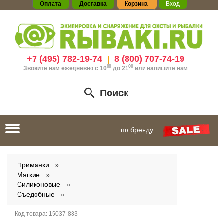
Оплата
Доставка
Корзина
Вход
+7 (495) 782-19-74
8 (800) 707-74-19
|
00
00
Звоните нам ежедневно с 10
до 21
или
напишите нам
Поиск
Toggle
по бренду
navigation
Приманки
Мягкие
Силиконовые
Съедобные
Код товара:
15037-883