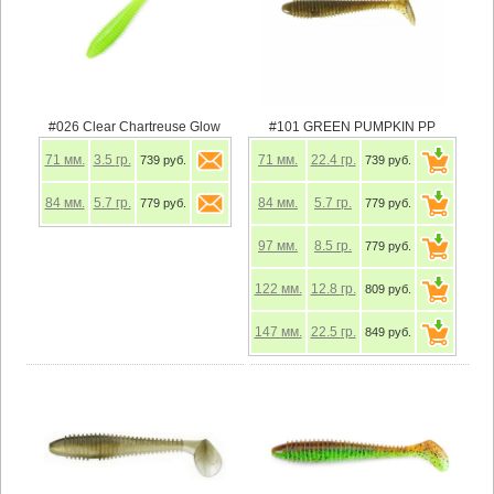
#026 Clear Chartreuse Glow
#101 GREEN PUMPKIN PP
71
мм.
3.5
гр.
71
мм.
22.4
гр.
739 руб.
739 руб.
84
мм.
5.7
гр.
84
мм.
5.7
гр.
779 руб.
779 руб.
97
мм.
8.5
гр.
779 руб.
122
мм.
12.8
гр.
809 руб.
147
мм.
22.5
гр.
849 руб.