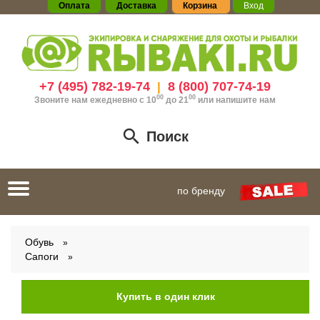
Оплата
Доставка
Корзина
Вход
+7 (495) 782-19-74
8 (800) 707-74-19
|
00
00
Звоните нам ежедневно с 10
до 21
или
напишите нам
Поиск
Toggle
по бренду
navigation
Обувь
Сапоги