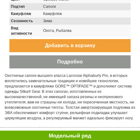
Подтип
Сапоги
Камуфляж
Камуфляж
Сезонность
Зима
Вид
Охота, Рыбалка
активности
Охотничьи сапоги высшего класса Lacrosse Alphaburly Pro, в которых
воплотились замечательные традиции и новейшие технологии,
предлагаются в камуфляже GORE™ OPTIFADE™ и дополняют систему
одежды Sitka® Gear. В этих сапогах, изготовленных из
высококачественной, не имеющей запаха резины и неопренового
утеплителя, вам не страшны ни холода, ни пересеченная местность, ни
всевозможные охотничьи тяготы. Толстая амортизирующая подложка из
ЭВА обеспечивает комфорт ступне, рельефная подкладка улучшает
циркуляцию воздуха, а регулируемый манжет идеально фиксирует ногу.
Модельный ряд