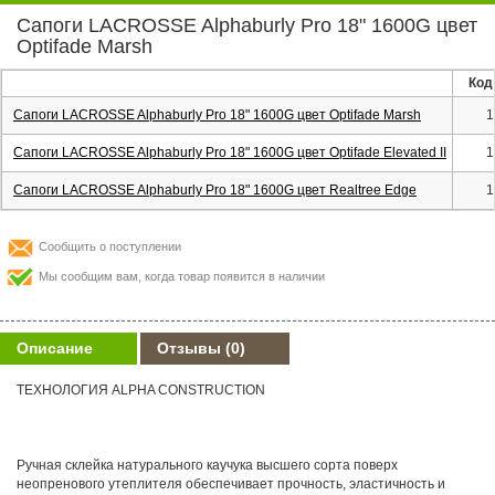
Сапоги LACROSSE Alphaburly Pro 18" 1600G цвет
Optifade Marsh
Код
Сапоги LACROSSE Alphaburly Pro 18" 1600G цвет Optifade Marsh
1
Сапоги LACROSSE Alphaburly Pro 18" 1600G цвет Optifade Elevated II
1
Сапоги LACROSSE Alphaburly Pro 18" 1600G цвет Realtree Edge
1
Сообщить о поступлении
Мы сообщим вам, когда товар появится в наличии
Описание
Отзывы
(0)
ТЕХНОЛОГИЯ ALPHA CONSTRUCTION
Ручная склейка натурального каучука высшего сорта поверх
неопренового утеплителя обеспечивает прочность, эластичность и