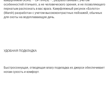
камуфляжем GORE™ OPTIFADE™, разработанным с учетом
особенностей птичьего, а не человеческого зрения, и не позволяющего
пернатым распознать в вас врага. Камуфляжный рисунок «Болото»
(Marsh) разработан с учетом высококонтрастных пейзажей, обычных
для охоты на водоплавающую дичь.
УДОБНАЯ ПОДКЛАДКА
Быстросохнущая, отводящая влагу подкладка из джерси обеспечивает
ногам сухость и комфорт.