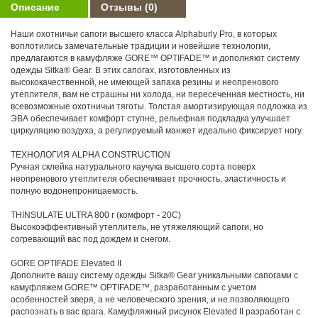
Описание
Отзывы
(0)
Наши охотничьи сапоги высшего класса Alphaburly Pro, в которых
воплотились замечательные традиции и новейшие технологии,
предлагаются в камуфляже GORE™ OPTIFADE™ и дополняют систему
одежды Sitka® Gear. В этих сапогах, изготовленных из
высококачественной, не имеющей запаха резины и неопренового
утеплителя, вам не страшны ни холода, ни пересеченная местность, ни
всевозможные охотничьи тяготы. Толстая амортизирующая подложка из
ЭВА обеспечивает комфорт ступне, рельефная подкладка улучшает
циркуляцию воздуха, а регулируемый манжет идеально фиксирует ногу.
ТЕХНОЛОГИЯ ALPHA CONSTRUCTION
Ручная склейка натурального каучука высшего сорта поверх
неопренового утеплителя обеспечивает прочность, эластичность и
полную водонепроницаемость.
THINSULATE ULTRA 800 г (комфорт - 20С)
Высокоэффективный утеплитель, не утяжеляющий сапоги, но
согревающий вас под дождем и снегом.
GORE OPTIFADE Elevated II
Дополните вашу систему одежды Sitka® Gear уникальными сапогами с
камуфляжем GORE™ OPTIFADE™, разработанным с учетом
особенностей зверя, а не человеческого зрения, и не позволяющего
распознать в вас врага. Камуфляжный рисунок Elevated II разработан с