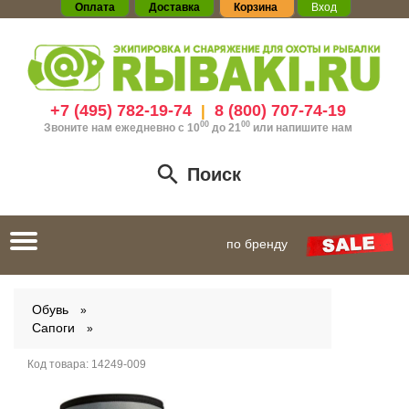
Оплата
Доставка
Корзина
Вход
+7 (495) 782-19-74
8 (800) 707-74-19
|
00
00
Звоните нам ежедневно с 10
до 21
или
напишите нам
Поиск
Toggle
по бренду
navigation
Обувь
Сапоги
Код товара:
14249-009