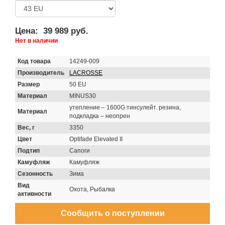
Цена:
39 989 руб.
Нет в наличии
Код товара
14249-009
Производитель
LACROSSE
Размер
50 EU
Материал
MINUS30
утепление – 1600G тинсулейт. резина,
Материал
подкладка – неопрен
Вес, г
3350
Цвет
Optifade Elevated II
Подтип
Сапоги
Камуфляж
Камуфляж
Сезонность
Зима
Вид
Охота, Рыбалка
активности