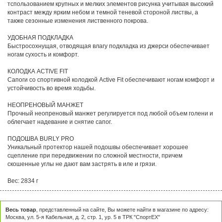
тспользованием крупных и мелких элементов рисунка учитывая высокий
контраст между ярким небом и темной теневой стороной листвы, а
также сезонные изменения лиственного покрова.
УДОБНАЯ ПОДКЛАДКА
Быстросохнущая, отводящая влагу подкладка из джерси обеспечивает
ногам сухость и комфорт.
КОЛОДКА ACTIVE FIT
Сапоги со спортивной колодкой Active Fit обеспечивают ногам комфорт и
устойчивость во время ходьбы.
НЕОПРЕНОВЫЙ МАНЖЕТ
Прочный неопреновый манжет регулируется под любой объем голени и
облегчает надевание и снятие сапог.
ПОДОШВА BURLY PRO
Уникальный протектор нашей подошвы обеспечивает хорошее
сцепление при передвижении по сложной местности, причем
скошенные углы не дают вам застрять в иле и грязи.
Вес: 2834 г
Весь товар
, представленный на сайте, Вы можете найти в магазине по адресу:
Москва, ул. 5-я Кабельная, д. 2, стр. 1, ур. 5 в ТРК "СпортЕХ"