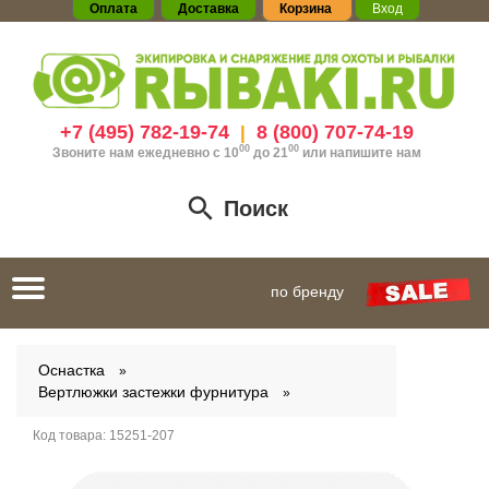
Оплата
Доставка
Корзина
Вход
+7 (495) 782-19-74
8 (800) 707-74-19
|
00
00
Звоните нам ежедневно с 10
до 21
или
напишите нам
Поиск
Toggle
по бренду
navigation
Оснастка
Вертлюжки застежки фурнитура
Код товара:
15251-207