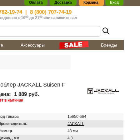
Оплата
Доставка
Корзина
Вход
782-19-74
|
8 (800) 707-74-19
00
00
жедневно с 10
до 21
или
напишите нам
ие
Аксессуары
Бренды
облер JACKALL Suisen F
ена:
1 889 руб.
ет в наличии
Код товара
15650-664
Производитель
JACKALL
Размер
43 мм
Длина, , мм
4.3