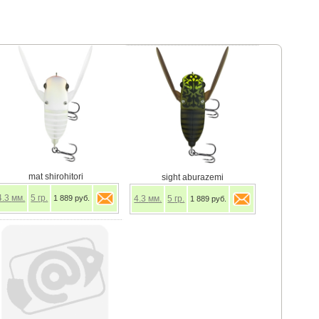
mat shirohitori
sight aburazemi
4.3
мм.
5
гр.
1 889 руб.
4.3
мм.
5
гр.
1 889 руб.