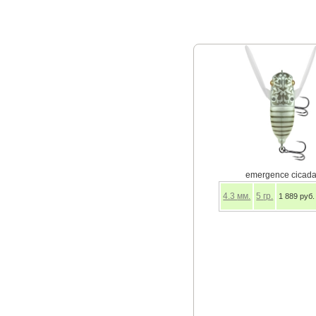
emergence cicad
4.3
мм.
5
гр.
1 889 руб.