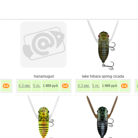
a
hanamuguri
lake hibara spring cicada
4.3
мм.
5
гр.
4.3
мм.
5
гр.
1 889 руб.
1 889 руб.