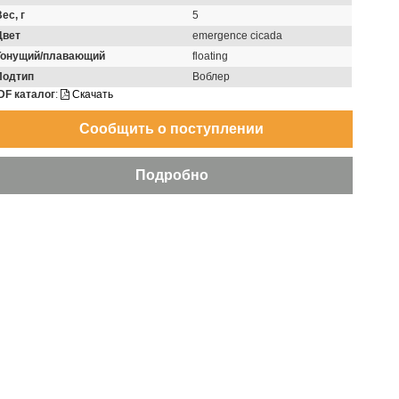
ес, г
5
Цвет
emergence cicada
Тонущий/плавающий
floating
Подтип
Воблер
DF каталог
:
Скачать