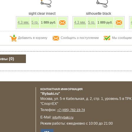
sight clear insect
silhouette black
4.3
мм.
5
гр.
4.3
мм.
5
гр.
1 889 руб.
1 889 руб.
Добавить в корзину
Сообщить о поступлении
Мы сообщим в
ывы
(0)
КОНТАКТНАЯ ИНФОРМАЦИЯ
"Rybaki.ru"
Москва
,
ул. 5-я Кабельная, д. 2, стр. 1, уровень 5 в ТРК
"СпортЕХ"
Телефон:
+7 (495) 782-19-74
E-Mail:
info@rybaki.ru
Режим работы:
ежедневно с 10:00 до 21:00