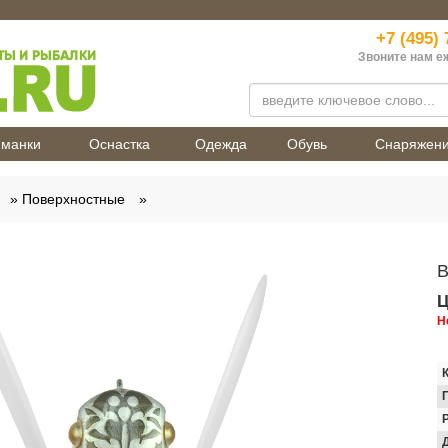
+7 (495) 
Звоните нам е
манки
Оснастка
Одежда
Обувь
Снаряжен
Поверхностные
В
Ц
Н