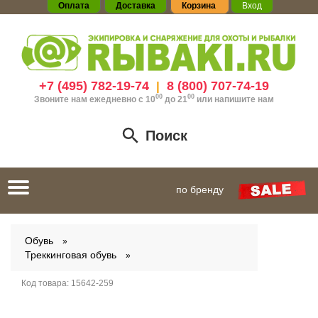
Оплата
Доставка
Корзина
Вход
+7 (495) 782-19-74
8 (800) 707-74-19
|
00
00
Звоните нам ежедневно с 10
до 21
или
напишите нам
Поиск
Toggle
по бренду
navigation
Обувь
Треккинговая обувь
Код товара:
15642-259