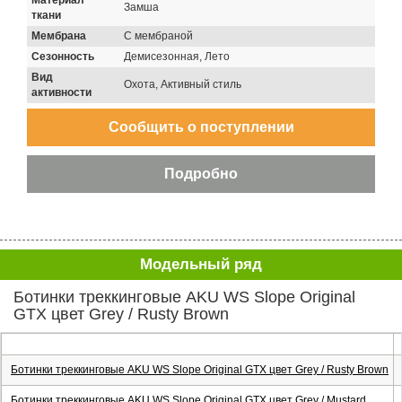
Материал
Замша
ткани
Мембрана
С мембраной
Сезонность
Демисезонная, Лето
Вид
Охота, Активный стиль
активности
Модельный ряд
Ботинки треккинговые AKU WS Slope Original
GTX цвет Grey / Rusty Brown
Ботинки треккинговые AKU WS Slope Original GTX цвет Grey / Rusty Brown
Ботинки треккинговые AKU WS Slope Original GTX цвет Grey / Mustard