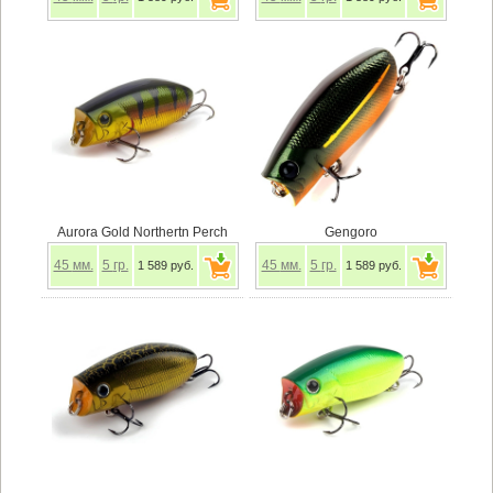
Aurora Gold Northertn Perch
Gengoro
45
мм.
5
гр.
45
мм.
5
гр.
1 589 руб.
1 589 руб.