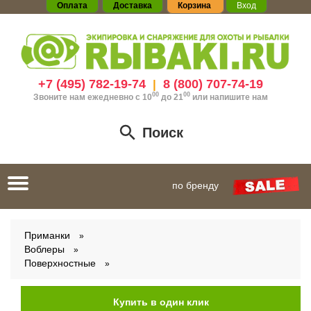
Оплата
Доставка
Корзина
Вход
+7 (495) 782-19-74
8 (800) 707-74-19
|
00
00
Звоните нам ежедневно с 10
до 21
или
напишите нам
Поиск
Toggle
по бренду
navigation
Приманки
Воблеры
Поверхностные