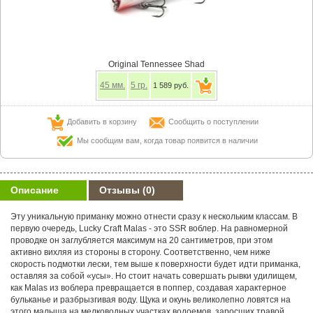
Original Tennessee Shad
45
мм.
5
гр.
1 589 руб.
Добавить в корзину
Сообщить о поступлении
Мы сообщим вам, когда товар появится в наличии
Описание
Отзывы
(0)
Эту уникальную приманку можно отнести сразу к нескольким классам. В
первую очередь, Lucky Craft Malas - это SSR воблер. На равномерной
проводке он заглубляется максимум на 20 сантиметров, при этом
активно вихляя из стороны в сторону. Соответственно, чем ниже
скорость подмотки лески, тем выше к поверхности будет идти приманка,
оставляя за собой «усы». Но стоит начать совершать рывки удилищем,
как Malas из воблера превращается в поппер, создавая характерное
бульканье и разбрызгивая воду. Щука и окунь великолепно ловятся на
этого малыша на мелководных участках водоемов, заросших травой.