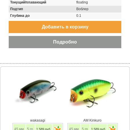
Тонущий/плавающий
floating
Подтип
Воблер
Глубина до
0.1
wakasagi
AM Kinkuro
45
мм.
5
гр.
45
мм.
5
гр.
1 589 руб.
1 589 руб.