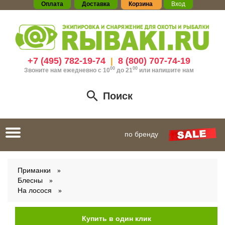
Оплата
Доставка
Корзина
Вход
+7 (495) 782-19-74
8 (800) 707-74-19
|
00
00
Звоните нам ежедневно с 10
до 21
или
напишите нам
Поиск
Toggle
по бренду
navigation
Приманки
Блесны
На лосося