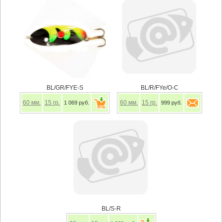
BL/GR/FYE-S
BL/R/FYe/O-C
60
мм.
15
гр.
60
мм.
15
гр.
1 069 руб.
999 руб.
BL/S-R