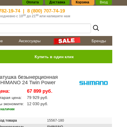
Оплата
Доставка
Корзина
Вход
782-19-74
|
8 (800) 707-74-19
00
00
жедневно с 10
до 21
или
напишите нам
ие
Аксессуары
Бренды
атушка безынерционная
HIMANO 24 Twin Power
ена:
67 899 руб.
тарая цена:
79 929 руб.
ы экономите:
12 030 руб.
 наличии
Код товара
15567-180