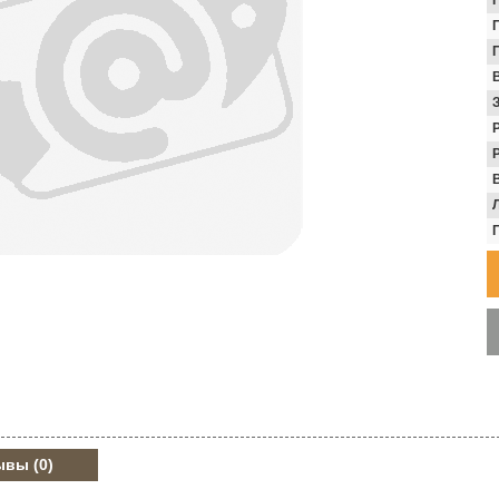
В
ывы
(0)