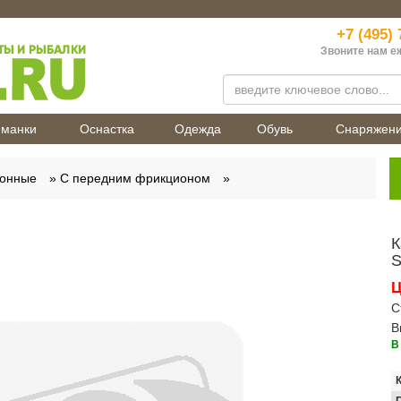
+7 (495) 
Звоните нам е
манки
Оснастка
Одежда
Обувь
Снаряжен
онные
С передним фрикционом
К
S
Ц
С
В
В