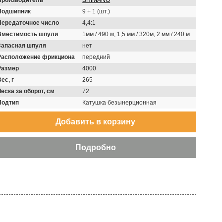
Производитель
SHIMANO
Подшипник
9 + 1 (шт.)
Передаточное число
4,4:1
Вместимость шпули
1мм / 490 м, 1,5 мм / 320м, 2 мм / 240 м
Запасная шпуля
нет
Расположение фрикциона
передний
Размер
4000
ес, г
265
Леска за оборот, см
72
Подтип
Катушка безынерционная