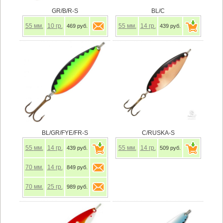
GR/B/R-S
BL/C
55
мм.
10
гр.
55
мм.
14
гр.
469 руб.
439 руб.
BL/GR/FYE/FR-S
C/RUSKA-S
55
мм.
14
гр.
55
мм.
14
гр.
439 руб.
509 руб.
70
мм.
14
гр.
849 руб.
70
мм.
25
гр.
989 руб.