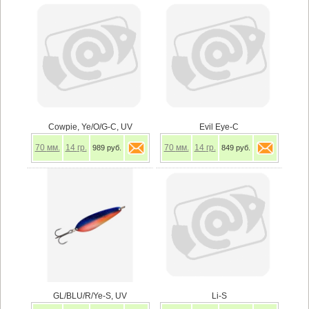
Cowpie, Ye/O/G-C, UV
Evil Eye-C
70
мм.
14
гр.
70
мм.
14
гр.
989 руб.
849 руб.
GL/BLU/R/Ye-S, UV
Li-S