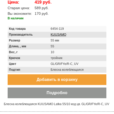
Цена:
419 руб.
Старая цена:
589 руб.
Вы экономите:
170 руб.
В наличии
Код товара
6454-119
Производитель
KUUSAMO
Размер
55 мм
Длина, , мм
55
Вес, г
10
Крючок
тройник
Цвет
GL/GR/FYe/R-C, UV
Подтип
Блесна колеблющаяся
Блесна колеблющаяся KUUSAMO Latka 55/10 код цв. GL/GR/FYe/R-C, UV