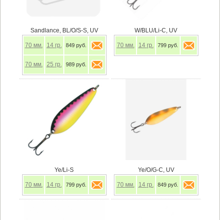
Sandlance, BL/O/S-S, UV
W/BLU/Li-C, UV
70
мм.
14
гр.
70
мм.
14
гр.
849 руб.
799 руб.
70
мм.
25
гр.
989 руб.
Ye/Li-S
Ye/O/G-C, UV
70
мм.
14
гр.
70
мм.
14
гр.
799 руб.
849 руб.