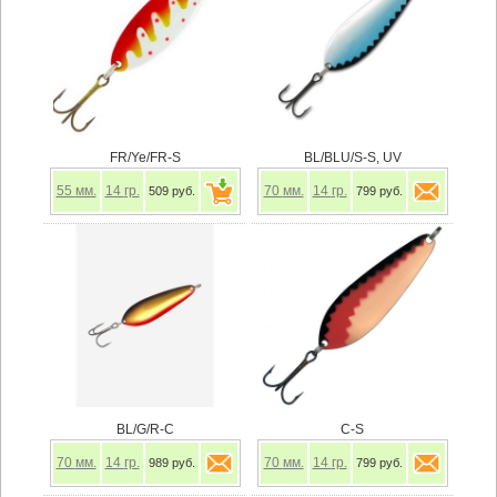
FR/Ye/FR-S
BL/BLU/S-S, UV
55
мм.
14
гр.
70
мм.
14
гр.
509 руб.
799 руб.
BL/G/R-C
C-S
70
мм.
14
гр.
70
мм.
14
гр.
989 руб.
799 руб.