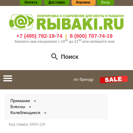
Оплата
Доставка
Корзина
Вход
+7 (495) 782-19-74
8 (800) 707-74-19
|
00
00
Звоните нам ежедневно с 10
до 21
или
напишите нам
Поиск
Toggle
по бренду
navigation
Приманки
Блесны
Колеблющиеся
Код товара:
6454-119