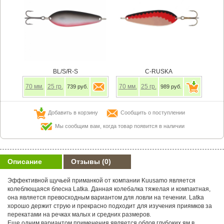
BL/S/R-S
C-RUSKA
70
мм.
25
гр.
70
мм.
25
гр.
739 руб.
989 руб.
Добавить в корзину
Сообщить о поступлении
Мы сообщим вам, когда товар появится в наличии
Описание
Отзывы
(0)
Эффективной щучьей приманкой от компании Kuusamo является
колеблющаяся блесна Latka. Данная колебалка тяжелая и компактная,
она является превосходным вариантом для ловли на течении. Latka
хорошо держит струю и прекрасно подходит для изучения приямков за
перекатами на речках малых и средних размеров.
Еще одним вариантом применения является облов глубоких ям в