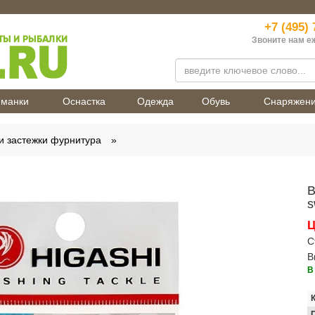
+7 (495) 
Звоните нам е
манки
Оснастка
Одежда
Обувь
Снаряжен
и застежки фурнитура
В
s
Ц
С
В
В