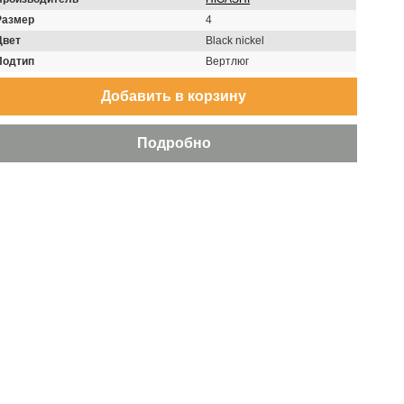
Размер
4
Цвет
Black nickel
Подтип
Вертлюг