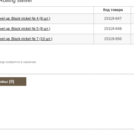
lling swivel
Код товара
l цв. Black nickel № 4 (8 шт.)
15119-647
l цв. Black nickel № 5 (8 шт.)
15119-648
el цв. Black nickel № 7 (10 шт.)
15119-650
вар появится в наличии
ывы
(0)