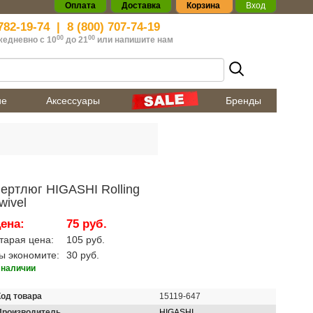
Оплата
Доставка
Корзина
Вход
782-19-74
|
8 (800) 707-74-19
00
00
жедневно с 10
до 21
или
напишите нам
ие
Аксессуары
Бренды
ертлюг HIGASHI Rolling
wivel
ена:
75 руб.
тарая цена:
105 руб.
ы экономите:
30 руб.
 наличии
Код товара
15119-647
Производитель
HIGASHI