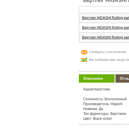
Вертлюг HIGASHI Ro
Вертлюг HIGASHI Rolling swive
Вертлюг HIGASHI Rolling swive
Вертлюг HIGASHI Rolling swiv
Сообщить о поступлении
Мы сообщим вам, когда то
Описание
Отз
Характеристики:
Сезонность: Всесезонный
Производитель: Higashi
Новинка: Да
Тип фурнитуры: Вертлюги
Цвет: Black nickel