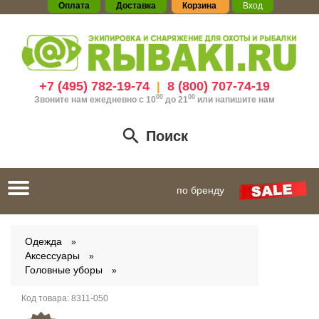
Оплата
Доставка
Корзина
Вход
+7 (495) 782-19-74
8 (800) 707-74-19
|
00
00
Звоните нам ежедневно с 10
до 21
или
напишите нам
Поиск
Toggle
по бренду
navigation
Одежда
Аксессуары
Головные уборы
Код товара:
8311-050