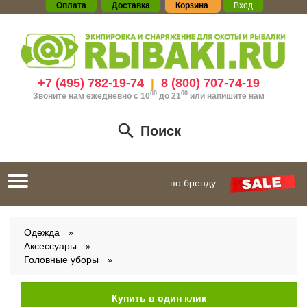
Оплата
Доставка
Корзина
Вход
+7 (495) 782-19-74
8 (800) 707-74-19
|
00
00
Звоните нам ежедневно с 10
до 21
или
напишите нам
Поиск
Toggle
по бренду
navigation
Одежда
Аксессуары
Головные уборы