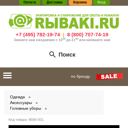
Оплата
Доставка
Корзина
Вход
+7 (495) 782-19-74
8 (800) 707-74-19
|
00
00
Звоните нам ежедневно с 10
до 21
или
напишите нам
Поиск
Toggle
по бренду
navigation
Одежда
Аксессуары
Головные уборы
Код товара:
8686-001