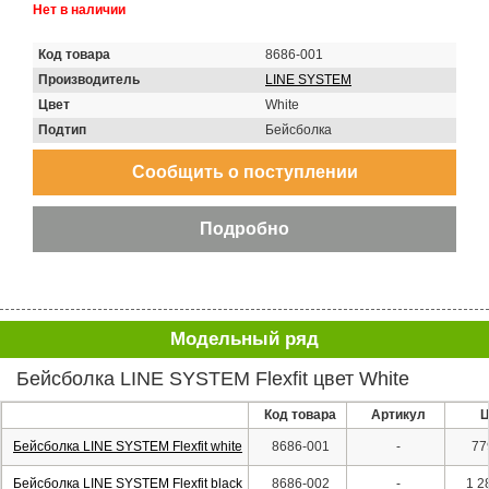
Нет в наличии
Код товара
8686-001
Производитель
LINE SYSTEM
Цвет
White
Подтип
Бейсболка
Модельный ряд
Бейсболка LINE SYSTEM Flexfit цвет White
Код товара
Артикул
Ц
Бейсболка LINE SYSTEM Flexfit white
8686-001
-
77
Бейсболка LINE SYSTEM Flexfit black
8686-002
-
1 2