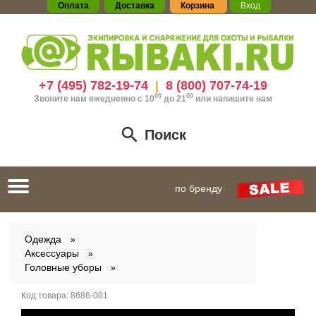
Оплата
Доставка
Корзина
Вход
+7 (495) 782-19-74
8 (800) 707-74-19
|
00
00
Звоните нам ежедневно с 10
до 21
или
напишите нам
Поиск
Toggle
по бренду
navigation
Одежда
Аксессуары
Головные уборы
Код товара:
8686-001