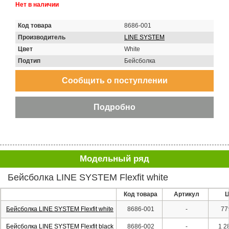
Нет в наличии
Код товара
8686-001
Производитель
LINE SYSTEM
Цвет
White
Подтип
Бейсболка
Модельный ряд
Бейсболка LINE SYSTEM Flexfit white
Код товара
Артикул
Ц
Бейсболка LINE SYSTEM Flexfit white
8686-001
-
77
Бейсболка LINE SYSTEM Flexfit black
8686-002
-
1 2